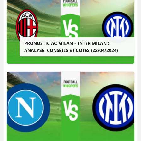
PRONOSTIC AC MILAN – INTER MILAN :
ANALYSE, CONSEILS ET COTES (22/04/2024)