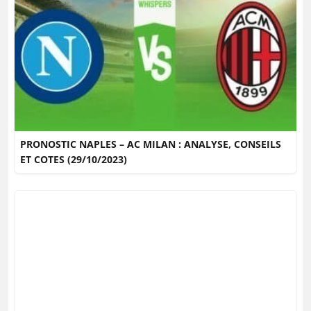
PRONOSTIC NAPLES – AC MILAN : ANALYSE, CONSEILS
ET COTES (29/10/2023)