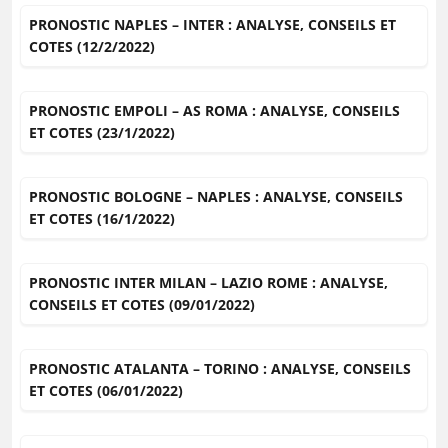
PRONOSTIC NAPLES – INTER : ANALYSE, CONSEILS ET
COTES (12/2/2022)
PRONOSTIC EMPOLI – AS ROMA : ANALYSE, CONSEILS
ET COTES (23/1/2022)
PRONOSTIC BOLOGNE – NAPLES : ANALYSE, CONSEILS
ET COTES (16/1/2022)
PRONOSTIC INTER MILAN – LAZIO ROME : ANALYSE,
CONSEILS ET COTES (09/01/2022)
PRONOSTIC ATALANTA – TORINO : ANALYSE, CONSEILS
ET COTES (06/01/2022)