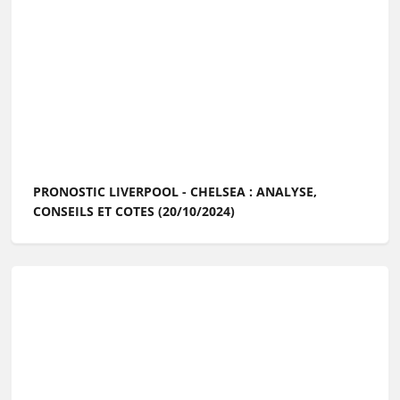
PRONOSTIC LIVERPOOL - CHELSEA : ANALYSE,
CONSEILS ET COTES (20/10/2024)