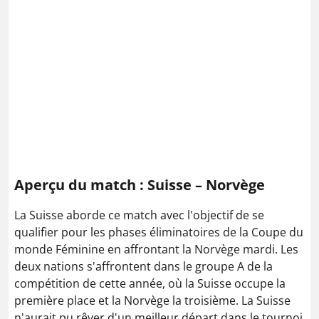
Aperçu du match : Suisse – Norvège
La Suisse aborde ce match avec l'objectif de se
qualifier pour les phases éliminatoires de la Coupe du
monde Féminine en affrontant la Norvège mardi. Les
deux nations s'affrontent dans le groupe A de la
compétition de cette année, où la Suisse occupe la
première place et la Norvège la troisième. La Suisse
n'aurait pu rêver d'un meilleur départ dans le tournoi