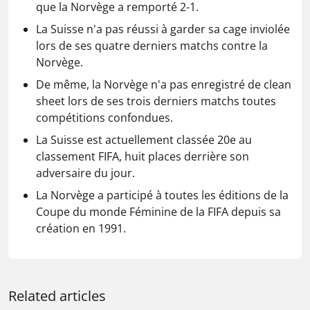
que la Norvège a remporté 2-1.
La Suisse n'a pas réussi à garder sa cage inviolée
lors de ses quatre derniers matchs contre la
Norvège.
De même, la Norvège n'a pas enregistré de clean
sheet lors de ses trois derniers matchs toutes
compétitions confondues.
La Suisse est actuellement classée 20e au
classement FIFA, huit places derrière son
adversaire du jour.
La Norvège a participé à toutes les éditions de la
Coupe du monde Féminine de la FIFA depuis sa
création en 1991.
Related articles