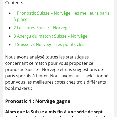
Contents
1
Pronostic Suisse – Norvège : les meilleurs paris
à placer
2
Les cotes Suisse – Norvège
3
Aperçu du match : Suisse – Norvège
4
Suisse vs Norvège : Les points clés
Nous avons analysé toutes les statistiques
concernant ce match pour vous proposer ce
pronostic Suisse – Norvège et nos suggestions de
paris sportifs à tenter. Nous avons aussi sélectionné
pour vous les meilleures cotes chez trois différents
bookmakers :
Pronostic 1 : Norvège gagne
Alors que la Suisse a mis fin à une série de sept