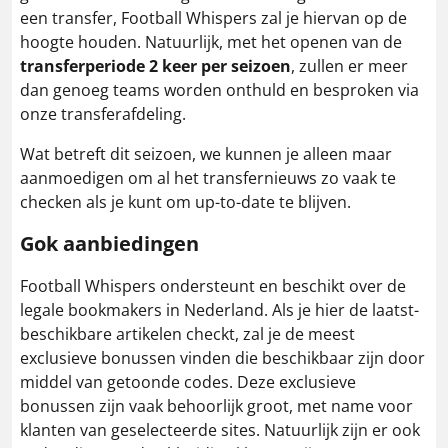
een transfer, Football Whispers zal je hiervan op de
hoogte houden. Natuurlijk, met het openen van de
transferperiode 2 keer per seizoen
, zullen er meer
dan genoeg teams worden onthuld en besproken via
onze transferafdeling.
Wat betreft dit seizoen, we kunnen je alleen maar
aanmoedigen om al het transfernieuws zo vaak te
checken als je kunt om up-to-date te blijven.
Gok aanbiedingen
Football Whispers ondersteunt en beschikt over de
legale bookmakers in Nederland. Als je hier de laatst-
beschikbare artikelen checkt, zal je de meest
exclusieve bonussen vinden die beschikbaar zijn door
middel van getoonde codes. Deze exclusieve
bonussen zijn vaak behoorlijk groot, met name voor
klanten van geselecteerde sites. Natuurlijk zijn er ook