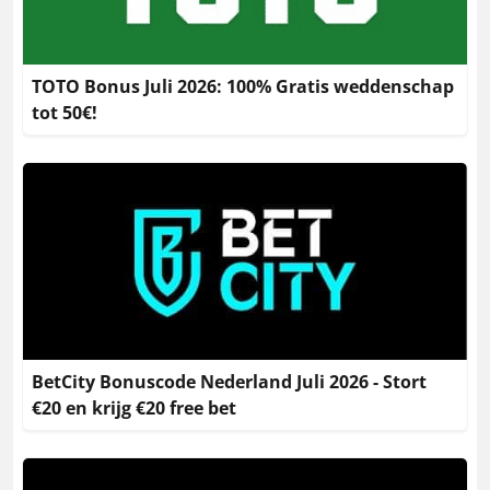
TOTO Bonus Juli 2026: 100% Gratis weddenschap
tot 50€!
BetCity Bonuscode Nederland Juli 2026 - Stort
€20 en krijg €20 free bet