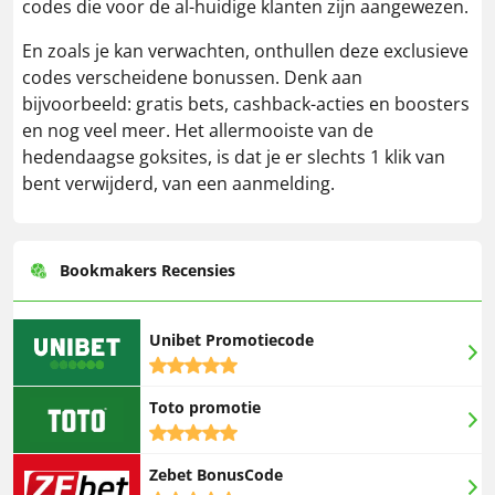
codes die voor de al-huidige klanten zijn aangewezen.
En zoals je kan verwachten, onthullen deze exclusieve
codes verscheidene bonussen. Denk aan
bijvoorbeeld: gratis bets, cashback-acties en boosters
en nog veel meer. Het allermooiste van de
hedendaagse goksites, is dat je er slechts 1 klik van
bent verwijderd, van een aanmelding.
Bookmakers Recensies
Unibet Promotiecode
5,0
rating
Toto promotie
5,0
rating
Zebet BonusCode