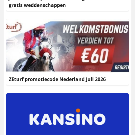
gratis weddenschappen
ZEturf promotiecode Nederland Juli 2026