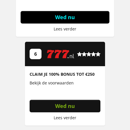
Wed nu
Lees verder
5
6
,
0
CLAIM JE 100% BONUS TOT €250
r
a
Bekijk de voorwaarden
t
i
n
Wed nu
g
Lees verder