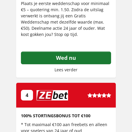
a
Plaats je eerste weddenschap voor minimaal
t
€5 – quotering min. 1.50. Zodra de uitslag
verwerkt is ontvang jij een Gratis
i
Weddenschap met dezelfde waarde (max.
n
€50). Deelname actie 24 jaar of ouder. Wat
g
kost gokken jou? Stop op tijd.
Wed nu
Lees verder
5
4
,
0
100% STORTINGSBONUS TOT €100
r
a
* Tot maximaal €100 aan freebets en alleen
t
voor spelers van 24 jaar of oud