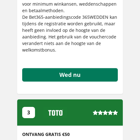
voor minimum winkansen, weddenschappen
n
en betaalmethoden.
g
De Bet365-aanbiedingscode 365WEDDEN kan
tijdens de registratie worden gebruikt, maar
heeft geen invloed op de hoogte van de
aanbieding. Het gebruik van de vouchercode
verandert niets aan de hoogte van de
welkomstbonus.
Wed nu
5
3
,
0
ONTVANG GRATIS €50
r