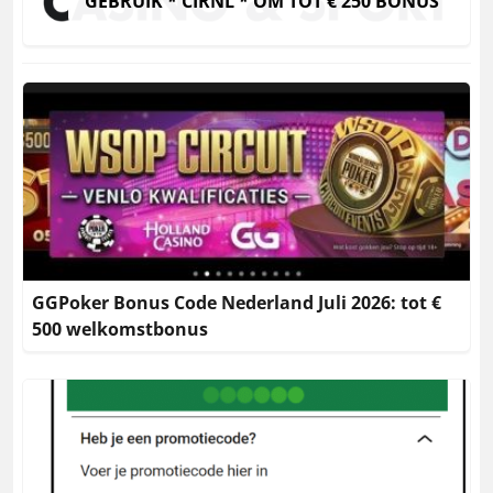
GEBRUIK * CIRNL * OM TOT € 250 BONUS
GGPoker Bonus Code Nederland Juli 2026: tot €
500 welkomstbonus