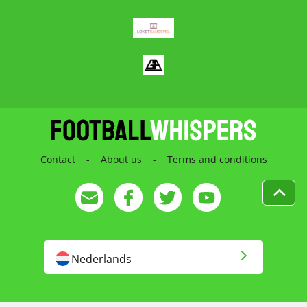
Contact
-
About us
-
Terms and conditions
Nederlands
English