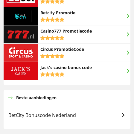
5,0
rating
Betcity Promotie
5,0
rating
Casino777 Promotiecode
5,0
rating
Circus PromotieCode
5,0
rating
Jack's casino bonus code
5,0
rating
Beste aanbiedingen
BetCity Bonuscode Nederland