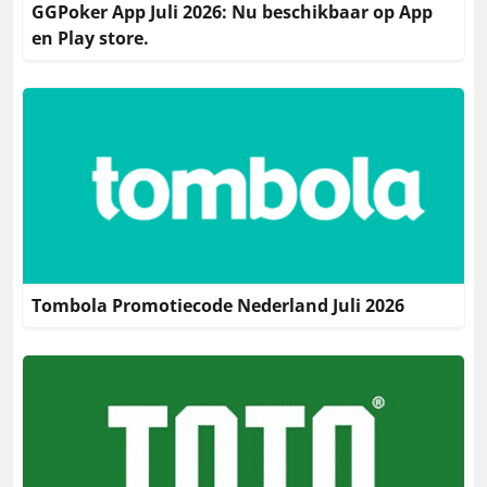
GGPoker App Juli 2026: Nu beschikbaar op App
en Play store.
Tombola Promotiecode Nederland Juli 2026