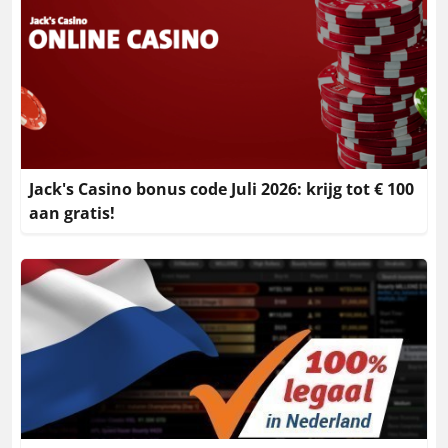
Jack's Casino bonus code Juli 2026: krijg tot € 100
aan gratis!