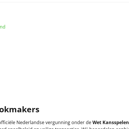
and
ookmakers
officiële Nederlandse vergunning onder de
Wet Kansspelen 