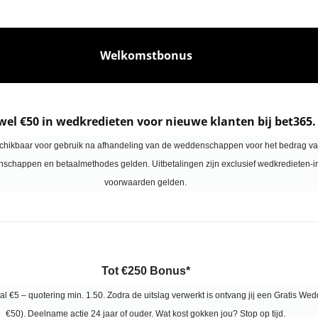
Welkomstbonus
wel €50 in wedkredieten voor nieuwe klanten bij bet365.
schikbaar voor gebruik na afhandeling van de weddenschappen voor het bedrag va
enschappen en betaalmethodes gelden. Uitbetalingen zijn exclusief wedkredieten-i
voorwaarden gelden.
Tot €250 Bonus*
l €5 – quotering min. 1.50. Zodra de uitslag verwerkt is ontvang jij een Gratis 
€50). Deelname actie 24 jaar of ouder. Wat kost gokken jou? Stop op tijd.