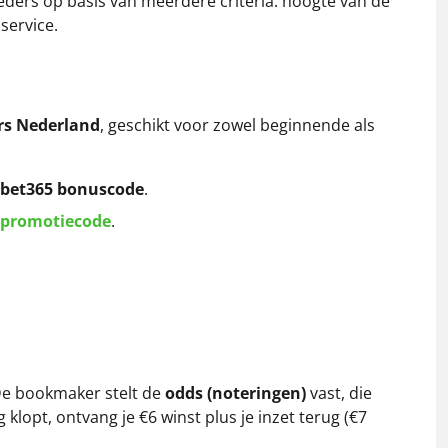
eders op basis van meerdere criteria: hoogte van de
service.
rs Nederland
, geschikt voor zowel beginnende als
bet365 bonuscode
.
 promotiecode
.
De bookmaker stelt de
odds (noteringen)
vast, die
 klopt, ontvang je €6 winst plus je inzet terug (€7