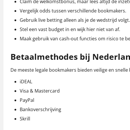
Claim de welkomstbonus, maar lees altijd de inzet
Vergelijk odds tussen verschillende bookmakers.
Gebruik live betting alleen als je de wedstrijd volgt.
Stel een vast budget in en wijk hier niet van af.
Maak gebruik van cash-out functies om risico te b
Betaalmethodes bij Nederla
De meeste legale bookmakers bieden veilige en snell
iDEAL
Visa & Mastercard
PayPal
Bankoverschrijving
Skrill