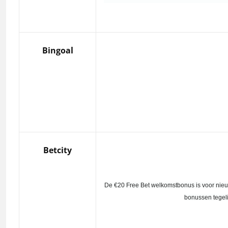
Bingoal
Betcity
De €20 Free Bet welkomstbonus is voor nieuw
bonussen tegeli