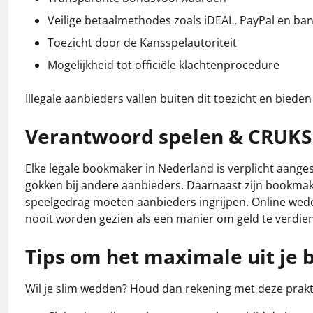
Veilige betaalmethodes zoals iDEAL, PayPal en ban
Toezicht door de Kansspelautoriteit
Mogelijkheid tot officiële klachtenprocedure
Illegale aanbieders vallen buiten dit toezicht en bied
Verantwoord spelen & CRUKS
Elke legale bookmaker in Nederland is verplicht aanges
gokken bij andere aanbieders. Daarnaast zijn bookmaker
speelgedrag moeten aanbieders ingrijpen. Online wed
nooit worden gezien als een manier om geld te verdie
Tips om het maximale uit je
Wil je slim wedden? Houd dan rekening met deze prakti