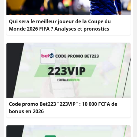
Qui sera le meilleur joueur de la Coupe du
Monde 2026 FIFA ? Analyses et pronostics
Code promo Bet223 "223VIP" : 10 000 FCFA de
bonus en 2026