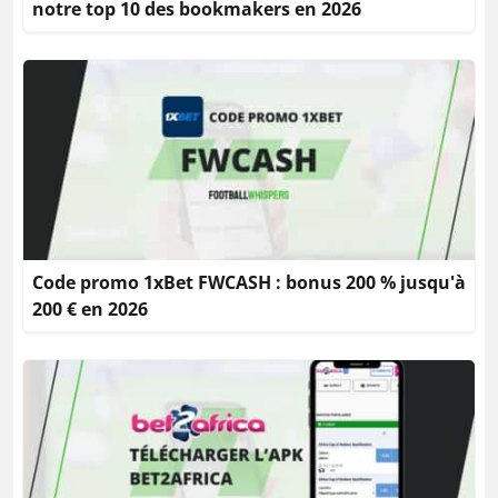
notre top 10 des bookmakers en 2026
Code promo 1xBet FWCASH : bonus 200 % jusqu'à
200 € en 2026