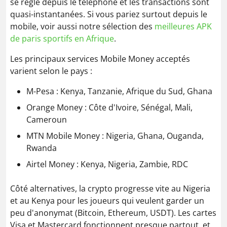
se règle depuis le téléphone et les transactions sont
quasi-instantanées. Si vous pariez surtout depuis le
mobile, voir aussi notre sélection des
meilleures APK
de paris sportifs en Afrique
.
Les principaux services Mobile Money acceptés
varient selon le pays :
M-Pesa : Kenya, Tanzanie, Afrique du Sud, Ghana
Orange Money : Côte d'Ivoire, Sénégal, Mali,
Cameroun
MTN Mobile Money : Nigeria, Ghana, Ouganda,
Rwanda
Airtel Money : Kenya, Nigeria, Zambie, RDC
Côté alternatives, la crypto progresse vite au Nigeria
et au Kenya pour les joueurs qui veulent garder un
peu d'anonymat (Bitcoin, Ethereum, USDT). Les cartes
Visa et Mastercard fonctionnent presque partout, et