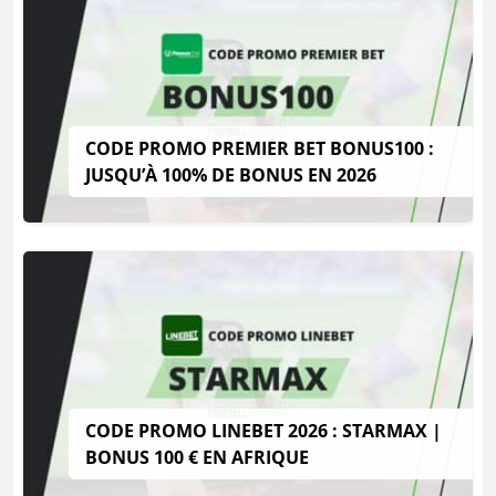
CODE PROMO PREMIER BET BONUS100 :
JUSQU’À 100% DE BONUS EN 2026
CODE PROMO LINEBET 2026 : STARMAX |
BONUS 100 € EN AFRIQUE