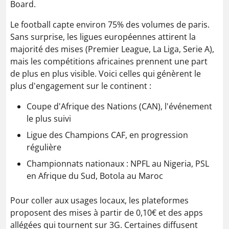
Board.
Le football capte environ 75% des volumes de paris.
Sans surprise, les ligues européennes attirent la
majorité des mises (Premier League, La Liga, Serie A),
mais les compétitions africaines prennent une part
de plus en plus visible. Voici celles qui génèrent le
plus d'engagement sur le continent :
Coupe d'Afrique des Nations (CAN), l'événement
le plus suivi
Ligue des Champions CAF, en progression
régulière
Championnats nationaux : NPFL au Nigeria, PSL
en Afrique du Sud, Botola au Maroc
Pour coller aux usages locaux, les plateformes
proposent des mises à partir de 0,10€ et des apps
allégées qui tournent sur 3G. Certaines diffusent