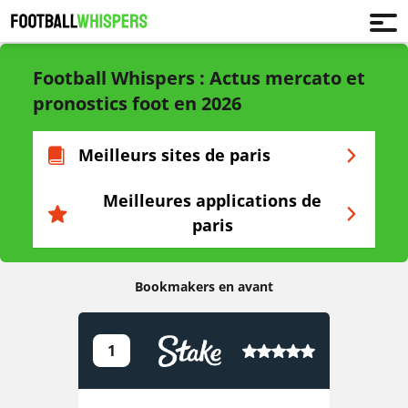
Football Whispers : Actus mercato et
pronostics foot en 2026
Meilleurs sites de paris
Meilleures applications de
paris
Bookmakers en avant
5
1
,
0