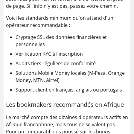
de page. Si l'info n'y est pas, passez votre chemin.
Voici les standards minimum qu'on attend d'un
opérateur recommandable :
Cryptage SSL des données financières et
personnelles
Vérification KYC à l'inscription
Audits tiers réguliers de conformité
Solutions Mobile Money locales (M-Pesa, Orange
Money, MTN, Airtel)
Support client en français, anglais ou portugais
Les bookmakers recommandés en Afrique
Le marché compte des dizaines d'opérateurs actifs en
Afrique francophone, mais tous ne se valent pas.
Pour un comparatif plus poussé sur les bonus,