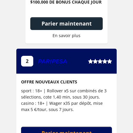
$100,000 DE BONUS CHAQUE JOUR
r
a
t
Parier maintenant
i
n
En savoir plus
g
5
2
,
0
OFFRE NOUVEAUX CLIENTS
r
a
sport : 18+ | Rollover x5 sur combinés de 3
t
sélections, cote 1,40 min, sous 30 jours.
casino : 18+ | Wager x35 par dépôt, mise
i
max 5 €/tour, sous 7 jours.
n
g