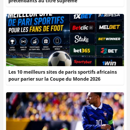
prétendants au titre suprême
Les 10 meilleurs sites de paris sportifs africains
pour parier sur la Coupe du Monde 2026