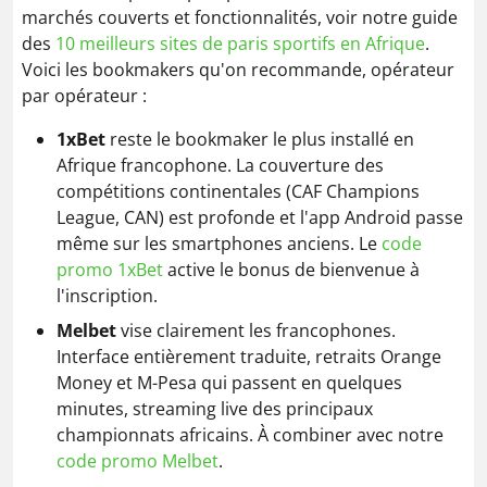
marchés couverts et fonctionnalités, voir notre guide
des
10 meilleurs sites de paris sportifs en Afrique
.
Voici les bookmakers qu'on recommande, opérateur
par opérateur :
1xBet
reste le bookmaker le plus installé en
Afrique francophone. La couverture des
compétitions continentales (CAF Champions
League, CAN) est profonde et l'app Android passe
même sur les smartphones anciens. Le
code
promo 1xBet
active le bonus de bienvenue à
l'inscription.
Melbet
vise clairement les francophones.
Interface entièrement traduite, retraits Orange
Money et M-Pesa qui passent en quelques
minutes, streaming live des principaux
championnats africains. À combiner avec notre
code promo Melbet
.