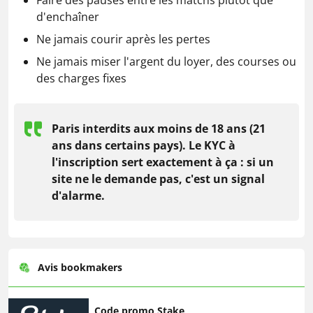
d'enchaîner
Ne jamais courir après les pertes
Ne jamais miser l'argent du loyer, des courses ou
des charges fixes
Paris interdits aux moins de 18 ans (21
ans dans certains pays). Le KYC à
l'inscription sert exactement à ça : si un
site ne le demande pas, c'est un signal
d'alarme.
Avis bookmakers
Code promo Stake