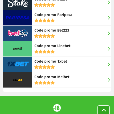
5,0
rating
Code promo Paripesa
5,0
rating
Code promo Bet223
5,0
rating
Code promo Linebet
5,0
rating
Code promo 1xbet
5,0
rating
Code promo Melbet
5,0
rating