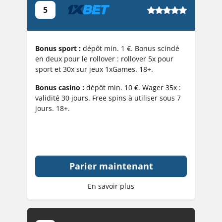
5
5
,
0
r
Bonus sport :
dépôt min. 1 €. Bonus scindé
a
en deux pour le rollover : rollover 5x pour
t
sport et 30x sur jeux 1xGames. 18+.
i
Bonus casino :
dépôt min. 10 €. Wager 35x :
n
validité 30 jours. Free spins à utiliser sous 7
g
jours. 18+.
Parier maintenant
En savoir plus