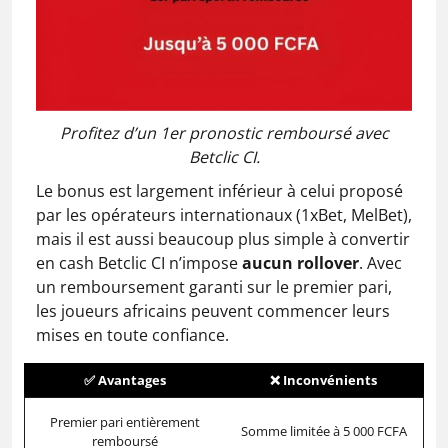
Profitez d’un 1er pronostic remboursé avec
Betclic CI.
Le bonus est largement inférieur à celui proposé
par les opérateurs internationaux (1xBet, MelBet),
mais il est aussi beaucoup plus simple à convertir
en cash Betclic CI n’impose
aucun rollover
. Avec
un remboursement garanti sur le premier pari,
les joueurs africains peuvent commencer leurs
mises en toute confiance.
✅ Avantages
❌ Inconvénients
Premier pari entièrement
Somme limitée à 5 000 FCFA
remboursé