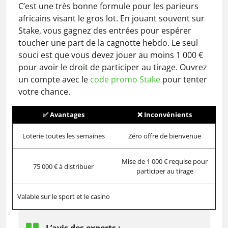
C’est une très bonne formule pour les parieurs
africains visant le gros lot. En jouant souvent sur
Stake, vous gagnez des entrées pour espérer
toucher une part de la cagnotte hebdo. Le seul
souci est que vous devez jouer au moins 1 000 €
pour avoir le droit de participer au tirage. Ouvrez
un compte avec le
code promo Stake
pour tenter
votre chance.
✅ Avantages
❌ Inconvénients
Loterie toutes les semaines
Zéro offre de bienvenue
Mise de 1 000 € requise pour
75 000 € à distribuer
participer au tirage
Valable sur le sport et le casino