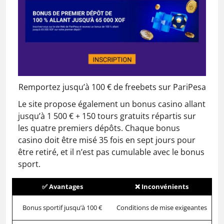
Remportez jusqu’à 100 € de freebets sur PariPesa
Le site propose également un bonus casino allant
jusqu’à 1 500 € + 150 tours gratuits répartis sur
les quatre premiers dépôts. Chaque bonus
casino doit être misé 35 fois en sept jours pour
être retiré, et il n’est pas cumulable avec le bonus
sport.
✅ Avantages
❌ Inconvénients
Bonus sportif jusqu’à 100 €
Conditions de mise exigeantes