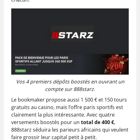
Vos 4 premiers dépôts boostés en ouvrant un
compte sur 888starz.
Le bookmaker propose aussi 1 500 € et 150 tours
gratuits au casino, mais l’offre paris sportifs est
clairement la plus intéressante. Avec quatre
versements boostés pour un
total de 400 €
,
888starz séduira les parieurs africains qui veulent
faire grossir leur capital petit à petit.