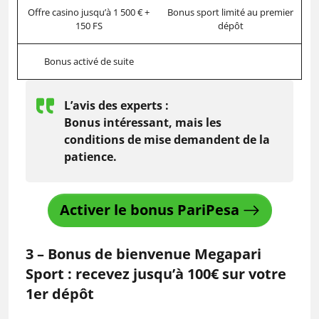
Offre casino jusqu’à 1 500 € +
Bonus sport limité au premier
150 FS
dépôt
Bonus activé de suite
L’avis des experts :
Bonus intéressant, mais les
conditions de mise demandent de la
patience.
Activer le bonus PariPesa
3
–
Bonus de bienvenue Megapari
Sport : recevez jusqu’à 100€ sur votre
1er dépôt