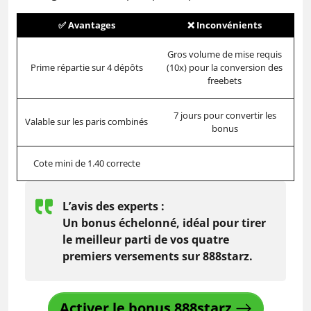
✅ Avantages
❌ Inconvénients
Gros volume de mise requis
Prime répartie sur 4 dépôts
(10x) pour la conversion des
freebets
7 jours pour convertir les
Valable sur les paris combinés
bonus
Cote mini de 1.40 correcte
L’avis des experts :
Un bonus échelonné, idéal pour tirer
le meilleur parti de vos quatre
premiers versements sur 888starz.
Activer le bonus 888starz