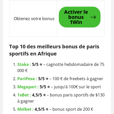
Activer le
bonus
Obtenez votre bonus
1Win
Top 10 des meilleurs bonus de paris
sportifs en Afrique
Stake :
5/5 ⭐️
– cagnotte hebdomadaire de 75
000 €
PariPesa :
5/5 ⭐️
– 100 € de freebets à gagner
Megapari :
5/5 ⭐️
– jusqu’à 100€ sur le sport
1xBet :
4,5/5 ⭐️
– bonus paris sportifs de $130
à gagner
Melbet :
4,5/5 ⭐️
– bonus sport de 200 €