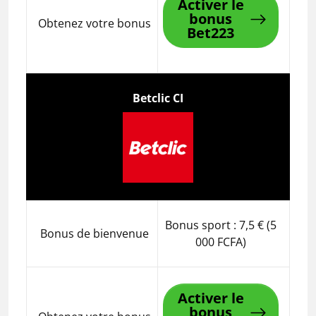
Activer le
bonus
Obtenez votre bonus
Bet223
Betclic CI
Bonus sport : 7,5 € (5
Bonus de bienvenue
000 FCFA)
Activer le
bonus