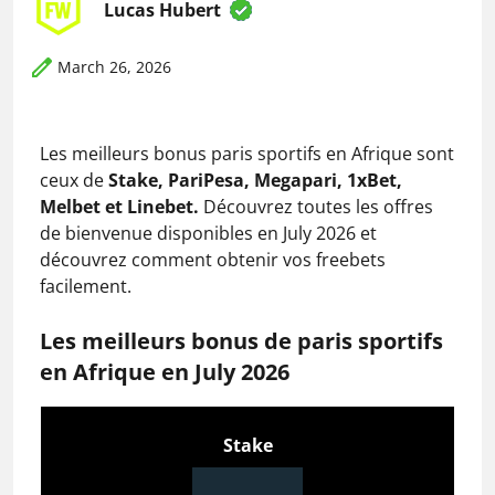
Lucas Hubert
March 26, 2026
Les meilleurs bonus paris sportifs en Afrique sont
ceux de
Stake, PariPesa, Megapari, 1xBet,
Melbet et Linebet.
Découvrez toutes les offres
de bienvenue disponibles en
July 2026
et
découvrez comment obtenir vos freebets
facilement.
Les meilleurs bonus de paris sportifs
en Afrique en July 2026
Stake