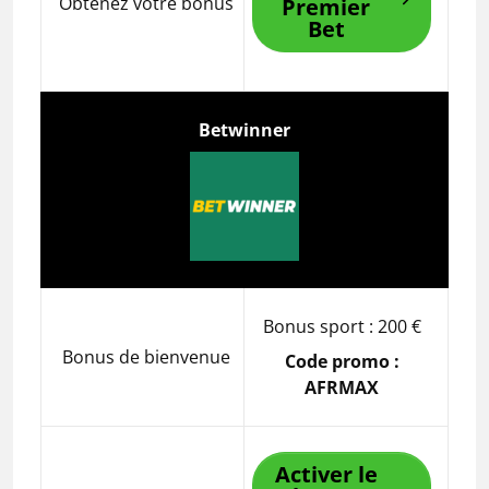
Obtenez votre bonus
Premier
Bet
Betwinner
Bonus sport : 200 €
Bonus de bienvenue
Code promo :
AFRMAX
Activer le