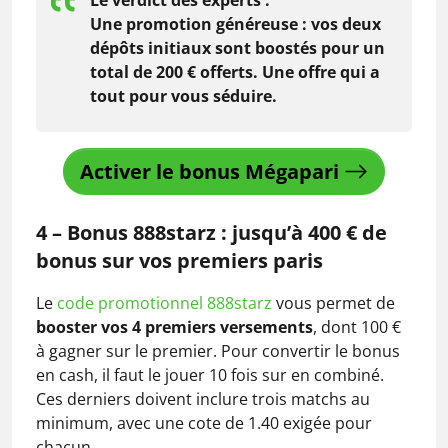
Le verdict des experts :
Une promotion généreuse : vos deux
dépôts initiaux sont boostés pour un
total de 200 € offerts. Une offre qui a
tout pour vous séduire.
Activer le bonus Mégapari
4
– Bonus 888starz : jusqu’à 400 € de
bonus sur vos premiers paris
Le
code promotionnel 888starz
vous permet de
booster
vos 4 premiers versements
, dont 100 €
à gagner sur le premier. Pour convertir le bonus
en cash, il faut le jouer 10 fois sur en combiné.
Ces derniers doivent inclure trois matchs au
minimum, avec une cote de 1.40 exigée pour
chacun.