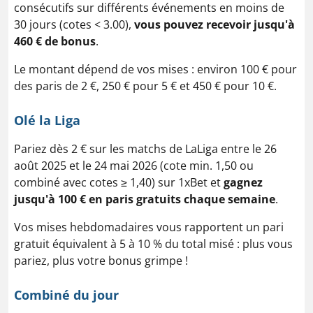
consécutifs sur différents événements en moins de
30 jours (cotes < 3.00),
vous pouvez recevoir jusqu'à
460 € de bonus
.
Le montant dépend de vos mises : environ 100 € pour
des paris de 2 €, 250 € pour 5 € et 450 € pour 10 €.
Olé la Liga
Pariez dès 2 € sur les matchs de LaLiga entre le 26
août 2025 et le 24 mai 2026 (cote min. 1,50 ou
combiné avec cotes ≥ 1,40) sur 1xBet et
gagnez
jusqu'à 100 € en paris gratuits chaque semaine
.
Vos mises hebdomadaires vous rapportent un pari
gratuit équivalent à 5 à 10 % du total misé : plus vous
pariez, plus votre bonus grimpe !
Combiné du jour