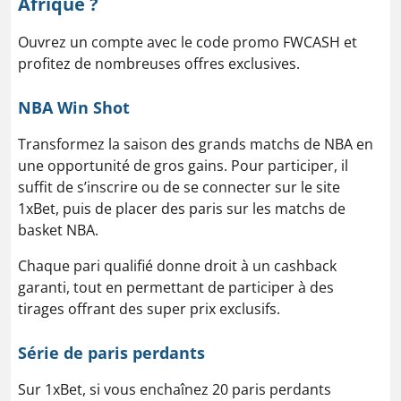
Afrique ?
Ouvrez un compte avec le code promo FWCASH et
profitez de nombreuses offres exclusives.
NBA Win Shot
Transformez la saison des grands matchs de NBA en
une opportunité de gros gains. Pour participer, il
suffit de s’inscrire ou de se connecter sur le site
1xBet, puis de placer des paris sur les matchs de
basket NBA.
Chaque pari qualifié donne droit à un cashback
garanti, tout en permettant de participer à des
tirages offrant des super prix exclusifs.
Série de paris perdants
Sur 1xBet, si vous enchaînez 20 paris perdants