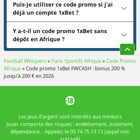
Puis-je utiliser ce code promo si j’ai
déjà un compte 1xBet ?
Y a-t-il un code promo 1xBet sans
dépôt en Afrique ?
Football Whispers
»
Paris Sportifs Afrique
»
Code Promo
Afrique
»
Code promo 1xBet FWCASH : bonus 200 %
jusqu’à 200 € en 2026
Les jeux d’argent sont interdits aux mineurs
Jouer comporte des risques : endettement, isolement,
dépendance… Appelez le 09.74.75.13.13 (appel non
surtaxé)