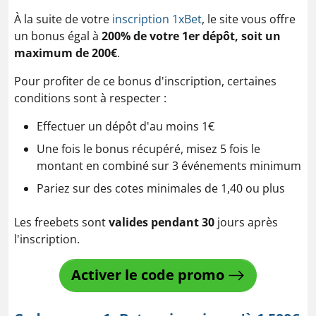
À la suite de votre
inscription 1xBet
, le site vous offre
un bonus égal à
200% de votre 1er dépôt, soit un
maximum de 200€
.
Pour profiter de ce bonus d'inscription, certaines
conditions sont à respecter :
Effectuer un dépôt d'au moins 1€
Une fois le bonus récupéré, misez 5 fois le
montant en combiné sur 3 événements minimum
Pariez sur des cotes minimales de 1,40 ou plus
Les freebets sont
valides pendant 30
jours après
l'inscription.
Activer le code promo