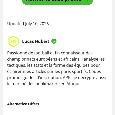
Updated July 10, 2026
Lucas Hubert
Passionné de football et fin connaisseur des
championnats européens et africains. J'analyse les
tactiques, les stats et la forme des équipes pour
éclairer mes articles sur les paris sportifs. Codes
promo, guides d'inscription, APK : je décrypte aussi
le marché des bookmakers en Afrique.
Alternative Offers