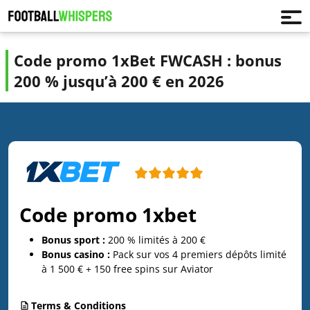
Code promo 1xBet FWCASH : bonus
200 % jusqu’à 200 € en 2026
5
rating
Code promo 1xbet
Bonus sport :
200 % limités à 200 €
Bonus casino :
Pack sur vos 4 premiers dépôts limité
à 1 500 € + 150 free spins sur Aviator
Terms & Conditions