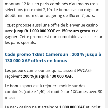
montant 12 fois en paris combinés d’au moins trois
sélections (cote mini 2,10). Le bonus casino exige un
dépôt minimum et un wagering de 35x en 7 jours.
1xBet propose aussi une offre de bienvenue casino
avec
jusqu'à 1 000 000 XOF et 150 tours gratuits
à
gagner. Cette promo est non cumulable avec celle sur
les paris sportifs.
Code promo 1xBet Cameroun : 200 % jusqu'à
130 000 XAF offerts en bonus
Les joueurs camerounais qui saisissent FWCASH
reçoivent
200 % jusqu’à 130 000 XAF.
Le bonus sport est à rejouer : moitié sur des
combinés (cote ≥ 1,40) et moitié sur 1XGames avec 30
mises.
Le pack casino peut atteindre
1 000 000 XAF
et inclut