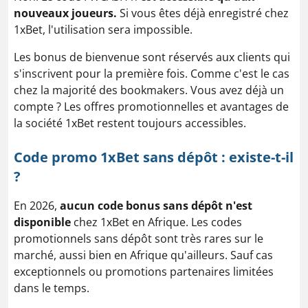
nouveaux joueurs.
Si vous êtes déjà enregistré chez
1xBet, l'utilisation sera impossible.
Les bonus de bienvenue sont réservés aux clients qui
s'inscrivent pour la première fois. Comme c'est le cas
chez la majorité des bookmakers. Vous avez déjà un
compte ? Les offres promotionnelles et avantages de
la société 1xBet restent toujours accessibles.
Code promo 1xBet sans dépôt : existe-t-il
?
En 2026,
aucun code bonus sans dépôt n'est
disponible
chez 1xBet en Afrique. Les codes
promotionnels sans dépôt sont très rares sur le
marché, aussi bien en Afrique qu'ailleurs. Sauf cas
exceptionnels ou promotions partenaires limitées
dans le temps.