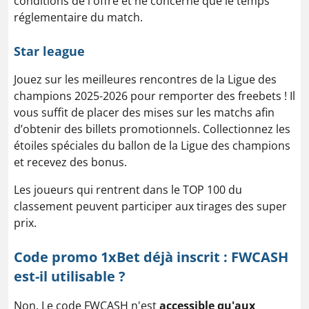
conditions de l'offre et ne concerne que le temps
réglementaire du match.
Star league
Jouez sur les meilleures rencontres de la Ligue des
champions 2025-2026 pour remporter des freebets ! Il
vous suffit de placer des mises sur les matchs afin
d’obtenir des billets promotionnels. Collectionnez les
étoiles spéciales du ballon de la Ligue des champions
et recevez des bonus.
Les joueurs qui rentrent dans le TOP 100 du
classement peuvent participer aux tirages des super
prix.
Code promo 1xBet déjà inscrit : FWCASH
est-il utilisable ?
Non. Le code FWCASH n'est
accessible qu'aux