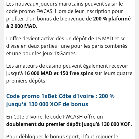
Les nouveaux joueurs marocains peuvent saisir le
code promo FWCASH lors de leur inscription pour
profiter d’un bonus de bienvenue de
200 % plafonné
à 2 000 MAD.
L’offre devient active dès un dépôt de 15 MAD et se
divise en deux parties : une pour les paris combinés
et une pour les jeux 1XGames.
Les amateurs de casino peuvent également recevoir
jusqu’à
16 000 MAD et 150 free spins
sur leurs quatre
premiers dépôts.
Code promo 1xBet Côte d'Ivoire : 200 %
jusqu'à 130 000 XOF de bonus
En Côte d’Ivoire, le code FWCASH offre un
doublement du premier dépôt jusqu’à 130 000 XOF.
Pour débloquer le bonus sport, il faut rejouer le