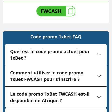
FWCASH
Code promo 1xbet FAQ
Quel est le code promo actuel pour
1xBet ?
Comment utiliser le code promo
1xBet FWCASH pour s’inscrire ?
Le code promo 1xBet FWCASH est-il
disponible en Afrique ?