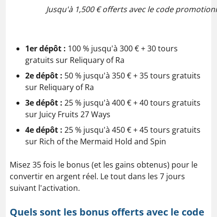
Jusqu'à 1,500 € offerts avec le code promotion
1er dépôt :
100 % jusqu'à 300 € + 30 tours
gratuits sur Reliquary of Ra
2e dépôt :
50 % jusqu'à 350 € + 35 tours gratuits
sur Reliquary of Ra
3e dépôt :
25 % jusqu'à 400 € + 40 tours gratuits
sur Juicy Fruits 27 Ways
4e dépôt :
25 % jusqu'à 450 € + 45 tours gratuits
sur Rich of the Mermaid Hold and Spin
Misez 35 fois le bonus (et les gains obtenus) pour le
convertir en argent réel. Le tout dans les 7 jours
suivant l'activation.
Quels sont les bonus offerts avec le code