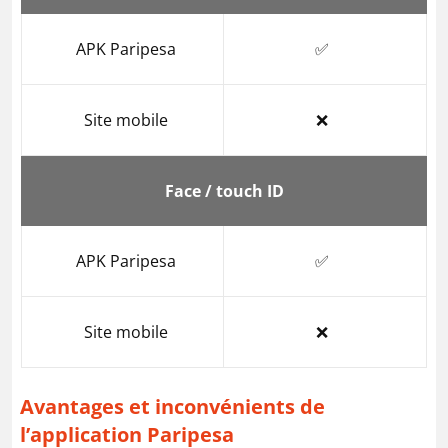
APK Paripesa
✅
Site mobile
❌
Face / touch ID
APK Paripesa
✅
Site mobile
❌
Avantages et inconvénients de
l’application Paripesa