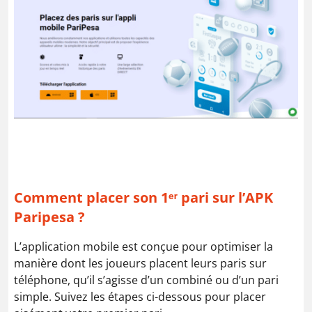
Comment placer son 1ᵉʳ pari sur l’APK
Paripesa ?
L’application mobile est conçue pour optimiser la
manière dont les joueurs placent leurs paris sur
téléphone, qu’il s’agisse d’un combiné ou d’un pari
simple. Suivez les étapes ci-dessous pour placer