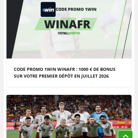
CODE PROMO 1WIN WINAFR : 1000 € DE BONUS
SUR VOTRE PREMIER DÉPÔT EN JUILLET 2026