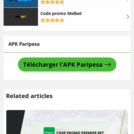
5.0
rating
Code promo Melbet
5.0
rating
APK Paripesa
Télécharger l'APK Paripesa
Related articles