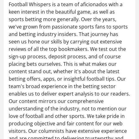
Football Whispers is a team of aficionados with a
keen interest in the beautiful game, as well as
sports betting more generally. Over the years,
we've grown from passionate sports fans to sports
and betting industry insiders. That journey has
seen us hone our skills by carrying out extensive
reviews of all the top bookmakers. We test out the
sign-up process, deposit process, and of course
placing bets ourselves. This is what makes our
content stand out, whether it's about the latest
betting offers, apps, or insightful football tips. Our
team's broad experience in the betting sector
enables us to deliver expert analysis to our readers.
Our content mirrors our comprehensive
understanding of the industry, not to mention our
love of football and other sports. We take pride in
producing objective and fair content for our web
visitors. Our columnists have extensive experience
and are committed to delivering trustworthy and