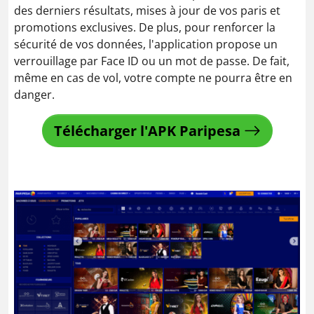
des derniers résultats, mises à jour de vos paris et
promotions exclusives. De plus, pour renforcer la
sécurité de vos données, l'application propose un
verrouillage par Face ID ou un mot de passe. De fait,
même en cas de vol, votre compte ne pourra être en
danger.
Télécharger l'APK Paripesa