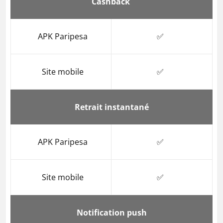
Cashback
APK Paripesa
✅
Site mobile
✅
Retrait instantané
APK Paripesa
✅
Site mobile
✅
Notification push