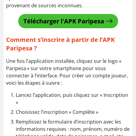
provenant de sources inconnues.
Télécharger l'APK Paripesa
Comment s’inscrire à partir de l’APK
Paripesa ?
Une fois l’application installée, cliquez sur le logo «
Paripesa » sur votre smartphone pour vous
connecter à l’interface. Pour créer un compte joueur,
voici les étapes à suivre :
Lancez l’application, puis cliquez sur « Inscription
»
Choisissez l’inscription « Complète »
Remplissez le formulaire d’inscription avec les
informations requises : nom, prénom, numéro de