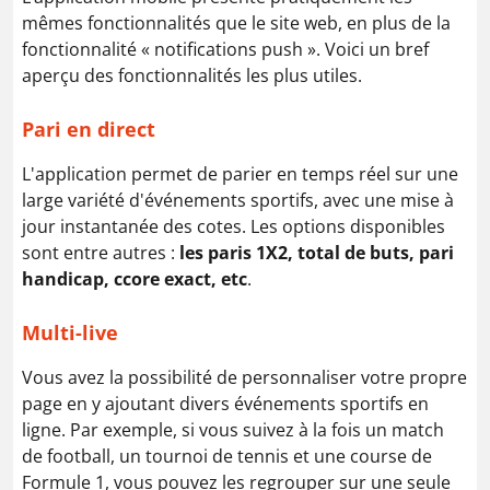
mêmes fonctionnalités que le site web, en plus de la
fonctionnalité « notifications push ». Voici un bref
aperçu des fonctionnalités les plus utiles.
Pari en direct
L'application permet de parier en temps réel sur une
large variété d'événements sportifs, avec une mise à
jour instantanée des cotes. Les options disponibles
sont entre autres :
les paris 1X2, total de buts, pari
handicap, ccore exact, etc
.
Multi-live
Vous avez la possibilité de personnaliser votre propre
page en y ajoutant divers événements sportifs en
ligne. Par exemple, si vous suivez à la fois un match
de football, un tournoi de tennis et une course de
Formule 1, vous pouvez les regrouper sur une seule