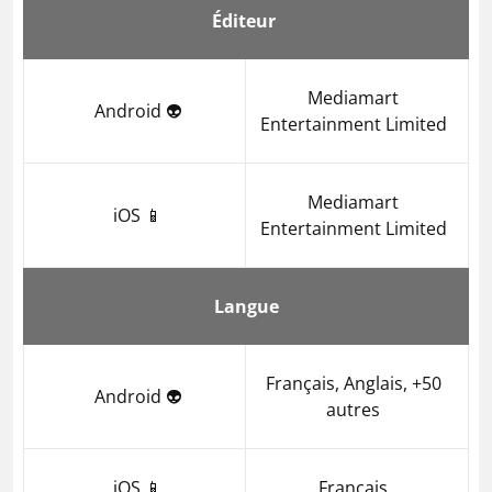
Éditeur
Mediamart
Android 👽
Entertainment Limited
Mediamart
iOS 📱
Entertainment Limited
Langue
Français, Anglais, +50
Android 👽
autres
iOS 📱
Français