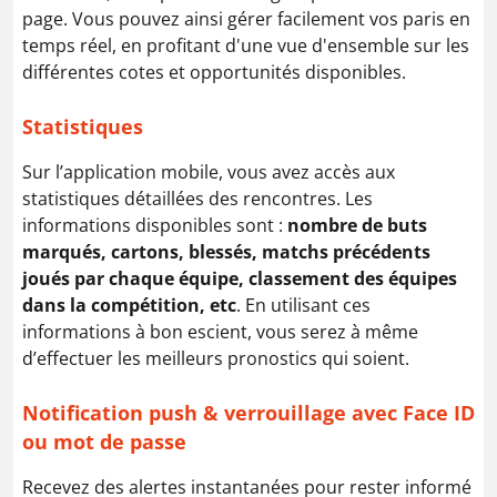
page. Vous pouvez ainsi gérer facilement vos paris en
temps réel, en profitant d'une vue d'ensemble sur les
différentes cotes et opportunités disponibles.
Statistiques
Sur l’application mobile, vous avez accès aux
statistiques détaillées des rencontres. Les
informations disponibles sont :
nombre de buts
marqués, cartons, blessés, matchs précédents
joués par chaque équipe, classement des équipes
dans la compétition, etc
. En utilisant ces
informations à bon escient, vous serez à même
d’effectuer les meilleurs pronostics qui soient.
Notification push & verrouillage avec Face ID
ou mot de passe
Recevez des alertes instantanées pour rester informé