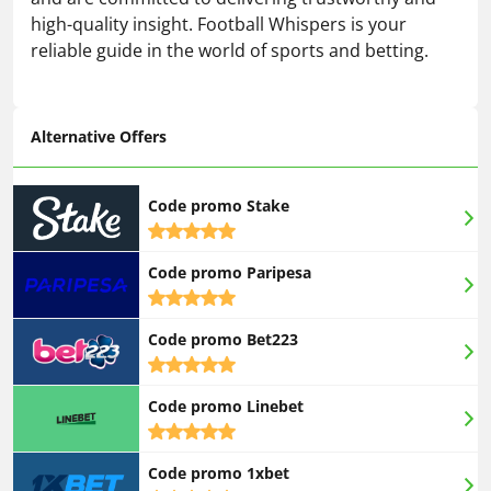
high-quality insight. Football Whispers is your
reliable guide in the world of sports and betting.
Alternative Offers
Code promo Stake
5.0
rating
Code promo Paripesa
5.0
rating
Code promo Bet223
5.0
rating
Code promo Linebet
5.0
rating
Code promo 1xbet