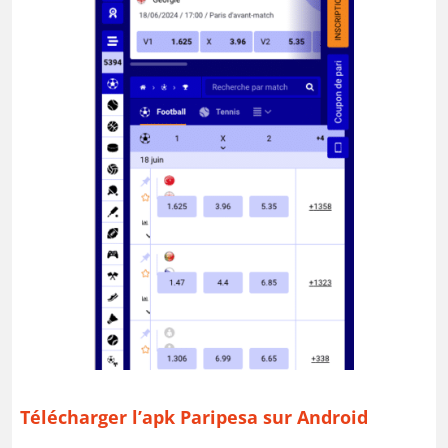
Télécharger l’apk Paripesa sur Android