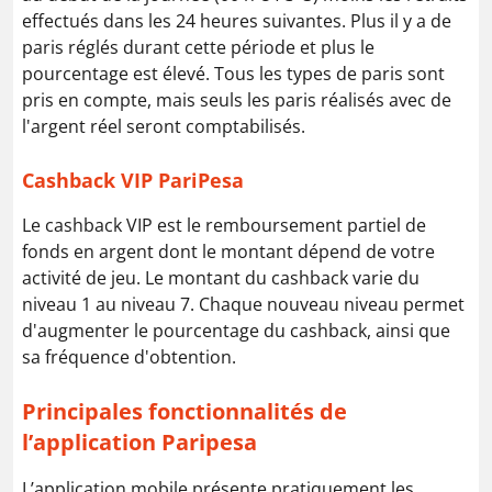
effectués dans les 24 heures suivantes. Plus il y a de
paris réglés durant cette période et plus le
pourcentage est élevé. Tous les types de paris sont
pris en compte, mais seuls les paris réalisés avec de
l'argent réel seront comptabilisés.
Cashback VIP PariPesa
Le cashback VIP est le remboursement partiel de
fonds en argent dont le montant dépend de votre
activité de jeu. Le montant du cashback varie du
niveau 1 au niveau 7. Chaque nouveau niveau permet
d'augmenter le pourcentage du cashback, ainsi que
sa fréquence d'obtention.
Principales fonctionnalités de
l’application Paripesa
L’application mobile présente pratiquement les