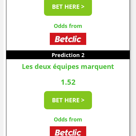
BET HERE >
Odds from
Prediction 2
Les deux équipes marquent
1.52
BET HERE >
Odds from