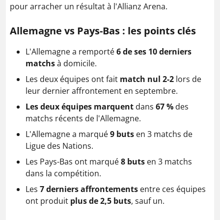
pour arracher un résultat à l'Allianz Arena.
Allemagne vs Pays-Bas : les points clés
L'Allemagne a remporté
6 de ses 10 derniers
matchs
à domicile.
Les deux équipes ont fait
match nul 2-2
lors de
leur dernier affrontement en septembre.
Les deux équipes marquent
dans
67 %
des
matchs récents de l'Allemagne.
L'Allemagne a marqué
9 buts
en 3 matchs de
Ligue des Nations.
Les Pays-Bas ont marqué
8 buts
en 3 matchs
dans la compétition.
Les
7 derniers affrontements
entre ces équipes
ont produit
plus de 2,5 buts
, sauf un.