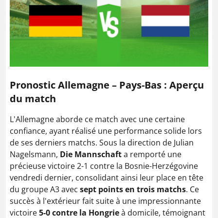
Pronostic Allemagne – Pays-Bas : Aperçu
du match
L'Allemagne aborde ce match avec une certaine
confiance, ayant réalisé une performance solide lors
de ses derniers matchs. Sous la direction de Julian
Nagelsmann,
Die Mannschaft
a remporté une
précieuse victoire 2-1 contre la Bosnie-Herzégovine
vendredi dernier, consolidant ainsi leur place en tête
du groupe A3 avec
sept points en trois matchs
. Ce
succès à l'extérieur fait suite à une impressionnante
victoire
5-0 contre la Hongrie
à domicile, témoignant