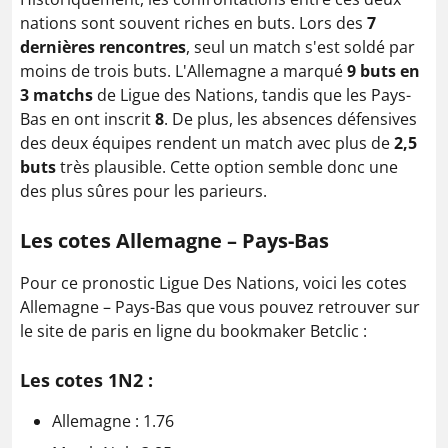
nations sont souvent riches en buts. Lors des
7
dernières rencontres
, seul un match s'est soldé par
moins de trois buts. L'Allemagne a marqué
9 buts en
3 matchs
de Ligue des Nations, tandis que les Pays-
Bas en ont inscrit
8
. De plus, les absences défensives
des deux équipes rendent un match avec plus de
2,5
buts
très plausible. Cette option semble donc une
des plus sûres pour les parieurs.
Les cotes Allemagne – Pays-Bas
Pour ce pronostic Ligue Des Nations, voici les cotes
Allemagne – Pays-Bas que vous pouvez retrouver sur
le site de paris en ligne du bookmaker Betclic :
Les cotes 1N2 :
Allemagne : 1.76