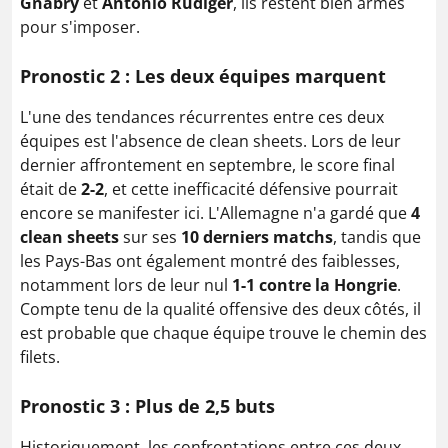
Gnabry
et
Antonio Rüdiger
, ils restent bien armés
pour s'imposer.
Pronostic 2 : Les deux équipes marquent
L'une des tendances récurrentes entre ces deux
équipes est l'absence de clean sheets. Lors de leur
dernier affrontement en septembre, le score final
était de
2-2
, et cette inefficacité défensive pourrait
encore se manifester ici. L'Allemagne n'a gardé que
4
clean sheets
sur ses
10 derniers matchs
, tandis que
les Pays-Bas ont également montré des faiblesses,
notamment lors de leur nul
1-1 contre la Hongrie
.
Compte tenu de la qualité offensive des deux côtés, il
est probable que chaque équipe trouve le chemin des
filets.
Pronostic 3 : Plus de 2,5 buts
Historiquement, les confrontations entre ces deux