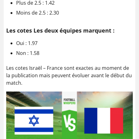
Plus de 2.5 : 1.42
Moins de 2.5 : 2.30
Les cotes Les deux équipes marquent :
Oui : 1.97
Non : 1.58
Les cotes Israël – France sont exactes au moment de
la publication mais peuvent évoluer avant le début du
match.