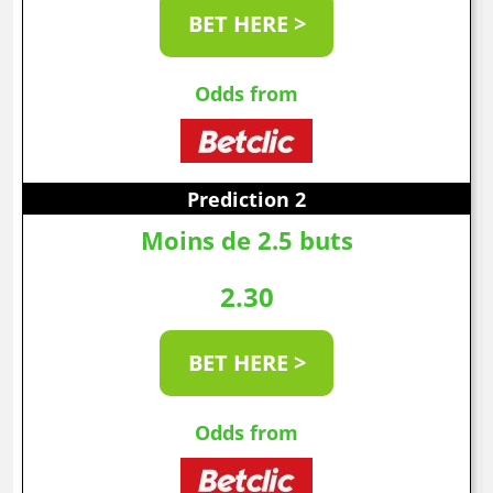
BET HERE >
Odds from
Prediction 2
Moins de 2.5 buts
2.30
BET HERE >
Odds from