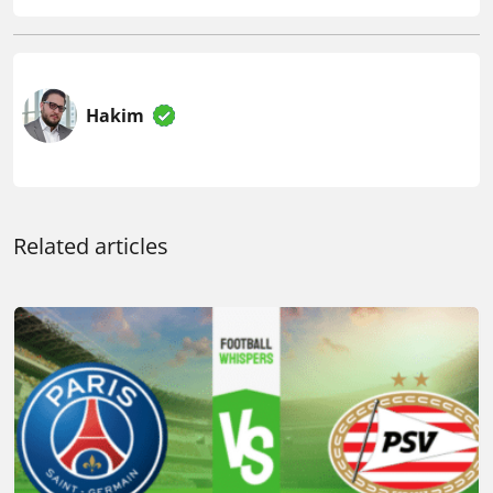
Hakim
Related articles