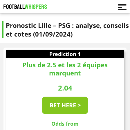
Pronostic Lille – PSG : analyse, conseils
et cotes (01/09/2024)
Prediction 1
Plus de 2.5 et les 2 équipes
marquent
2.04
BET HERE >
Odds from