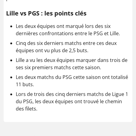
Lille vs PGS : les points clés
Les deux équipes ont marqué lors des six
dernières confrontations entre le PSG et Lille.
Cinq des six derniers matchs entre ces deux
équipes ont vu plus de 2,5 buts.
Lille a vu les deux équipes marquer dans trois de
ses six premiers matchs cette saison.
Les deux matchs du PSG cette saison ont totalisé
11 buts.
Lors de trois des cinq derniers matchs de Ligue 1
du PSG, les deux équipes ont trouvé le chemin
des filets.