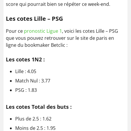
score qui pourrait bien se répéter ce week-end.
Les cotes Lille – PSG
Pour ce
pronostic Ligue 1
, voici les cotes Lille – PSG
que vous pouvez retrouver sur le site de paris en
ligne du bookmaker Betclic :
Les cotes 1N2 :
Lille : 4.05
Match Nul : 3.77
PSG : 1.83
Les cotes Total des buts :
Plus de 2.5 : 1.62
Moins de 2.5 : 1.95