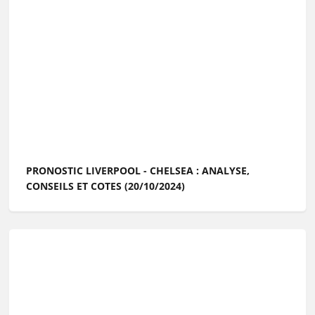
PRONOSTIC LIVERPOOL - CHELSEA : ANALYSE,
CONSEILS ET COTES (20/10/2024)