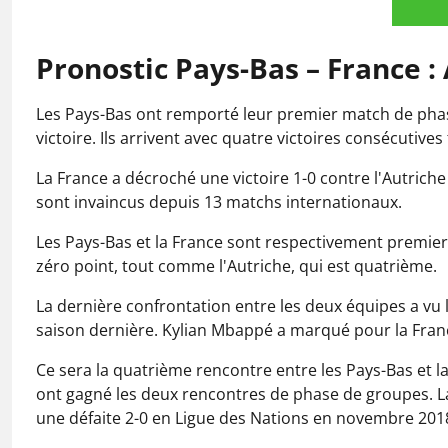
Pronostic Pays-Bas – France 
Les Pays-Bas ont remporté leur premier match de pha
victoire. Ils arrivent avec quatre victoires consécutiv
La France a décroché une victoire 1-0 contre l'Autrich
sont invaincus depuis 13 matchs internationaux.
Les Pays-Bas et la France sont respectivement premie
zéro point, tout comme l'Autriche, qui est quatrième.
La dernière confrontation entre les deux équipes a vu 
saison dernière. Kylian Mbappé a marqué pour la Franc
Ce sera la quatrième rencontre entre les Pays-Bas et la
ont gagné les deux rencontres de phase de groupes. L
une défaite 2-0 en Ligue des Nations en novembre 201