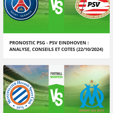
PRONOSTIC PSG - PSV EINDHOVEN :
ANALYSE, CONSEILS ET COTES (22/10/2024)