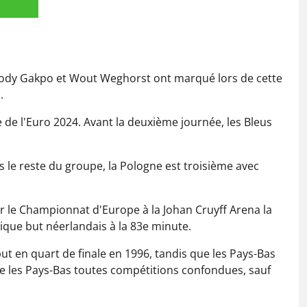
Cody Gakpo et Wout Weghorst ont marqué lors de cette
.
 de l'Euro 2024. Avant la deuxième journée, les Bleus
s le reste du groupe, la Pologne est troisième avec
ur le Championnat d'Europe à la Johan Cruyff Arena la
ique but néerlandais à la 83e minute.
but en quart de finale en 1996, tandis que les Pays-Bas
e les Pays-Bas toutes compétitions confondues, sauf