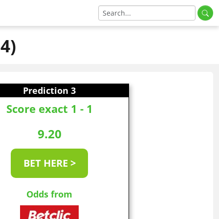
4)
Prediction 3
Score exact 1 - 1
9.20
BET HERE >
Odds from