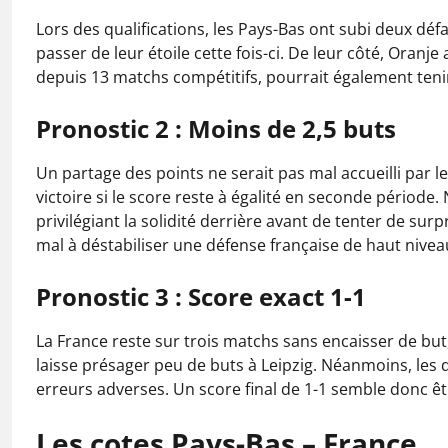
Lors des qualifications, les Pays-Bas ont subi deux défa
passer de leur étoile cette fois-ci. De leur côté, Oranj
depuis 13 matchs compétitifs, pourrait également teni
Pronostic 2 : Moins de 2,5 buts
Un partage des points ne serait pas mal accueilli par
victoire si le score reste à égalité en seconde pério
privilégiant la solidité derrière avant de tenter de sur
mal à déstabiliser une défense française de haut nivea
Pronostic 3 : Score exact 1-1
La France reste sur trois matchs sans encaisser de but, 
laisse présager peu de buts à Leipzig. Néanmoins, les 
erreurs adverses. Un score final de 1-1 semble donc êtr
Les cotes Pays-Bas – France