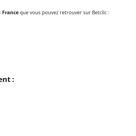
– France
que vous pouvez retrouver sur Betclic :
nt :