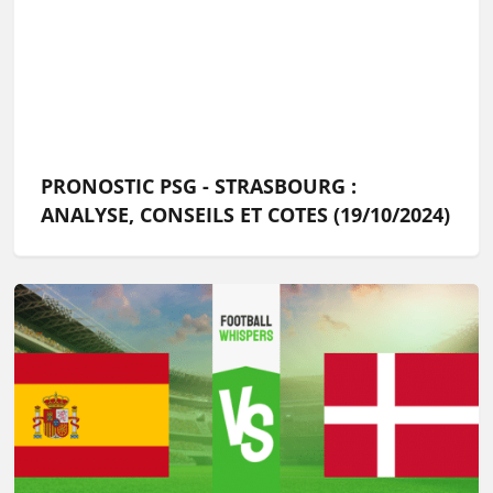
PRONOSTIC PSG - STRASBOURG :
ANALYSE, CONSEILS ET COTES (19/10/2024)