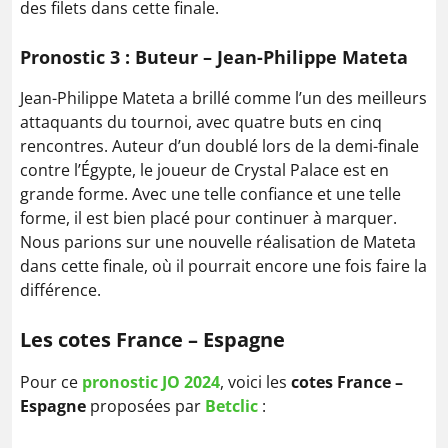
des filets dans cette finale.
Pronostic 3 : Buteur – Jean-Philippe Mateta
Jean-Philippe Mateta a brillé comme l’un des meilleurs
attaquants du tournoi, avec quatre buts en cinq
rencontres. Auteur d’un doublé lors de la demi-finale
contre l’Égypte, le joueur de Crystal Palace est en
grande forme. Avec une telle confiance et une telle
forme, il est bien placé pour continuer à marquer.
Nous parions sur une nouvelle réalisation de Mateta
dans cette finale, où il pourrait encore une fois faire la
différence.
Les cotes France – Espagne
Pour ce
pronostic JO 2024
, voici les
cotes France –
Espagne
proposées par
Betclic
: