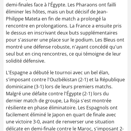
demi-finales face à l'Égypte. Les Pharaons ont failli
éliminer les hôtes, mais un but décisif de Jean-
Philippe Mateta en fin de match a prolongé la
rencontre en prolongations. La France a ensuite pris
le dessus en inscrivant deux buts supplémentaires
pour s'assurer une place sur le podium. Les Bleus ont
montré une défense robuste, n'ayant concédé qu'un
seul but en cinq rencontres, ce qui témoigne de leur
solidité défensive.
L'Espagne a débuté le tournoi avec un bel élan,
s'imposant contre l'Ouzbékistan (2-1) et la République
dominicaine (3-1) lors de leurs premiers matchs.
Malgré une défaite contre l'Égypte (2-1) lors du
dernier match de groupe, La Roja s'est montrée
résiliente en phase éliminatoire. Les Espagnols ont
facilement éliminé le Japon en quart de finale avec
une victoire 3-0, avant de renverser une situation
délicate en demi-finale contre le Maroc, s'imposant 2-