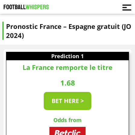
Pronostic France – Espagne gratuit (JO
2024)
Prediction 1
La France remporte le titre
1.68
BET HERE >
Odds from