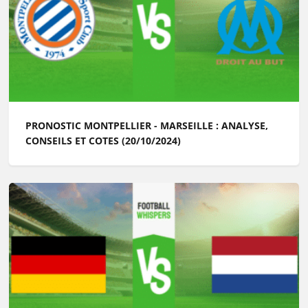
PRONOSTIC MONTPELLIER - MARSEILLE : ANALYSE,
CONSEILS ET COTES (20/10/2024)