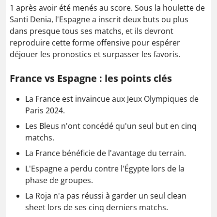
1 après avoir été menés au score. Sous la houlette de
Santi Denia, l'Espagne a inscrit deux buts ou plus
dans presque tous ses matchs, et ils devront
reproduire cette forme offensive pour espérer
déjouer les pronostics et surpasser les favoris.
France vs Espagne : les points clés
La France est invaincue aux Jeux Olympiques de
Paris 2024.
Les Bleus n'ont concédé qu'un seul but en cinq
matchs.
La France bénéficie de l'avantage du terrain.
L'Espagne a perdu contre l'Égypte lors de la
phase de groupes.
La Roja n'a pas réussi à garder un seul clean
sheet lors de ses cinq derniers matchs.