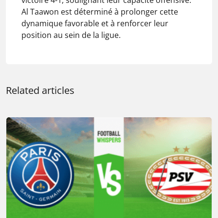
Al Taawon est déterminé à prolonger cette
dynamique favorable et à renforcer leur
position au sein de la ligue.
Related articles