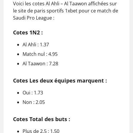
Voici les cotes Al Ahli – Al Taawon affichées sur
le site de paris sportifs 1xbet pour ce match de
Saudi Pro League :
Cotes 1N2 :
Al Ahli : 1.37
Match nul : 4.95
Al Taawon : 7.28
Cotes Les deux équipes marquent :
Oui : 1.73
Non : 2.05
Cotes Total des buts :
Plus de 2.5 : 1.50