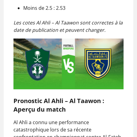
Moins de 2.5 : 2.53
Les cotes Al Ahli – Al Taawon sont correctes à la
date de publication et peuvent changer.
Pronostic Al Ahli – Al Taawon :
Aperçu du match
Al Ahli a connu une performance
catastrophique lors de sa récente
confrontation en championnat contre Al-Fateh.