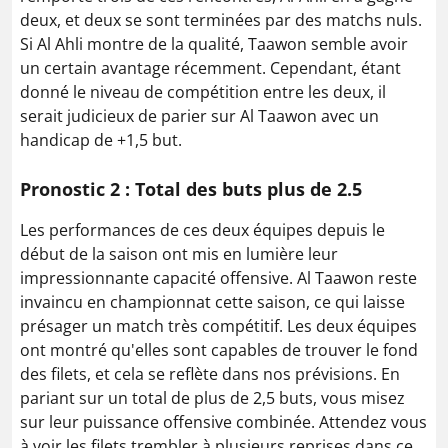
deux, et deux se sont terminées par des matchs nuls.
Si Al Ahli montre de la qualité, Taawon semble avoir
un certain avantage récemment. Cependant, étant
donné le niveau de compétition entre les deux, il
serait judicieux de parier sur Al Taawon avec un
handicap de +1,5 but.
Pronostic 2 : Total des buts plus de 2.5
Les performances de ces deux équipes depuis le
début de la saison ont mis en lumière leur
impressionnante capacité offensive. Al Taawon reste
invaincu en championnat cette saison, ce qui laisse
présager un match très compétitif. Les deux équipes
ont montré qu'elles sont capables de trouver le fond
des filets, et cela se reflète dans nos prévisions. En
pariant sur un total de plus de 2,5 buts, vous misez
sur leur puissance offensive combinée. Attendez vous
à voir les filets trembler à plusieurs reprises dans ce