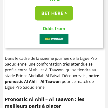
BET HERE >
Odds from
Dans le cadre de la sixième journée de la Ligue Pro
Saoudienne, une confrontation très attendue se
profile entre Al Ahli et Al Taawon, qui se tiendra au
stade Prince Abdullah Al-Faisal. Découvrez ici,
notre
pronostic Al Ahli – Al Taawon
pour ce match de
Ligue Pro Saoudienne.
Pronostic Al Ahli – Al Taawon : les
meilleurs paris à placer