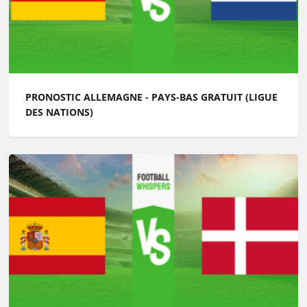
PRONOSTIC ALLEMAGNE - PAYS-BAS GRATUIT (LIGUE
DES NATIONS)