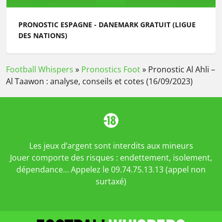
PRONOSTIC ESPAGNE - DANEMARK GRATUIT (LIGUE
DES NATIONS)
Football Whispers
»
Pronostics Foot
»
Pronostic Al Ahli –
Al Taawon : analyse, conseils et cotes (16/09/2023)
Les jeux d’argent sont interdits aux mineurs
Jouer comporte des risques : endettement, isolement,
dépendance… Appelez le 09.74.75.13.13 (appel non
surtaxé)