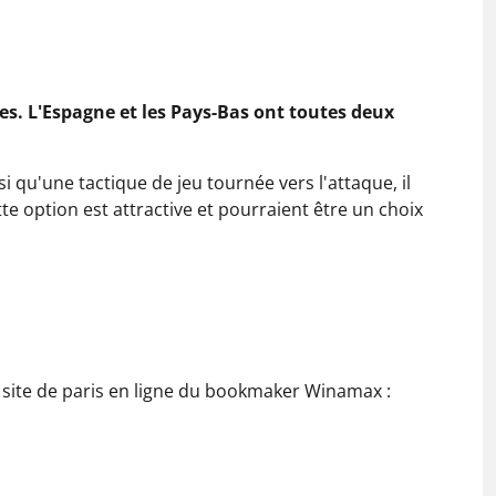
es. L'Espagne et les Pays-Bas ont toutes deux
qu'une tactique de jeu tournée vers l'attaque, il
te option est attractive et pourraient être un choix
 site de paris en ligne du bookmaker Winamax :