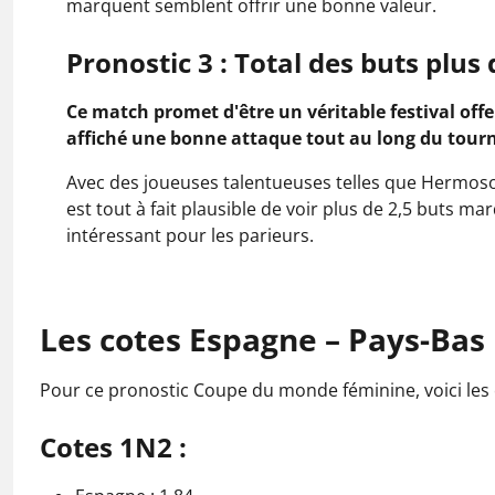
marquent semblent offrir une bonne valeur.
Pronostic 3 : Total des buts plus 
Ce match promet d'être un véritable festival off
affiché une bonne attaque tout au long du tou
Avec des joueuses talentueuses telles que Hermoso e
est tout à fait plausible de voir plus de 2,5 buts 
intéressant pour les parieurs.
Les cotes Espagne – Pays-Bas
Pour ce pronostic Coupe du monde féminine, voici les
Cotes 1N2 :