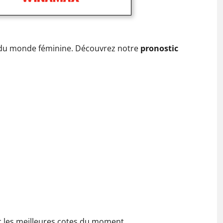
pe du monde féminine. Découvrez notre
pronostic
c les meilleures cotes du moment.