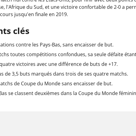
, l'Afrique du Sud, et une victoire confortable de 2-0 a perm
ours jusqu'en finale en 2019.
nts clés
ations contre les Pays-Bas, sans encaisser de but.
tchs toutes compétitions confondues, sa seule défaite étan
quatre victoires avec une différence de buts de +17.
us de 3,5 buts marqués dans trois de ses quatre matchs.
matchs de Coupe du Monde sans encaisser de but.
s-Bas se classent deuxièmes dans la Coupe du Monde féminin