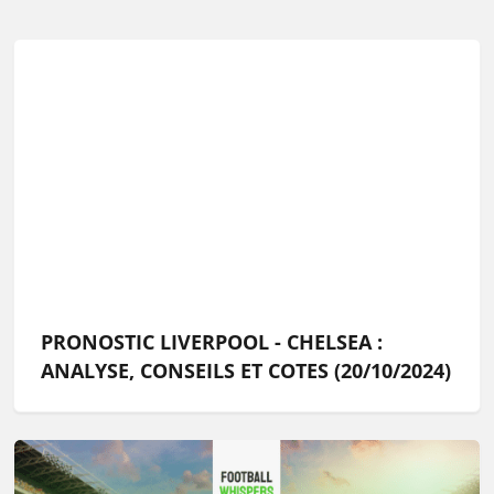
PRONOSTIC LIVERPOOL - CHELSEA :
ANALYSE, CONSEILS ET COTES (20/10/2024)