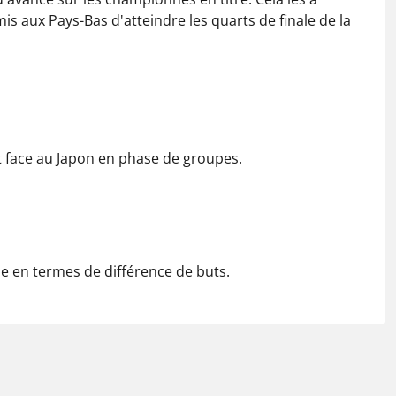
is aux Pays-Bas d'atteindre les quarts de finale de la
t face au Japon en phase de groupes.
e en termes de différence de buts.