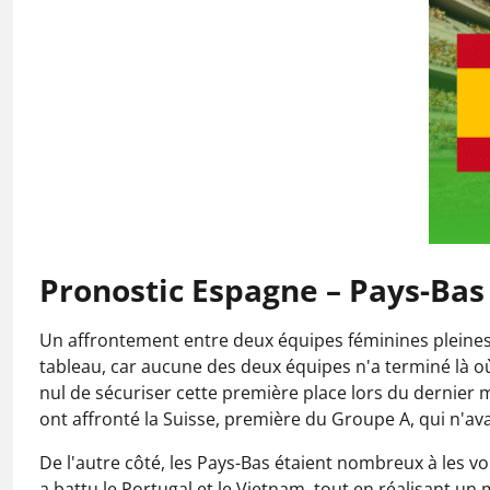
Pronostic Espagne – Pays-Bas
Un affrontement entre deux équipes féminines pleines
tableau, car aucune des deux équipes n'a terminé là o
nul de sécuriser cette première place lors du dernier m
ont affronté la Suisse, première du Groupe A, qui n'ava
De l'autre côté, les Pays-Bas étaient nombreux à les v
a battu le Portugal et le Vietnam, tout en réalisant un 