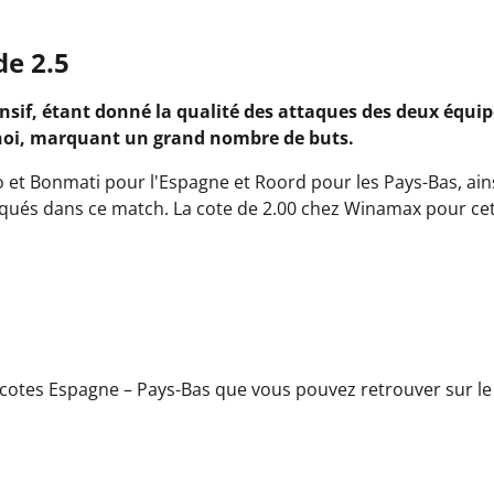
de 2.5
ensif, étant donné la qualité des attaques des deux équip
rnoi, marquant un grand nombre de buts.
t Bonmati pour l'Espagne et Roord pour les Pays-Bas, ainsi 
marqués dans ce match. La cote de 2.00 chez Winamax pour cet
 cotes Espagne – Pays-Bas que vous pouvez retrouver sur le