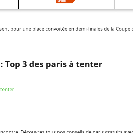
roisent pour une place convoitée en demi-finales de la Cou
: Top 3 des paris à tenter
 tenter
encontre. Découvrez tous nos conseils de paris gratuits ave