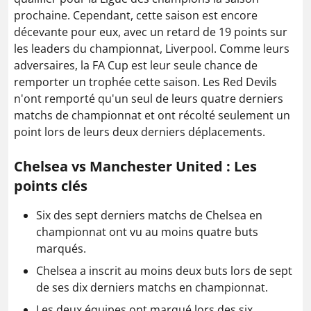
prochaine. Cependant, cette saison est encore
décevante pour eux, avec un retard de 19 points sur
les leaders du championnat, Liverpool. Comme leurs
adversaires, la FA Cup est leur seule chance de
remporter un trophée cette saison. Les Red Devils
n'ont remporté qu'un seul de leurs quatre derniers
matchs de championnat et ont récolté seulement un
point lors de leurs deux derniers déplacements.
Chelsea vs Manchester United : Les
points clés
Six des sept derniers matchs de Chelsea en
championnat ont vu au moins quatre buts
marqués.
Chelsea a inscrit au moins deux buts lors de sept
de ses dix derniers matchs en championnat.
Les deux équipes ont marqué lors des six