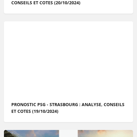
CONSEILS ET COTES (20/10/2024)
PRONOSTIC PSG - STRASBOURG : ANALYSE, CONSEILS
ET COTES (19/10/2024)