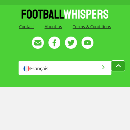
Contact
-
About us
-
Terms & Conditions
Français
English
English US
Русский