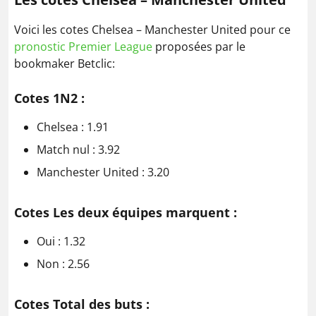
Voici les cotes Chelsea – Manchester United pour ce
pronostic Premier League
proposées par le
bookmaker Betclic:
Cotes 1N2 :
Chelsea : 1.91
Match nul : 3.92
Manchester United : 3.20
Cotes Les deux équipes marquent :
Oui : 1.32
Non : 2.56
Cotes Total des buts :