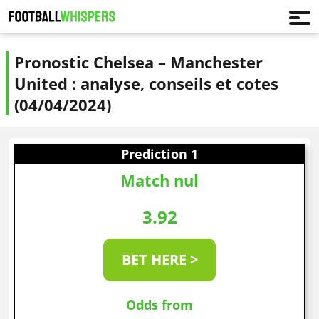
Pronostic Chelsea – Manchester
United : analyse, conseils et cotes
(04/04/2024)
Prediction 1
Match nul
3.92
BET HERE >
Odds from