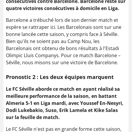
consécutives contre Barcelone. Barcelone reste sur
quatre victoires consécutives à domicile en Liga.
Barcelone a trébuché lors de son dernier match et
espère se rattraper ici. Les Barcelonais sont sur une
bonne lancée cette saison, y compris face à Séville.
Bien qu'ils ne soient pas au Camp Nou, les
Barcelonais ont obtenu de bons résultats à l'Estadi
Olimpic Lluis Companys. Pour ce match Barcelone –
Séville, nous misons sur une victoire de Barcelone.
Pronostic 2 : Les deux équipes marquent
Le FC Séville aborde ce match en ayant réalisé sa
meilleure performance de la saison, en battant
Almeria 5-1 en Liga mardi, avec Youssef En-Nesyri,
Dodi Lukebakio, Suso, Erik Lamela et Kike Salas
sur la feuille de match.
Le FC Séville n'est pas en grande forme cette saison,