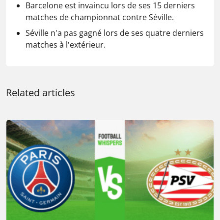
Barcelone est invaincu lors de ses 15 derniers
matches de championnat contre Séville.
Séville n'a pas gagné lors de ses quatre derniers
matches à l'extérieur.
Related articles