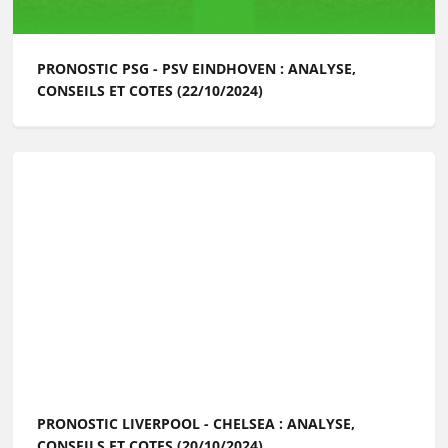
PRONOSTIC PSG - PSV EINDHOVEN : ANALYSE,
CONSEILS ET COTES (22/10/2024)
PRONOSTIC LIVERPOOL - CHELSEA : ANALYSE,
CONSEILS ET COTES (20/10/2024)