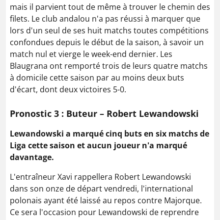
mais il parvient tout de même à trouver le chemin des
filets. Le club andalou n'a pas réussi à marquer que
lors d'un seul de ses huit matchs toutes compétitions
confondues depuis le début de la saison, à savoir un
match nul et vierge le week-end dernier. Les
Blaugrana ont remporté trois de leurs quatre matchs
à domicile cette saison par au moins deux buts
d'écart, dont deux victoires 5-0.
Pronostic 3 : Buteur – Robert Lewandowski
Lewandowski a marqué cinq buts en six matchs de
Liga cette saison et aucun joueur n'a marqué
davantage.
L'entraîneur Xavi rappellera Robert Lewandowski
dans son onze de départ vendredi, l'international
polonais ayant été laissé au repos contre Majorque.
Ce sera l'occasion pour Lewandowski de reprendre