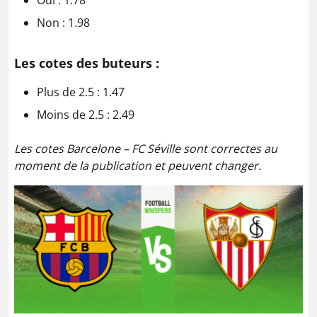
Oui : 1.78
Non : 1.98
Les cotes des buteurs :
Plus de 2.5 : 1.47
Moins de 2.5 : 2.49
Les cotes Barcelone – FC Séville sont correctes au
moment de la publication et peuvent changer.