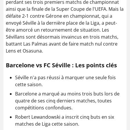
perdant ses trois premiers matchs de championnat
ainsi que la finale de la Super Coupe de l'UEFA. Mais la
défaite 2-1 contre Gérone en championnat, qui a
envoyé Séville à la dernière place de la Liga, a peut-
être amorcé un retournement de situation. Les
Sévillans sont désormais invaincus en trois matchs,
battant Las Palmas avant de faire match nul contre
Lens et Osasuna.
Barcelone vs FC Séville : Les points clés
Séville n'a pas réussi à marquer une seule fois
cette saison.
Barcelone a marqué au moins trois buts lors de
quatre de ses cinq derniers matches, toutes
compétitions confondues.
Robert Lewandowski a inscrit cinq buts en six
matches de Liga cette saison.