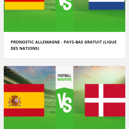
PRONOSTIC ALLEMAGNE - PAYS-BAS GRATUIT (LIGUE
DES NATIONS)