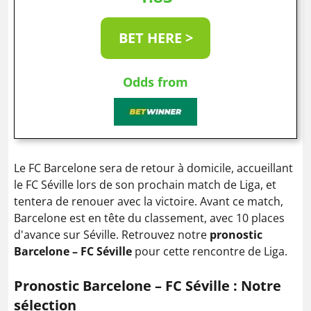
BET HERE >
Odds from
Le FC Barcelone sera de retour à domicile, accueillant
le FC Séville lors de son prochain match de Liga, et
tentera de renouer avec la victoire. Avant ce match,
Barcelone est en tête du classement, avec 10 places
d'avance sur Séville. Retrouvez notre
pronostic
Barcelone – FC Séville
pour cette rencontre de Liga.
Pronostic Barcelone – FC Séville : Notre
sélection