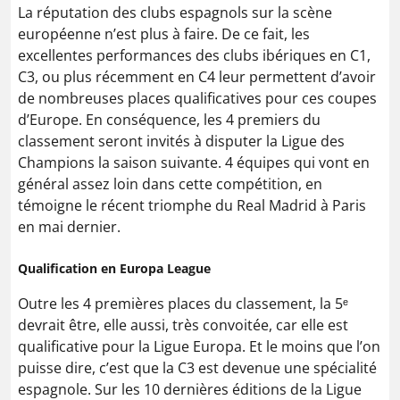
La réputation des clubs espagnols sur la scène
européenne n’est plus à faire. De ce fait, les
excellentes performances des clubs ibériques en C1,
C3, ou plus récemment en C4 leur permettent d’avoir
de nombreuses places qualificatives pour ces coupes
d’Europe. En conséquence, les 4 premiers du
classement seront invités à disputer la Ligue des
Champions la saison suivante. 4 équipes qui vont en
général assez loin dans cette compétition, en
témoigne le récent triomphe du Real Madrid à Paris
en mai dernier.
Qualification en Europa League
Outre les 4 premières places du classement, la 5ᵉ
devrait être, elle aussi, très convoitée, car elle est
qualificative pour la Ligue Europa. Et le moins que l’on
puisse dire, c’est que la C3 est devenue une spécialité
espagnole. Sur les 10 dernières éditions de la Ligue