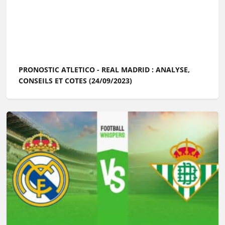
PRONOSTIC ATLETICO - REAL MADRID : ANALYSE,
CONSEILS ET COTES (24/09/2023)