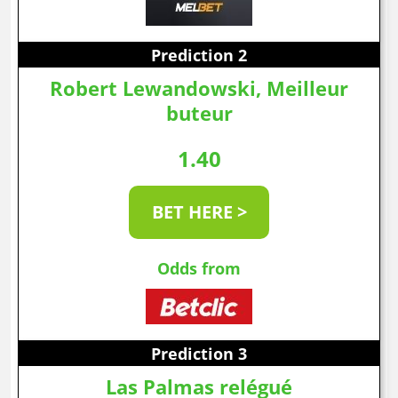
Prediction 2
Robert Lewandowski, Meilleur
buteur
1.40
BET HERE >
Odds from
Prediction 3
Las Palmas relégué