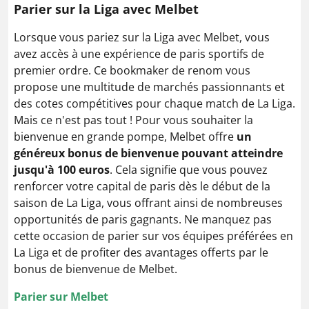
Parier sur la Liga avec Melbet
Lorsque vous pariez sur la Liga avec Melbet, vous
avez accès à une expérience de paris sportifs de
premier ordre. Ce bookmaker de renom vous
propose une multitude de marchés passionnants et
des cotes compétitives pour chaque match de La Liga.
Mais ce n'est pas tout ! Pour vous souhaiter la
bienvenue en grande pompe, Melbet offre
un
généreux bonus de bienvenue pouvant atteindre
jusqu'à 100 euros
. Cela signifie que vous pouvez
renforcer votre capital de paris dès le début de la
saison de La Liga, vous offrant ainsi de nombreuses
opportunités de paris gagnants. Ne manquez pas
cette occasion de parier sur vos équipes préférées en
La Liga et de profiter des avantages offerts par le
bonus de bienvenue de Melbet.
Parier sur Melbet