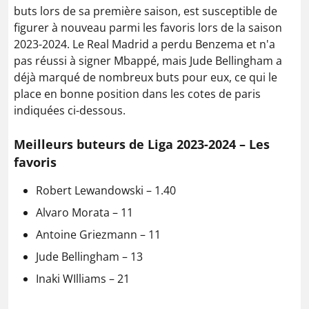
buts lors de sa première saison, est susceptible de
figurer à nouveau parmi les favoris lors de la saison
2023-2024. Le Real Madrid a perdu Benzema et n'a
pas réussi à signer Mbappé, mais Jude Bellingham a
déjà marqué de nombreux buts pour eux, ce qui le
place en bonne position dans les cotes de paris
indiquées ci-dessous.
Meilleurs buteurs de Liga 2023-2024 – Les
favoris
Robert Lewandowski – 1.40
Alvaro Morata – 11
Antoine Griezmann – 11
Jude Bellingham – 13
Inaki WIlliams – 21