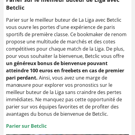
Betclic
Parier sur le meilleur buteur de La Liga avec Betclic
vous ouvre les portes d'une expérience de paris
sportifs de première classe. Ce bookmaker de renom
propose une multitude de marchés et des cotes
compétitives pour chaque match de la Liga. De plus,
pour vous souhaiter la bienvenue, Betclic vous offre
un généreux bonus de bienvenue pouvant
atteindre 100 euros en freebets en cas de premier
pari perdant.
Ainsi, vous avez une marge de
manœuvre pour explorer vos pronostics sur le
meilleur buteur de la Liga sans craindre des pertes
immédiates. Ne manquez pas cette opportunité de
parier sur vos équipes favorites et de profiter des
avantages du bonus de bienvenue de Betclic.
Parier sur Betclic