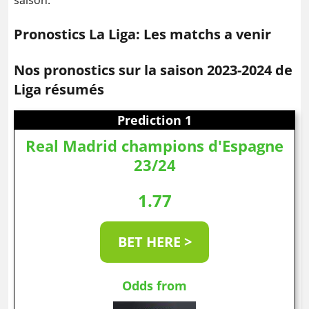
saison.
Pronostics La Liga: Les matchs a venir
Nos pronostics sur la saison 2023-2024 de
Liga résumés
Prediction 1
Real Madrid champions d'Espagne
23/24
1.77
BET HERE >
Odds from