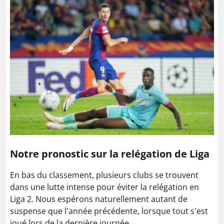
Notre pronostic sur la relégation de Liga
En bas du classement, plusieurs clubs se trouvent
dans une lutte intense pour éviter la relégation en
Liga 2. Nous espérons naturellement autant de
suspense que l'année précédente, lorsque tout s'est
joué lors de la dernière journée.