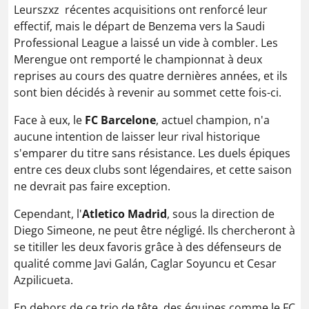
Leurszxz récentes acquisitions ont renforcé leur
effectif, mais le départ de Benzema vers la Saudi
Professional League a laissé un vide à combler. Les
Merengue ont remporté le championnat à deux
reprises au cours des quatre dernières années, et ils
sont bien décidés à revenir au sommet cette fois-ci.
Face à eux, le
FC Barcelone
, actuel champion, n'a
aucune intention de laisser leur rival historique
s'emparer du titre sans résistance. Les duels épiques
entre ces deux clubs sont légendaires, et cette saison
ne devrait pas faire exception.
Cependant, l'
Atletico Madrid
, sous la direction de
Diego Simeone, ne peut être négligé. Ils chercheront à
se titiller les deux favoris grâce à des défenseurs de
qualité comme Javi Galán, Caglar Soyuncu et Cesar
Azpilicueta.
En dehors de ce trio de tête, des équipes comme le FC