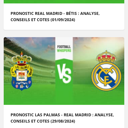
PRONOSTIC REAL MADRID - BÉTIS : ANALYSE,
CONSEILS ET COTES (01/09/2024)
PRONOSTIC LAS PALMAS - REAL MADRID : ANALYSE,
CONSEILS ET COTES (29/08/2024)