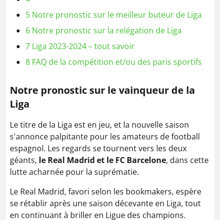
5
Notre pronostic sur le meilleur buteur de Liga
6
Notre pronostic sur la relégation de Liga
7
Liga 2023-2024 – tout savoir
8
FAQ de la compétition et/ou des paris sportifs
Notre pronostic sur le vainqueur de la
Liga
Le titre de la Liga est en jeu, et la nouvelle saison
s'annonce palpitante pour les amateurs de football
espagnol. Les regards se tournent vers les deux
géants,
le Real Madrid et le FC Barcelone
, dans cette
lutte acharnée pour la suprématie.
Le Real Madrid, favori selon les bookmakers, espère
se rétablir après une saison décevante en Liga, tout
en continuant à briller en Ligue des champions.