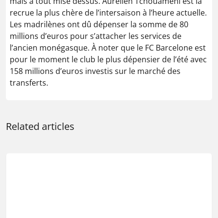
mais a tout misé dessus. Aurélien Tchouaméni est la
recrue la plus chère de l’intersaison à l’heure actuelle.
Les madrilènes ont dû dépenser la somme de 80
millions d’euros pour s’attacher les services de
l’ancien monégasque. À noter que le FC Barcelone est
pour le moment le club le plus dépensier de l’été avec
158 millions d’euros investis sur le marché des
transferts.
Related articles