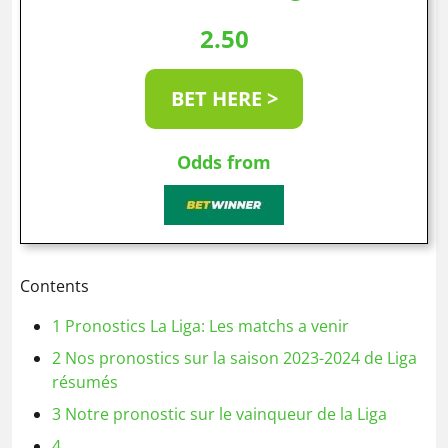
2.50
BET HERE >
Odds from
Contents
1
Pronostics La Liga: Les matchs a venir
2
Nos pronostics sur la saison 2023-2024 de Liga
résumés
3
Notre pronostic sur le vainqueur de la Liga
4