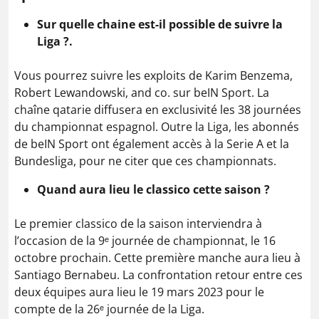
Sur quelle chaine est-il possible de suivre la
Liga ?.
Vous pourrez suivre les exploits de Karim Benzema,
Robert Lewandowski, and co. sur beIN Sport. La
chaîne qatarie diffusera en exclusivité les 38 journées
du championnat espagnol. Outre la Liga, les abonnés
de beIN Sport ont également accès à la Serie A et la
Bundesliga, pour ne citer que ces championnats.
Quand aura lieu le classico cette saison ?
Le premier classico de la saison interviendra à
l’occasion de la 9ᵉ journée de championnat, le 16
octobre prochain. Cette première manche aura lieu à
Santiago Bernabeu. La confrontation retour entre ces
deux équipes aura lieu le 19 mars 2023 pour le
compte de la 26ᵉ journée de la Liga.