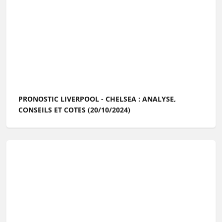
PRONOSTIC LIVERPOOL - CHELSEA : ANALYSE,
CONSEILS ET COTES (20/10/2024)