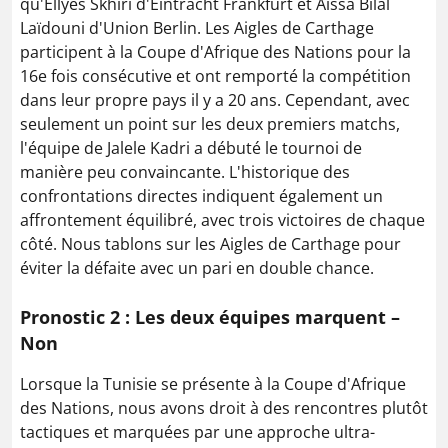
qu'Ellyes Skhiri d'Eintracht Frankfurt et Aïssa Bilal
Laïdouni d'Union Berlin. Les Aigles de Carthage
participent à la Coupe d'Afrique des Nations pour la
16e fois consécutive et ont remporté la compétition
dans leur propre pays il y a 20 ans. Cependant, avec
seulement un point sur les deux premiers matchs,
l'équipe de Jalele Kadri a débuté le tournoi de
manière peu convaincante. L'historique des
confrontations directes indiquent également un
affrontement équilibré, avec trois victoires de chaque
côté. Nous tablons sur les Aigles de Carthage pour
éviter la défaite avec un pari en double chance.
Pronostic 2 : Les deux équipes marquent –
Non
Lorsque la Tunisie se présente à la Coupe d'Afrique
des Nations, nous avons droit à des rencontres plutôt
tactiques et marquées par une approche ultra-