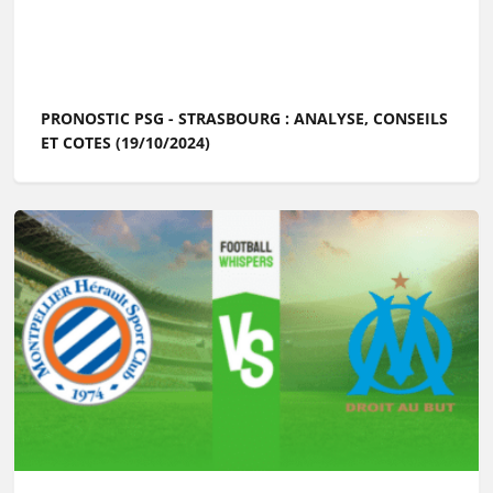
PRONOSTIC PSG - STRASBOURG : ANALYSE, CONSEILS
ET COTES (19/10/2024)