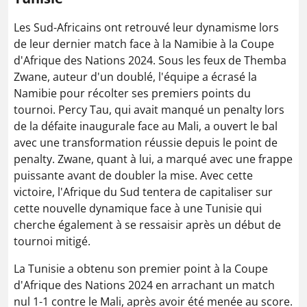
Les Sud-Africains ont retrouvé leur dynamisme lors
de leur dernier match face à la Namibie à la Coupe
d'Afrique des Nations 2024. Sous les feux de Themba
Zwane, auteur d'un doublé, l'équipe a écrasé la
Namibie pour récolter ses premiers points du
tournoi. Percy Tau, qui avait manqué un penalty lors
de la défaite inaugurale face au Mali, a ouvert le bal
avec une transformation réussie depuis le point de
penalty. Zwane, quant à lui, a marqué avec une frappe
puissante avant de doubler la mise. Avec cette
victoire, l'Afrique du Sud tentera de capitaliser sur
cette nouvelle dynamique face à une Tunisie qui
cherche également à se ressaisir après un début de
tournoi mitigé.
La Tunisie a obtenu son premier point à la Coupe
d'Afrique des Nations 2024 en arrachant un match
nul 1-1 contre le Mali, après avoir été menée au score.