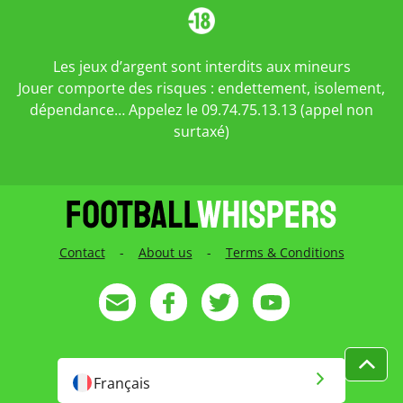
Les jeux d’argent sont interdits aux mineurs
Jouer comporte des risques : endettement, isolement,
dépendance… Appelez le 09.74.75.13.13 (appel non
surtaxé)
Contact
-
About us
-
Terms & Conditions
Français