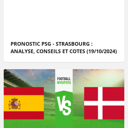
PRONOSTIC PSG - STRASBOURG :
ANALYSE, CONSEILS ET COTES (19/10/2024)