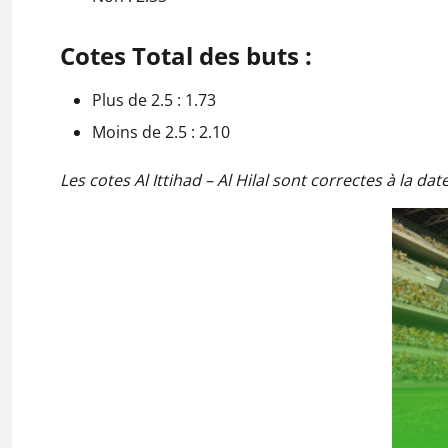
Cotes Total des buts :
Plus de 2.5 : 1.73
Moins de 2.5 : 2.10
Les cotes Al Ittihad – Al Hilal sont correctes à la d