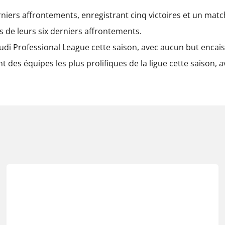
erniers affrontements, enregistrant cinq victoires et un matc
rs de leurs six derniers affrontements.
audi Professional League cette saison, avec aucun but encais
t des équipes les plus prolifiques de la ligue cette saison, 