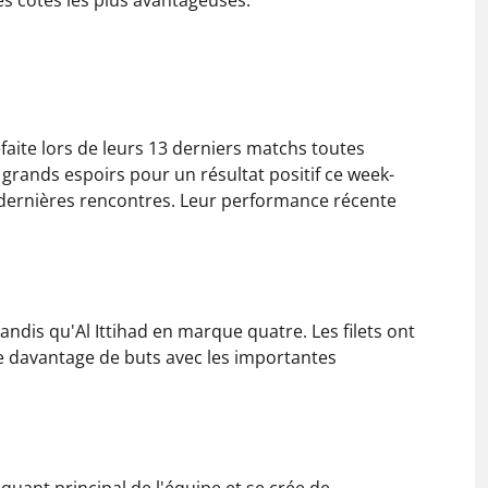
s cotes les plus avantageuses.
faite lors de leurs 13 derniers matchs toutes
grands espoirs pour un résultat positif ce week-
it dernières rencontres. Leur performance récente
ndis qu'Al Ittihad en marque quatre. Les filets ont
de davantage de buts avec les importantes