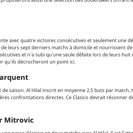
proposerons aussi une sélection des bookmakers offrant le
nte avec quatre victoires consécutives et seulement une dé
de leurs sept derniers matchs à domicile et nourrissent de 
nsécutives et n'a subi qu'une seule défaite lors de leurs hu
r qu'ils décrocheront un point ici.
marquent
e saison. Al Hilal inscrit en moyenne 2,5 buts par match, ta
ières confrontations directes. Ce Clasico devrait résonner 
r Mitrovic