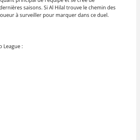
aquant principal de l'équipe et se crée de
rnières saisons. Si Al Hilal trouve le chemin des
e joueur à surveiller pour marquer dans ce duel.
ro League :