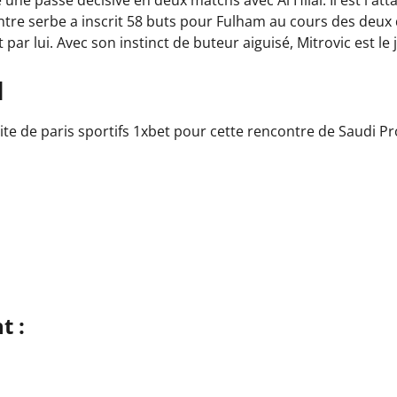
une passe décisive en deux matchs avec Al Hilal. Il est l'att
e serbe a inscrit 58 buts pour Fulham au cours des deux de
 par lui. Avec son instinct de buteur aiguisé, Mitrovic est l
l
e site de paris sportifs 1xbet pour cette rencontre de Saudi P
t :