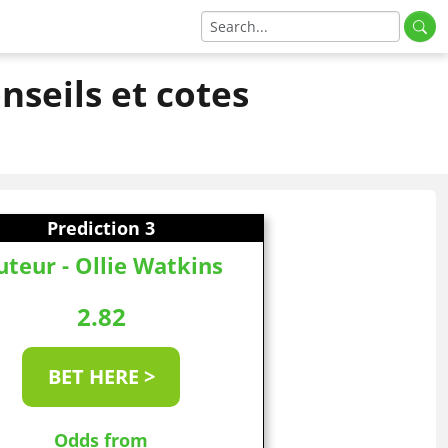
nseils et cotes
Prediction 3
uteur - Ollie Watkins
2.82
BET HERE >
Odds from