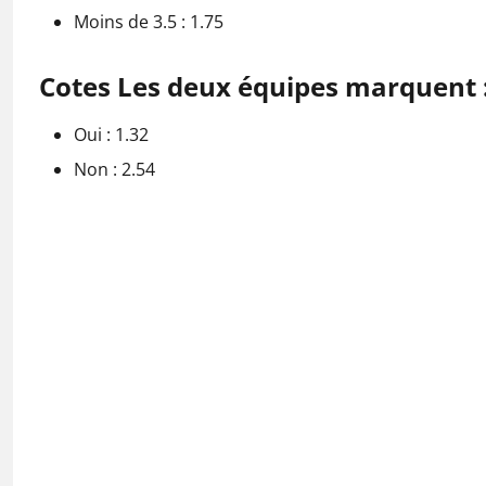
Moins de 3.5 : 1.75
Cotes Les deux équipes marquent 
Oui : 1.32
Non : 2.54