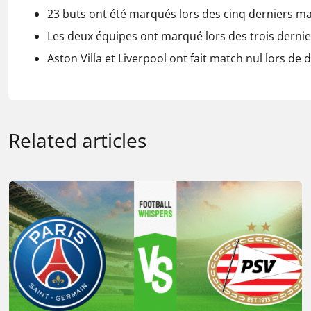
23 buts ont été marqués lors des cinq derniers mat
Les deux équipes ont marqué lors des trois dernie
Aston Villa et Liverpool ont fait match nul lors de
Related articles