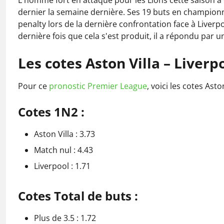
L'homme fort en attaque pour les Lions cette saison a é
dernier la semaine dernière. Ses 19 buts en championna
penalty lors de la dernière confrontation face à Liver
dernière fois que cela s'est produit, il a répondu par 
Les cotes Aston Villa – Liverp
Pour ce
pronostic Premier League
, voici les cotes Ast
Cotes 1N2 :
Aston Villa : 3.73
Match nul : 4.43
Liverpool : 1.71
Cotes Total de buts :
Plus de 3.5 : 1.72