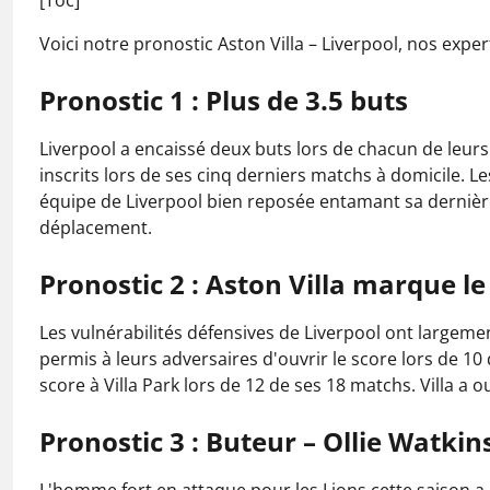
[Toc]
Voici notre pronostic Aston Villa – Liverpool, nos exper
Pronostic 1 : Plus de 3.5 buts
Liverpool a encaissé deux buts lors de chacun de leurs
inscrits lors de ses cinq derniers matchs à domicile. 
équipe de Liverpool bien reposée entamant sa dernière 
déplacement.
Pronostic 2 : Aston Villa marque le
Les vulnérabilités défensives de Liverpool ont largeme
permis à leurs adversaires d'ouvrir le score lors de 10
score à Villa Park lors de 12 de ses 18 matchs. Villa a
Pronostic 3 : Buteur – Ollie Watkin