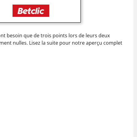
ont besoin que de trois points lors de leurs deux
ment nulles. Lisez la suite pour notre aperçu complet