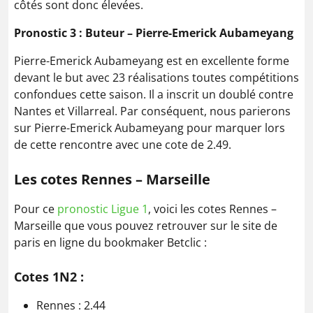
côtés sont donc élevées.
Pronostic 3 : Buteur – Pierre-Emerick Aubameyang
Pierre-Emerick Aubameyang est en excellente forme
devant le but avec 23 réalisations toutes compétitions
confondues cette saison. Il a inscrit un doublé contre
Nantes et Villarreal. Par conséquent, nous parierons
sur Pierre-Emerick Aubameyang pour marquer lors
de cette rencontre avec une cote de 2.49.
Les cotes Rennes – Marseille
Pour ce
pronostic Ligue 1
, voici les cotes Rennes –
Marseille que vous pouvez retrouver sur le site de
paris en ligne du bookmaker Betclic :
Cotes 1N2 :
Rennes : 2.44