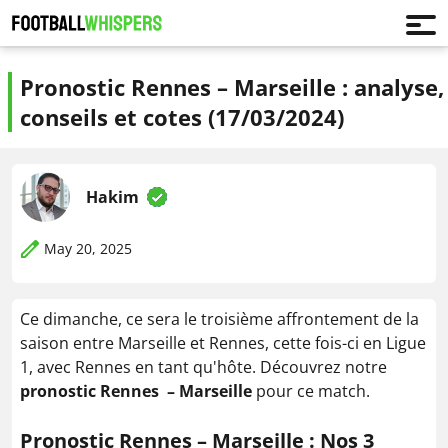
Pronostic Rennes – Marseille : analyse,
conseils et cotes (17/03/2024)
Hakim
May 20, 2025
Ce dimanche, ce sera le troisième affrontement de la
saison entre Marseille et Rennes, cette fois-ci en Ligue
1, avec Rennes en tant qu'hôte. Découvrez notre
pronostic Rennes – Marseille
pour ce match.
Pronostic Rennes – Marseille : Nos 3