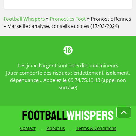
Football Whispers
»
Pronostics Foot
»
Pronostic Rennes
– Marseille : analyse, conseils et cotes (17/03/2024)
Les jeux d’argent sont interdits aux mineurs
Jouer comporte des risques : endettement, isolement,
dépendance… Appelez le 09.74.75.13.13 (appel non
surtaxé)
Contact
-
About us
-
Terms & Conditions