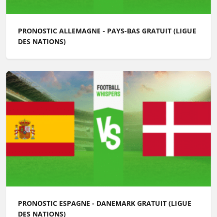
PRONOSTIC ALLEMAGNE - PAYS-BAS GRATUIT (LIGUE
DES NATIONS)
PRONOSTIC ESPAGNE - DANEMARK GRATUIT (LIGUE
DES NATIONS)