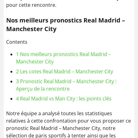
pour cette rencontre.
Nos meilleurs pronostics Real Madrid –
Manchester City
Contents
1
Nos meilleurs pronostics Real Madrid –
Manchester City
2
Les cotes Real Madrid – Manchester City
3
Pronostic Real Madrid – Manchester City :
Aperçu de la rencontre
4
Real Madrid vs Man City : les points clés
Notre équipe a analysé toutes les statistiques
relatives à cette confrontation pour vous proposer ce
pronostic Real Madrid – Manchester City, notre
sélection de paris sportifs à tenter ainsi que les