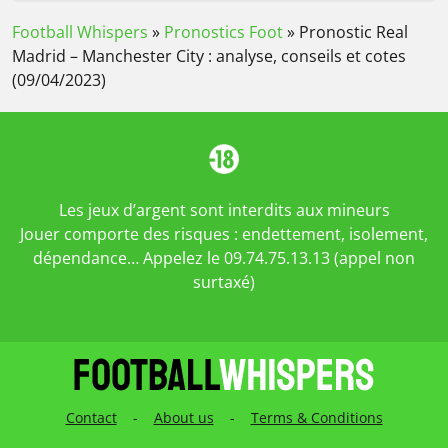
Football Whispers
»
Pronostics Foot
»
Pronostic Real
Madrid – Manchester City : analyse, conseils et cotes
(09/04/2023)
Les jeux d’argent sont interdits aux mineurs
Jouer comporte des risques : endettement, isolement,
dépendance… Appelez le 09.74.75.13.13 (appel non
surtaxé)
Contact
-
About us
-
Terms & Conditions