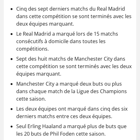
Cinq des sept derniers matchs du Real Madrid
dans cette compétition se sont terminés avec les
deux équipes marquant.
Le Real Madrid a marqué lors de 15 matchs
consécutifs à domicile dans toutes les
compétitions.
Sept des huit matchs de Manchester City dans
cette compétition se sont terminés avec les deux
équipes marquant.
Manchester City a marqué deux buts ou plus
dans chaque match de la Ligue des Champions
cette saison.
Les deux équipes ont marqué dans cinq des six
derniers matchs entre ces deux équipes.
Seul Erling Haaland a marqué plus de buts que
les 20 buts de Phil Foden cette saison.