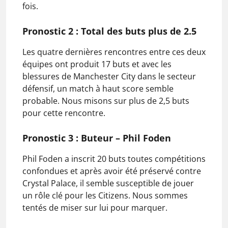
fois.
Pronostic 2 : Total des buts plus de 2.5
Les quatre dernières rencontres entre ces deux
équipes ont produit 17 buts et avec les
blessures de Manchester City dans le secteur
défensif, un match à haut score semble
probable. Nous misons sur plus de 2,5 buts
pour cette rencontre.
Pronostic 3 : Buteur – Phil Foden
Phil Foden a inscrit 20 buts toutes compétitions
confondues et après avoir été préservé contre
Crystal Palace, il semble susceptible de jouer
un rôle clé pour les Citizens. Nous sommes
tentés de miser sur lui pour marquer.