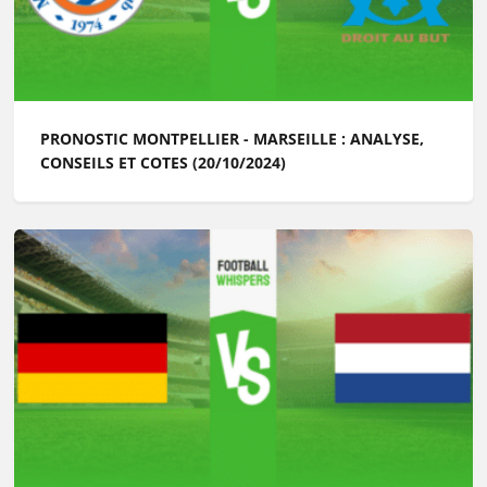
PRONOSTIC MONTPELLIER - MARSEILLE : ANALYSE,
CONSEILS ET COTES (20/10/2024)