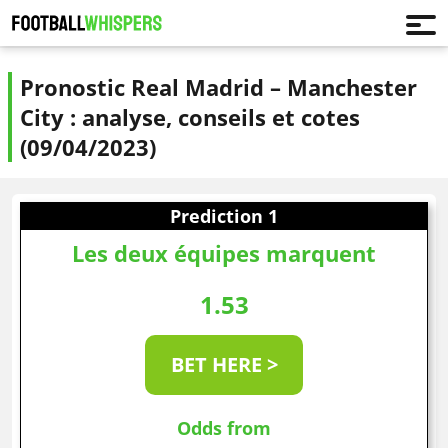
Pronostic Real Madrid – Manchester
City : analyse, conseils et cotes
(09/04/2023)
Prediction 1
Les deux équipes marquent
1.53
BET HERE >
Odds from