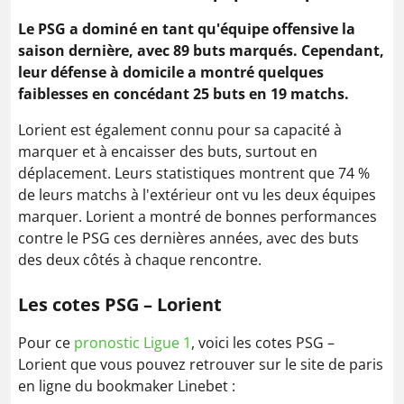
Le PSG a dominé en tant qu'équipe offensive la
saison dernière, avec 89 buts marqués. Cependant,
leur défense à domicile a montré quelques
faiblesses en concédant 25 buts en 19 matchs.
Lorient est également connu pour sa capacité à
marquer et à encaisser des buts, surtout en
déplacement. Leurs statistiques montrent que 74 %
de leurs matchs à l'extérieur ont vu les deux équipes
marquer. Lorient a montré de bonnes performances
contre le PSG ces dernières années, avec des buts
des deux côtés à chaque rencontre.
Les cotes PSG – Lorient
Pour ce
pronostic Ligue 1
, voici les cotes PSG –
Lorient que vous pouvez retrouver sur le site de paris
en ligne du bookmaker Linebet :