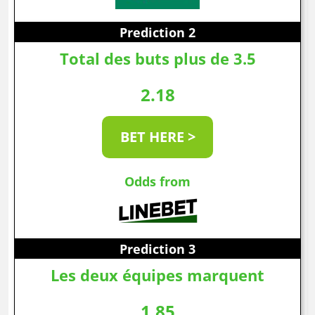
Prediction 2
Total des buts plus de 3.5
2.18
BET HERE >
Odds from
Prediction 3
Les deux équipes marquent
1.85