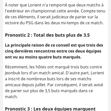
À noter que Lorient n'a remporté que deux matchs à
l'extérieur en championnat cette année. Compte tenu
de ces éléments, il serait judicieux de parier sur la
victoire du PSG dans les deux mi-temps de ce match.
Pronostic 2 : Total des buts plus de 3.5
La principale raison de ce conseil est que trois des
cinq dernières rencontres entre ces deux équipes
ont vu au moins quatre buts marqués.
Récemment, les hôtes ont marqué trois buts contre
Jeonbuk lors d'un match amical. D'autre part, Lorient
a inscrit de nombreux buts lors de ses matchs
amicaux depuis juillet. Par conséquent, il serait avisé
de parier sur plus de 3,5 buts marqués dans ce
match.
Pronostic 3 : Les deux équipes marquent