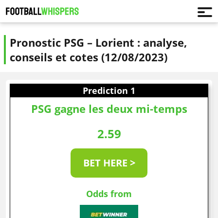
Pronostic PSG – Lorient : analyse,
conseils et cotes (12/08/2023)
Prediction 1
PSG gagne les deux mi-temps
2.59
BET HERE >
Odds from