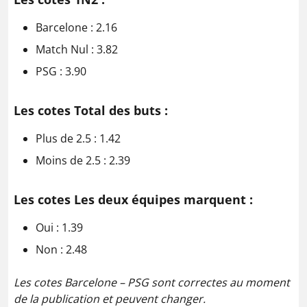
Barcelone : 2.16
Match Nul : 3.82
PSG : 3.90
Les cotes Total des buts :
Plus de 2.5 : 1.42
Moins de 2.5 : 2.39
Les cotes Les deux équipes marquent :
Oui : 1.39
Non : 2.48
Les cotes Barcelone – PSG sont correctes au moment
de la publication et peuvent changer.