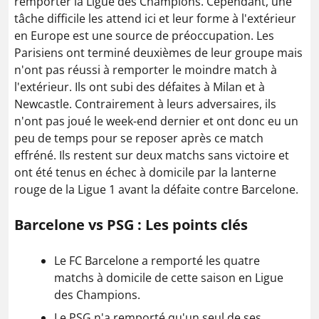
remporter la Ligue des Champions. Cependant, une
tâche difficile les attend ici et leur forme à l'extérieur
en Europe est une source de préoccupation. Les
Parisiens ont terminé deuxièmes de leur groupe mais
n'ont pas réussi à remporter le moindre match à
l'extérieur. Ils ont subi des défaites à Milan et à
Newcastle. Contrairement à leurs adversaires, ils
n'ont pas joué le week-end dernier et ont donc eu un
peu de temps pour se reposer après ce match
effréné. Ils restent sur deux matchs sans victoire et
ont été tenus en échec à domicile par la lanterne
rouge de la Ligue 1 avant la défaite contre Barcelone.
Barcelone vs PSG : Les points clés
Le FC Barcelone a remporté les quatre
matchs à domicile de cette saison en Ligue
des Champions.
Le PSG n'a remporté qu'un seul de ses