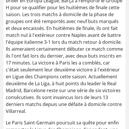
briller en Europa League, Barça a remporté le Groupe
H pour se qualifier pour les huitièmes de finale cette
saison. Les trois matchs à domicile de la phase de
groupes ont été remportés avec neuf buts marqués
et deux encaissés. En huitièmes de finale, ils ont fait
match nul à l'extérieur contre Naples avant de battre
l'équipe italienne 3-1 lors du match retour à domicile.
Ils aimeraient certainement débuter ce match comme
ils l'ont fait lors du dernier, avec deux buts inscrits en
17 minutes. La victoire à Paris les a comblés, car
c'était seulement leur deuxième victoire à l'extérieur
en Ligue des Champions cette saison. Actuellement
deuxième de La Liga, à huit points du leader le Real
Madrid, Barcelone reste sur une série de six victoires
consécutives. Ils sont invaincus lors de leurs 13
derniers matchs depuis une défaite à domicile contre
Villarreal.
Le Paris Saint-Germain poursuit sa quête pour enfin