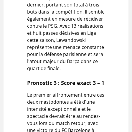
dernier, portant son total à trois
buts dans la compétition. Il semble
également en mesure de récidiver
contre le PSG. Avec 13 réalisations
et huit passes décisives en Liga
cette saison, Lewandowski
représente une menace constante
pour la défense parisienne et sera
l'atout majeur du Barça dans ce
quart de finale.
Pronostic 3 : Score exact 3 – 1
Le premier affrontement entre ces
deux mastodontes a été d'une
intensité exceptionnelle et le
spectacle devrait être au rendez-
vous lors du match retour, avec
une victoire du FC Barcelone à