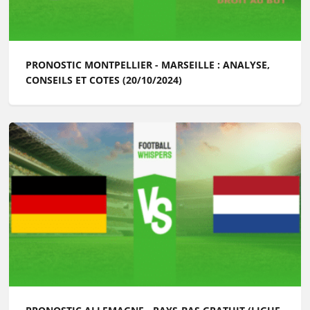
PRONOSTIC MONTPELLIER - MARSEILLE : ANALYSE,
CONSEILS ET COTES (20/10/2024)