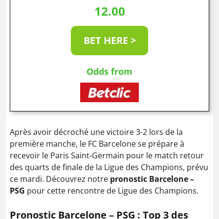
12.00
BET HERE >
Odds from
Après avoir décroché une victoire 3-2 lors de la
première manche, le FC Barcelone se prépare à
recevoir le Paris Saint-Germain pour le match retour
des quarts de finale de la Ligue des Champions, prévu
ce mardi. Découvrez notre
pronostic Barcelone –
PSG
pour cette rencontre de Ligue des Champions.
Pronostic Barcelone – PSG : Top 3 des