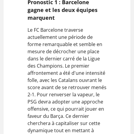
Pronostic 1 : Barcelone
gagne et les deux équipes
marquent
Le FC Barcelone traverse
actuellement une période de
forme remarquable et semble en
mesure de décrocher une place
dans le dernier carré de la Ligue
des Champions. Le premier
affrontement a été d'une intensité
folle, avec les Catalans ouvrant le
score avant de se retrouver menés
2-1. Pour renverser la vapeur, le
PSG devra adopter une approche
offensive, ce qui pourrait jouer en
faveur du Barça. Ce dernier
cherchera à capitaliser sur cette
dynamique tout en mettant à