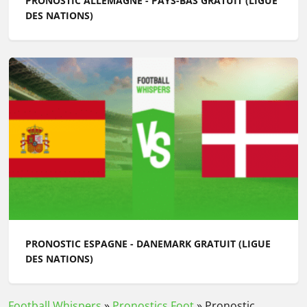
PRONOSTIC ALLEMAGNE - PAYS-BAS GRATUIT (LIGUE
DES NATIONS)
PRONOSTIC ESPAGNE - DANEMARK GRATUIT (LIGUE
DES NATIONS)
Football Whispers
»
Pronostics Foot
»
Pronostic