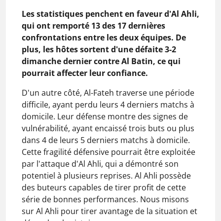
Les statistiques penchent en faveur d'Al Ahli,
qui ont remporté 13 des 17 dernières
confrontations entre les deux équipes. De
plus, les hôtes sortent d'une défaite 3-2
dimanche dernier contre Al Batin, ce qui
pourrait affecter leur confiance.
D'un autre côté, Al-Fateh traverse une période
difficile, ayant perdu leurs 4 derniers matchs à
domicile. Leur défense montre des signes de
vulnérabilité, ayant encaissé trois buts ou plus
dans 4 de leurs 5 derniers matchs à domicile.
Cette fragilité défensive pourrait être exploitée
par l'attaque d'Al Ahli, qui a démontré son
potentiel à plusieurs reprises. Al Ahli possède
des buteurs capables de tirer profit de cette
série de bonnes performances. Nous misons
sur Al Ahli pour tirer avantage de la situation et