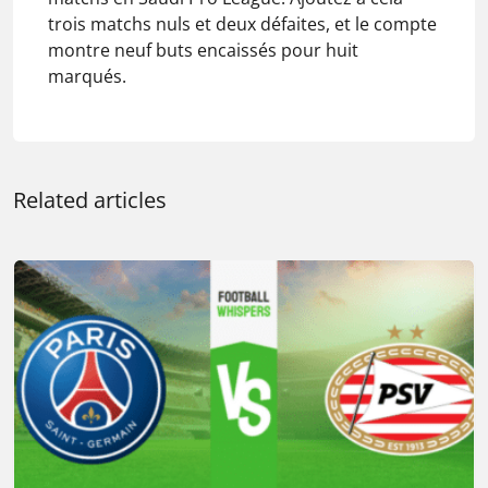
trois matchs nuls et deux défaites, et le compte
montre neuf buts encaissés pour huit
marqués.
Related articles