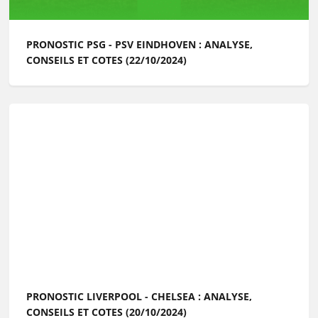
PRONOSTIC PSG - PSV EINDHOVEN : ANALYSE,
CONSEILS ET COTES (22/10/2024)
PRONOSTIC LIVERPOOL - CHELSEA : ANALYSE,
CONSEILS ET COTES (20/10/2024)