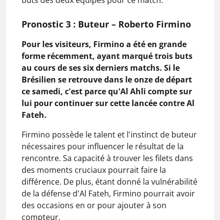
buts des deux équipes pour ce match.
Pronostic 3 : Buteur – Roberto Firmino
Pour les visiteurs, Firmino a été en grande
forme récemment, ayant marqué trois buts
au cours de ses six derniers matchs. Si le
Brésilien se retrouve dans le onze de départ
ce samedi, c'est parce qu'Al Ahli compte sur
lui pour continuer sur cette lancée contre Al
Fateh.
Firmino possède le talent et l'instinct de buteur
nécessaires pour influencer le résultat de la
rencontre. Sa capacité à trouver les filets dans
des moments cruciaux pourrait faire la
différence. De plus, étant donné la vulnérabilité
de la défense d'Al Fateh, Firmino pourrait avoir
des occasions en or pour ajouter à son
compteur.