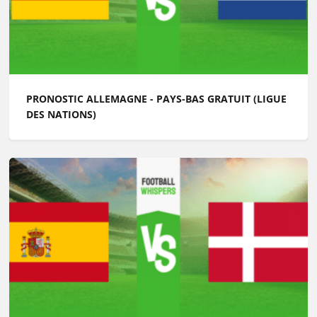
PRONOSTIC ALLEMAGNE - PAYS-BAS GRATUIT (LIGUE
DES NATIONS)