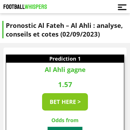
Pronostic Al Fateh – Al Ahli : analyse,
conseils et cotes (02/09/2023)
Prediction 1
Al Ahli gagne
1.57
BET HERE >
Odds from