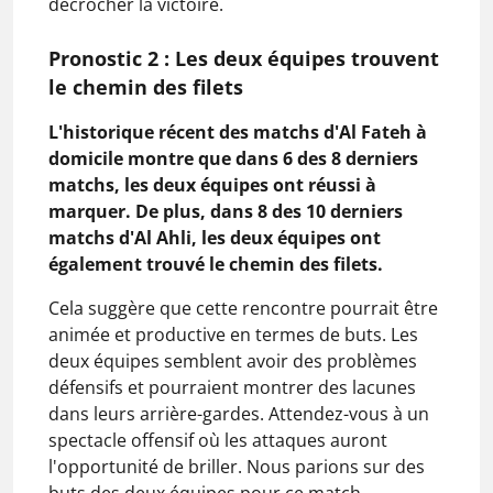
décrocher la victoire.
Pronostic 2 : Les deux équipes trouvent
le chemin des filets
L'historique récent des matchs d'Al Fateh à
domicile montre que dans 6 des 8 derniers
matchs, les deux équipes ont réussi à
marquer. De plus, dans 8 des 10 derniers
matchs d'Al Ahli, les deux équipes ont
également trouvé le chemin des filets.
Cela suggère que cette rencontre pourrait être
animée et productive en termes de buts. Les
deux équipes semblent avoir des problèmes
défensifs et pourraient montrer des lacunes
dans leurs arrière-gardes. Attendez-vous à un
spectacle offensif où les attaques auront
l'opportunité de briller. Nous parions sur des