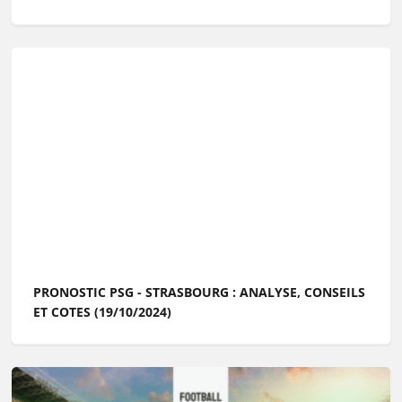
PRONOSTIC PSG - STRASBOURG : ANALYSE, CONSEILS
ET COTES (19/10/2024)