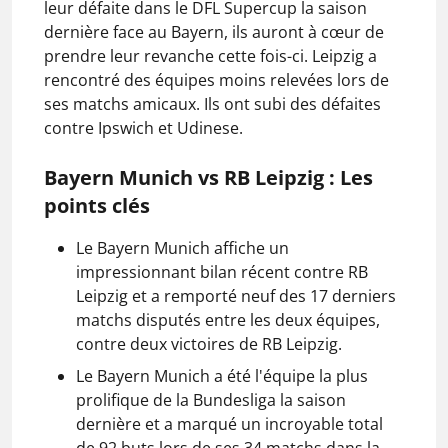
leur défaite dans le DFL Supercup la saison
dernière face au Bayern, ils auront à cœur de
prendre leur revanche cette fois-ci. Leipzig a
rencontré des équipes moins relevées lors de
ses matchs amicaux. Ils ont subi des défaites
contre Ipswich et Udinese.
Bayern Munich vs RB Leipzig : Les
points clés
Le Bayern Munich affiche un
impressionnant bilan récent contre RB
Leipzig et a remporté neuf des 17 derniers
matchs disputés entre les deux équipes,
contre deux victoires de RB Leipzig.
Le Bayern Munich a été l'équipe la plus
prolifique de la Bundesliga la saison
dernière et a marqué un incroyable total
de 92 buts lors de ses 34 matchs dans la