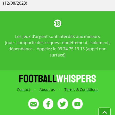
(12/08/2023)
Les jeux d’argent sont interdits aux mineurs
Jouer comporte des risques : endettement, isolement,
dépendance… Appelez le 09.74.75.13.13 (appel non
surtaxé)
Contact
-
About us
-
Terms & Conditions