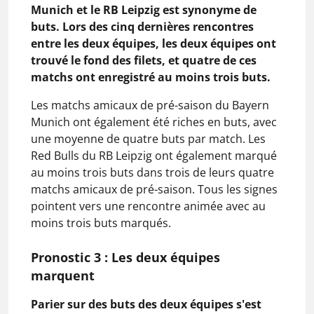
Munich et le RB Leipzig est synonyme de
buts. Lors des cinq dernières rencontres
entre les deux équipes, les deux équipes ont
trouvé le fond des filets, et quatre de ces
matchs ont enregistré au moins trois buts.
Les matchs amicaux de pré-saison du Bayern
Munich ont également été riches en buts, avec
une moyenne de quatre buts par match. Les
Red Bulls du RB Leipzig ont également marqué
au moins trois buts dans trois de leurs quatre
matchs amicaux de pré-saison. Tous les signes
pointent vers une rencontre animée avec au
moins trois buts marqués.
Pronostic 3 : Les deux équipes
marquent
Parier sur des buts des deux équipes s'est