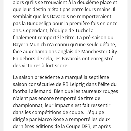
alors qu'ils se trouvaient à la deuxième place et
que leur destin n'était pas entre leurs mains. Il
semblait que les Bavarois ne remporteraient
pas la Bundesliga pour la première fois en onze
ans. Cependant, l'équipe de Tuchel a
finalement remporté le titre. La pré-saison du
Bayern Munich n'a connu qu'une seule défaite,
face aux champions anglais de Manchester City.
En dehors de cela, les Bavarois ont enregistré
des victoires à fort score.
La saison précédente a marqué la septième
saison consécutive de RB Leipzig dans l'élite du
football allemand. Bien que les taureaux rouges
n'aient pas encore remporté de titre de
championnat, leur impact s'est fait ressentir
dans les compétitions de coupe. L'équipe
dirigée par Marco Rose a remporté les deux
dernières éditions de la Coupe DFB, et après