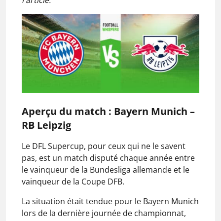
l'article.
Aperçu du match : Bayern Munich –
RB Leipzig
Le DFL Supercup, pour ceux qui ne le savent
pas, est un match disputé chaque année entre
le vainqueur de la Bundesliga allemande et le
vainqueur de la Coupe DFB.
La situation était tendue pour le Bayern Munich
lors de la dernière journée de championnat,