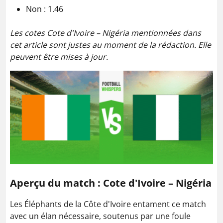
Non : 1.46
Les cotes Cote d'Ivoire – Nigéria mentionnées dans
cet article sont justes au moment de la rédaction. Elle
peuvent être mises à jour.
Aperçu du match : Cote d'Ivoire – Nigéria
Les Éléphants de la Côte d'Ivoire entament ce match
avec un élan nécessaire, soutenus par une foule