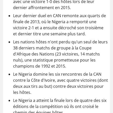
avec une victoire 1-0 des hôtes lors de leur
dernier affrontement en 2015.
Leur dernier duel en CAN remonte aux quarts de
finale de 2013, où le Nigeria a remporté une
victoire 2-1 et a ensuite décroché son troisième
et dernier titre une semaine plus tard.
Les nations hôtes n'ont perdu qu'un seul de leurs
38 derniers matchs de groupe à la Coupe
d'Afrique des Nations (23 victoires, 14 matchs
nuls), une statistique prometteuse pour les
champions de 1992 et 2015.
Le Nigeria domine les six rencontres de la CAN
contre la Côte d'Ivoire, avec quatre victoires (dont
deux aux tirs au but) contre deux victoires pour
les hôtes.
Le Nigeria a atteint la finale lors de quatre des six
éditions de la compétition où ils ont croisé le
chemin des équipes hôtes.