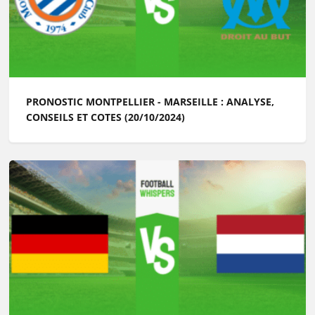
PRONOSTIC MONTPELLIER - MARSEILLE : ANALYSE,
CONSEILS ET COTES (20/10/2024)