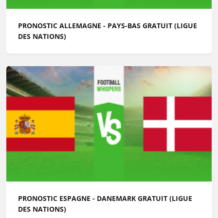
PRONOSTIC ALLEMAGNE - PAYS-BAS GRATUIT (LIGUE
DES NATIONS)
PRONOSTIC ESPAGNE - DANEMARK GRATUIT (LIGUE
DES NATIONS)