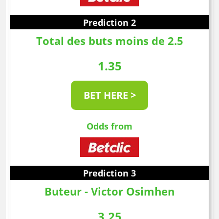
Prediction 2
Total des buts moins de 2.5
1.35
BET HERE >
Odds from
Prediction 3
Buteur - Victor Osimhen
3.25