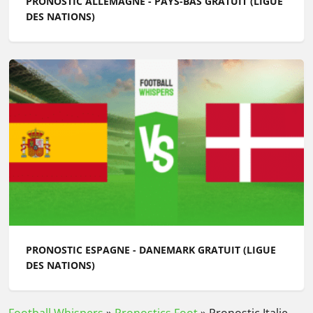
PRONOSTIC ALLEMAGNE - PAYS-BAS GRATUIT (LIGUE
DES NATIONS)
PRONOSTIC ESPAGNE - DANEMARK GRATUIT (LIGUE
DES NATIONS)
Football Whispers
»
Pronostics Foot
»
Pronostic Italie –