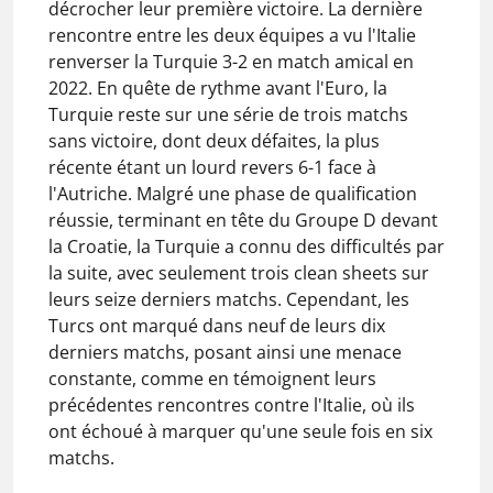
décrocher leur première victoire. La dernière
rencontre entre les deux équipes a vu l'Italie
renverser la Turquie 3-2 en match amical en
2022. En quête de rythme avant l'Euro, la
Turquie reste sur une série de trois matchs
sans victoire, dont deux défaites, la plus
récente étant un lourd revers 6-1 face à
l'Autriche. Malgré une phase de qualification
réussie, terminant en tête du Groupe D devant
la Croatie, la Turquie a connu des difficultés par
la suite, avec seulement trois clean sheets sur
leurs seize derniers matchs. Cependant, les
Turcs ont marqué dans neuf de leurs dix
derniers matchs, posant ainsi une menace
constante, comme en témoignent leurs
précédentes rencontres contre l'Italie, où ils
ont échoué à marquer qu'une seule fois en six
matchs.