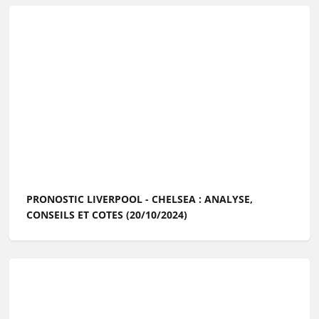
PRONOSTIC LIVERPOOL - CHELSEA : ANALYSE,
CONSEILS ET COTES (20/10/2024)