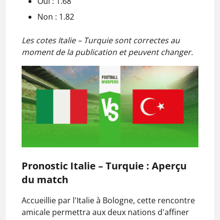
Oui : 1.68
Non : 1.82
Les cotes Italie – Turquie sont correctes au
moment de la publication et peuvent changer.
Pronostic Italie – Turquie : Aperçu
du match
Accueillie par l'Italie à Bologne, cette rencontre
amicale permettra aux deux nations d'affiner