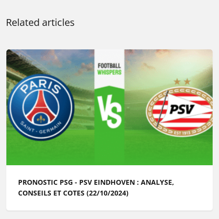
Related articles
PRONOSTIC PSG - PSV EINDHOVEN : ANALYSE,
CONSEILS ET COTES (22/10/2024)