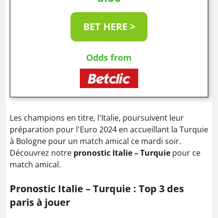
BET HERE >
Odds from
Les champions en titre, l'Italie, poursuivent leur
préparation pour l'Euro 2024 en accueillant la Turquie
à Bologne pour un match amical ce mardi soir.
Découvrez notre
pronostic Italie – Turquie
pour ce
match amical.
Pronostic Italie – Turquie : Top 3 des
paris à jouer