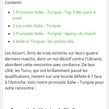
Contents
1
Pronostic Italie – Turquie : Top 3 des paris à
jouer
2
Les cotes Italie – Turquie
3
Pronostic Italie – Turquie : Aperçu du match
4
Italie vs Turquie : les points clés
Les Azzurri, forts de trois victoires sur leurs quatre
derniers matchs, dont un nul décisif contre l'Ukraine,
abordent cette rencontre avec confiance. De leur
côté, les Turcs, qui ont brillamment passé les
qualifications, restent sur une lourde défaite 6-1 face
à l'Autriche. Voici notre pronostic Italie – Turquie pour
cette rencontre :