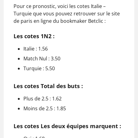
Pour ce pronostic, voici les cotes Italie –
Turquie que vous pouvez retrouver sur le site
de paris en ligne du bookmaker Betclic :
Les cotes 1N2 :
Italie : 1.56
Match Nul : 3.50
Turquie : 5.50
Les cotes Total des buts :
Plus de 2.5 : 1.62
Moins de 2.5 : 1.85
Les cotes Les deux équipes marquent :