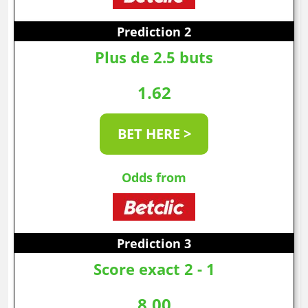
Prediction 2
Plus de 2.5 buts
1.62
BET HERE >
Odds from
Prediction 3
Score exact 2 - 1
8.00