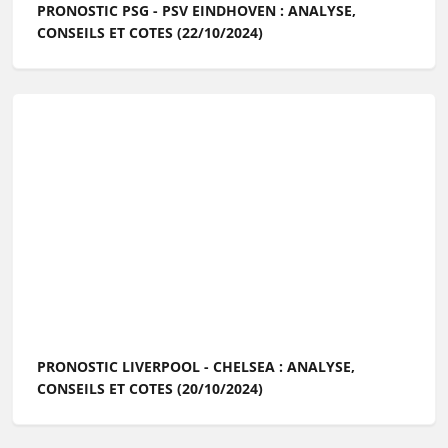
PRONOSTIC PSG - PSV EINDHOVEN : ANALYSE,
CONSEILS ET COTES (22/10/2024)
PRONOSTIC LIVERPOOL - CHELSEA : ANALYSE,
CONSEILS ET COTES (20/10/2024)