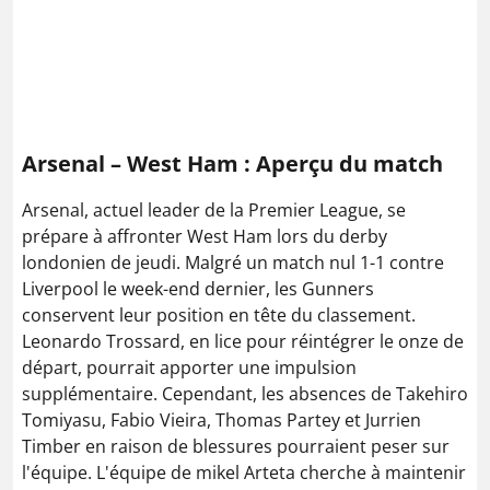
Arsenal – West Ham : Aperçu du match
Arsenal, actuel leader de la Premier League, se
prépare à affronter West Ham lors du derby
londonien de jeudi. Malgré un match nul 1-1 contre
Liverpool le week-end dernier, les Gunners
conservent leur position en tête du classement.
Leonardo Trossard, en lice pour réintégrer le onze de
départ, pourrait apporter une impulsion
supplémentaire. Cependant, les absences de Takehiro
Tomiyasu, Fabio Vieira, Thomas Partey et Jurrien
Timber en raison de blessures pourraient peser sur
l'équipe. L'équipe de mikel Arteta cherche à maintenir