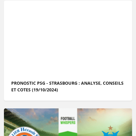
PRONOSTIC PSG - STRASBOURG : ANALYSE, CONSEILS
ET COTES (19/10/2024)