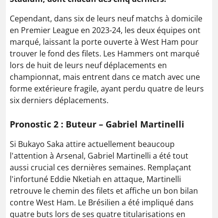
Cependant, dans six de leurs neuf matchs à domicile
en Premier League en 2023-24, les deux équipes ont
marqué, laissant la porte ouverte à West Ham pour
trouver le fond des filets. Les Hammers ont marqué
lors de huit de leurs neuf déplacements en
championnat, mais entrent dans ce match avec une
forme extérieure fragile, ayant perdu quatre de leurs
six derniers déplacements.
Pronostic 2 : Buteur – Gabriel Martinelli
Si Bukayo Saka attire actuellement beaucoup
l'attention à Arsenal, Gabriel Martinelli a été tout
aussi crucial ces dernières semaines. Remplaçant
l'infortuné Eddie Nketiah en attaque, Martinelli
retrouve le chemin des filets et affiche un bon bilan
contre West Ham. Le Brésilien a été impliqué dans
quatre buts lors de ses quatre titularisations en