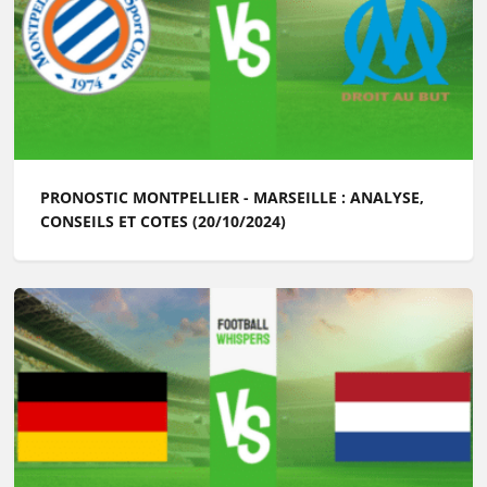
PRONOSTIC MONTPELLIER - MARSEILLE : ANALYSE,
CONSEILS ET COTES (20/10/2024)