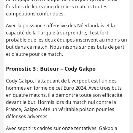
fois lors de leurs cinq derniers matchs toutes
compétitions confondues.
Avec la puissance offensive des Néerlandais et la
capacité de la Turquie à surprendre, il est fort
probable que les deux équipes inscrivent au moins un
but dans ce match. Nous nisons sur des buts de part
et d'autre pour ce match.
Pronostic 3 : Buteur – Cody Gakpo
Cody Gakpo, l'attaquant de Liverpool, est l'un des
hommes en forme de cet Euro 2024. Avec trois buts
en quatre matchs, il a démontré toute son efficacité
devant le but. Hormis lors du match nul contre la
France, Gakpo a été un véritable poison pour les
défenses adverses.
Avec sept tirs cadrés sur onze tentatives, Gakpo a