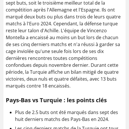
sept buts, soit le troisième meilleur total de la
compétition après l'Allemagne et l'Espagne. Ils ont
marqué deux buts ou plus dans trois de leurs quatre
matchs à l'Euro 2024. Cependant, la défense turque
reste leur talon d'Achille. L'équipe de Vincenzo
Montella a encaissé au moins un but lors de chacun
de ses cinq derniers matchs et n'a réussi à garder sa
cage inviolée qu'une seule fois lors de ses dix
dernières rencontres toutes compétitions
confondues depuis novembre dernier. Durant cette
période, la Turquie affiche un bilan mitigé de quatre
victoires, deux nuls et quatre défaites, avec 13 buts
marqués contre 18 encaissés.
Pays-Bas vs Turquie : les points clés
Plus de 2.5 buts ont été marqués dans sept des
huit derniers matchs des Pays-Bas en 2024.
Les cinq derniers matchs de la Turquie ont tous