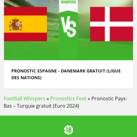
PRONOSTIC ESPAGNE - DANEMARK GRATUIT (LIGUE
DES NATIONS)
Football Whispers
»
Pronostics Foot
»
Pronostic Pays-
Bas – Turquie gratuit (Euro 2024)