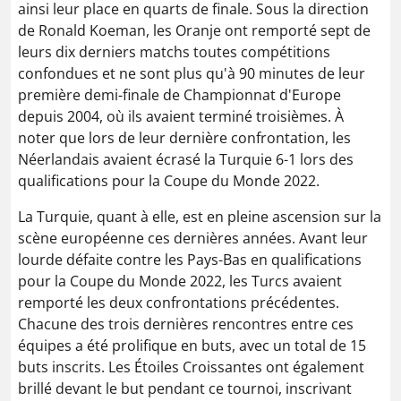
ainsi leur place en quarts de finale. Sous la direction
de Ronald Koeman, les Oranje ont remporté sept de
leurs dix derniers matchs toutes compétitions
confondues et ne sont plus qu'à 90 minutes de leur
première demi-finale de Championnat d'Europe
depuis 2004, où ils avaient terminé troisièmes. À
noter que lors de leur dernière confrontation, les
Néerlandais avaient écrasé la Turquie 6-1 lors des
qualifications pour la Coupe du Monde 2022.
La Turquie, quant à elle, est en pleine ascension sur la
scène européenne ces dernières années. Avant leur
lourde défaite contre les Pays-Bas en qualifications
pour la Coupe du Monde 2022, les Turcs avaient
remporté les deux confrontations précédentes.
Chacune des trois dernières rencontres entre ces
équipes a été prolifique en buts, avec un total de 15
buts inscrits. Les Étoiles Croissantes ont également
brillé devant le but pendant ce tournoi, inscrivant