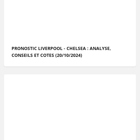
PRONOSTIC LIVERPOOL - CHELSEA : ANALYSE,
CONSEILS ET COTES (20/10/2024)