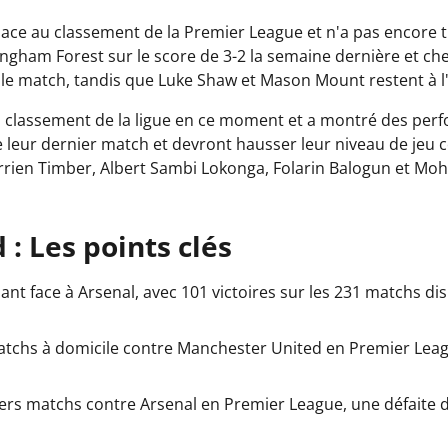
ce au classement de la Premier League et n'a pas encore tr
gham Forest sur le score de 3-2 la semaine dernière et cher
le match, tandis que Luke Shaw et Mason Mount restent à l'
du classement de la ligue en ce moment et a montré des per
 leur dernier match et devront hausser leur niveau de jeu 
Jurrien Timber, Albert Sambi Lokonga, Folarin Balogun et Mo
: Les points clés
t face à Arsenal, avec 101 victoires sur les 231 matchs dis
atchs à domicile contre Manchester United en Premier Leagu
rs matchs contre Arsenal en Premier League, une défaite de 