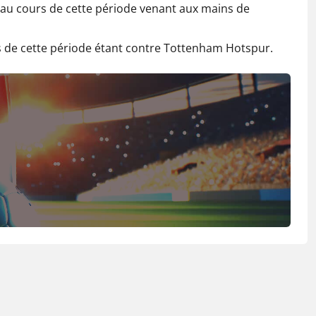
 au cours de cette période venant aux mains de
s de cette période étant contre Tottenham Hotspur.