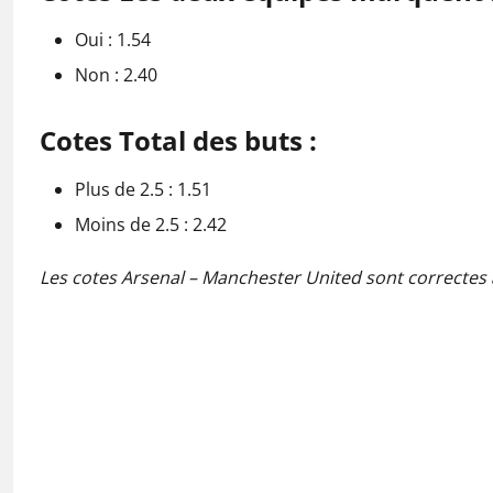
Oui : 1.54
Non : 2.40
Cotes Total des buts :
Plus de 2.5 : 1.51
Moins de 2.5 : 2.42
Les cotes Arsenal – Manchester United sont correctes