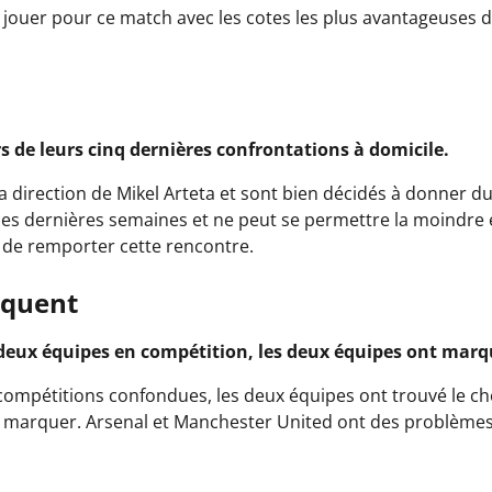
 à jouer pour ce match avec les cotes les plus avantageuses
s de leurs cinq dernières confrontations à domicile.
a direction de Mikel Arteta et sont bien décidés à donner du 
s dernières semaines et ne peut se permettre la moindre e
e de remporter cette rencontre.
rquent
 deux équipes en compétition, les deux équipes ont marq
compétitions confondues, les deux équipes ont trouvé le ch
marquer. Arsenal et Manchester United ont des problèmes 
a