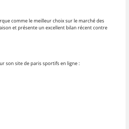
marque comme le meilleur choix sur le marché des
aison et présente un excellent bilan récent contre
 son site de paris sportifs en ligne :