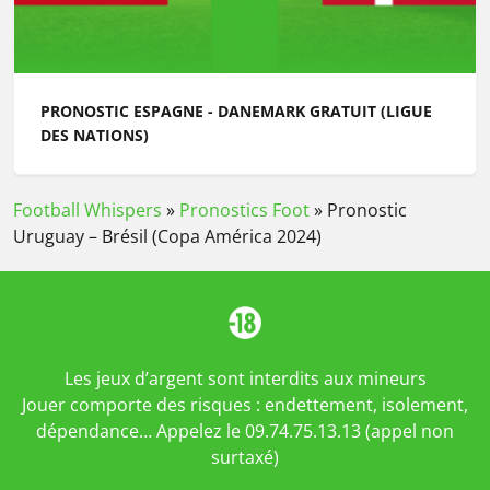
PRONOSTIC ESPAGNE - DANEMARK GRATUIT (LIGUE
DES NATIONS)
Football Whispers
»
Pronostics Foot
»
Pronostic
Uruguay – Brésil (Copa América 2024)
Les jeux d’argent sont interdits aux mineurs
Jouer comporte des risques : endettement, isolement,
dépendance… Appelez le 09.74.75.13.13 (appel non
surtaxé)