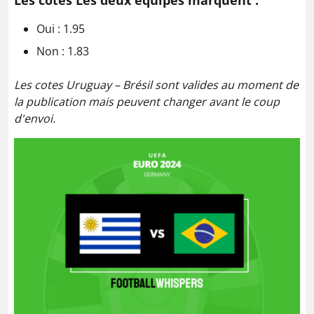
Les cotes Les deux équipes marquent :
Oui : 1.95
Non : 1.83
Les cotes Uruguay – Brésil
sont valides au moment de
la publication mais peuvent changer avant le coup
d'envoi.