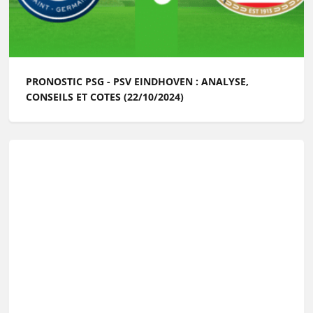
PRONOSTIC PSG - PSV EINDHOVEN : ANALYSE,
CONSEILS ET COTES (22/10/2024)