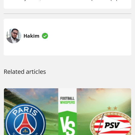
Hakim
Related articles