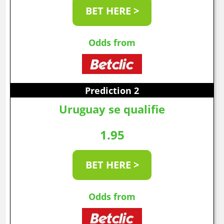
BET HERE >
Odds from
Prediction 2
Uruguay se qualifie
1.95
BET HERE >
Odds from