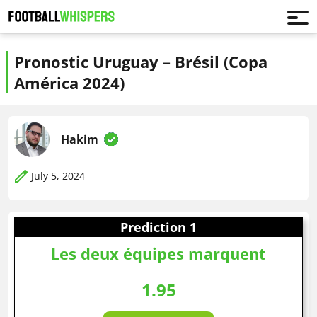
Pronostic Uruguay – Brésil (Copa
América 2024)
Hakim
July 5, 2024
Prediction 1
Les deux équipes marquent
1.95