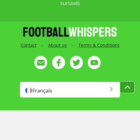
surtaxé)
Contact
-
About us
-
Terms & Conditions
Français
English
English US