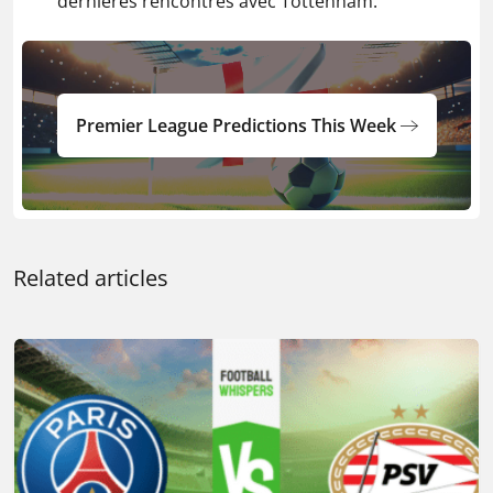
dernières rencontres avec Tottenham.
Premier League Predictions This Week
Related articles