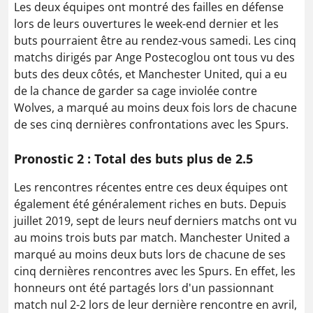
Les deux équipes ont montré des failles en défense
lors de leurs ouvertures le week-end dernier et les
buts pourraient être au rendez-vous samedi. Les cinq
matchs dirigés par Ange Postecoglou ont tous vu des
buts des deux côtés, et Manchester United, qui a eu
de la chance de garder sa cage inviolée contre
Wolves, a marqué au moins deux fois lors de chacune
de ses cinq dernières confrontations avec les Spurs.
Pronostic 2 : Total des buts plus de 2.5
Les rencontres récentes entre ces deux équipes ont
également été généralement riches en buts. Depuis
juillet 2019, sept de leurs neuf derniers matchs ont vu
au moins trois buts par match. Manchester United a
marqué au moins deux buts lors de chacune de ses
cinq dernières rencontres avec les Spurs. En effet, les
honneurs ont été partagés lors d'un passionnant
match nul 2-2 lors de leur dernière rencontre en avril,