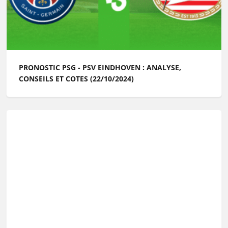
PRONOSTIC PSG - PSV EINDHOVEN : ANALYSE,
CONSEILS ET COTES (22/10/2024)