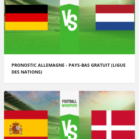
PRONOSTIC ALLEMAGNE - PAYS-BAS GRATUIT (LIGUE
DES NATIONS)