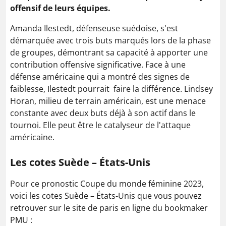
offensif de leurs équipes.
Amanda Ilestedt, défenseuse suédoise, s'est
démarquée avec trois buts marqués lors de la phase
de groupes, démontrant sa capacité à apporter une
contribution offensive significative. Face à une
défense américaine qui a montré des signes de
faiblesse, Ilestedt pourrait faire la différence. Lindsey
Horan, milieu de terrain américain, est une menace
constante avec deux buts déjà à son actif dans le
tournoi. Elle peut être le catalyseur de l'attaque
américaine.
Les cotes Suède – États-Unis
Pour ce pronostic Coupe du monde féminine 2023,
voici les cotes Suède – États-Unis que vous pouvez
retrouver sur le site de paris en ligne du bookmaker
PMU :