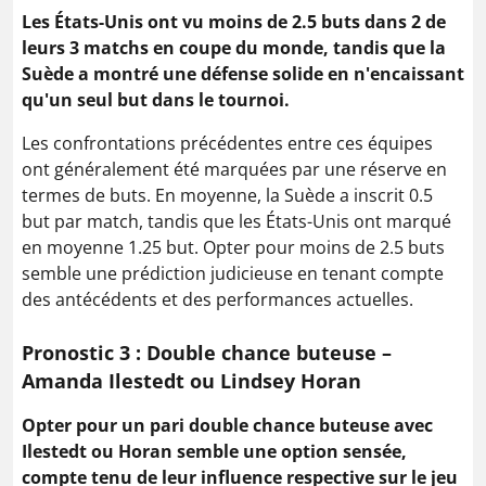
Les États-Unis ont vu moins de 2.5 buts dans 2 de
leurs 3 matchs en coupe du monde, tandis que la
Suède a montré une défense solide en n'encaissant
qu'un seul but dans le tournoi.
Les confrontations précédentes entre ces équipes
ont généralement été marquées par une réserve en
termes de buts. En moyenne, la Suède a inscrit 0.5
but par match, tandis que les États-Unis ont marqué
en moyenne 1.25 but. Opter pour moins de 2.5 buts
semble une prédiction judicieuse en tenant compte
des antécédents et des performances actuelles.
Pronostic 3 : Double chance buteuse –
Amanda Ilestedt ou Lindsey Horan
Opter pour un pari double chance buteuse avec
Ilestedt ou Horan semble une option sensée,
compte tenu de leur influence respective sur le jeu