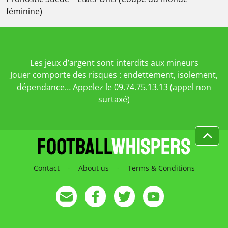
féminine)
Les jeux d’argent sont interdits aux mineurs
Jouer comporte des risques : endettement, isolement,
dépendance… Appelez le 09.74.75.13.13 (appel non
surtaxé)
Contact
-
About us
-
Terms & Conditions