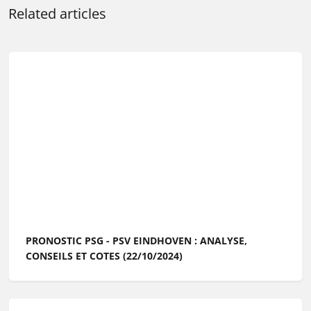
Related articles
PRONOSTIC PSG - PSV EINDHOVEN : ANALYSE,
CONSEILS ET COTES (22/10/2024)