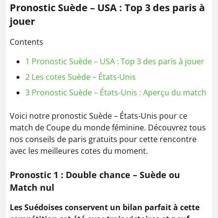
Pronostic Suède – USA : Top 3 des paris à
jouer
Contents
1
Pronostic Suède – USA : Top 3 des paris à jouer
2
Les cotes Suède – États-Unis
3
Pronostic Suède – États-Unis : Aperçu du match
Voici notre pronostic Suède – États-Unis pour ce
match de Coupe du monde féminine. Découvrez tous
nos conseils de paris gratuits pour cette rencontre
avec les meilleures cotes du moment.
Pronostic 1 : Double chance – Suède ou
Match nul
Les Suédoises conservent un bilan parfait à cette