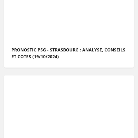
PRONOSTIC PSG - STRASBOURG : ANALYSE, CONSEILS
ET COTES (19/10/2024)