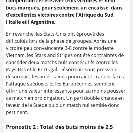
compétition cet été avec trois victoires et neuf
buts marqués, pour seulement un encaissé, dans
d'excellentes victoires contre l'Afrique du Sud,
l'Italie et l'Argentine.
En revanche, les États-Unis ont éprouvé des
difficultés lors de la phase de groupes. Après une
victoire peu convaincante 3-0 contre le modeste
Vietnam, les Stars and Stripes ont été contraintes de
concéder deux matchs nuls consécutifs contre les
Pays-Bas et le Portugal. Désormais sous pression
désormais, les américaines pourraient craquer face à
l'attaque suédoise, et les Européennes semblent
offrir une valeur intéressante pour au moins pousser
ce match en prolongation. Un pari double chance en
faveur de la Suède ou d'un match nul semble donc
pertinent.
Pronostic 2 : Total des buts moins de 2.5