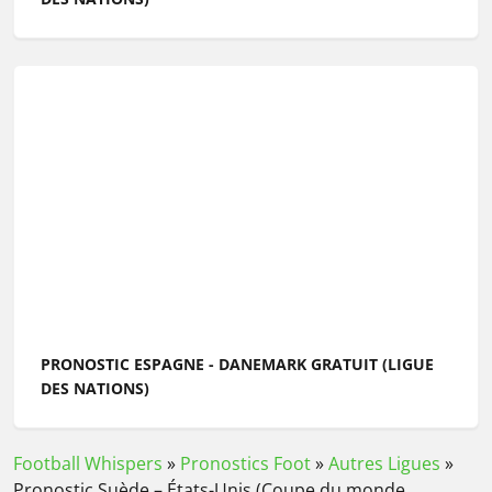
PRONOSTIC ESPAGNE - DANEMARK GRATUIT (LIGUE
DES NATIONS)
Football Whispers
»
Pronostics Foot
»
Autres Ligues
»
Pronostic Suède – États-Unis (Coupe du monde