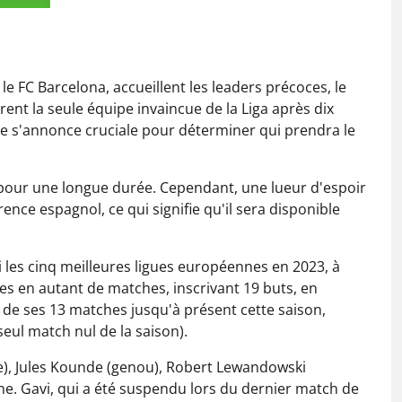
e FC Barcelona, accueillent les leaders précoces, le
ent la seule équipe invaincue de la Liga après dix
tre s'annonce cruciale pour déterminer qui prendra le
s pour une longue durée. Cependant, une lueur d'espoir
nce espagnol, ce qui signifie qu'il sera disponible
les cinq meilleures ligues européennes en 2023, à
ires en autant de matches, inscrivant 19 buts, en
1 de ses 13 matches jusqu'à présent cette saison,
seul match nul de la saison).
e), Jules Kounde (genou), Robert Lewandowski
taine. Gavi, qui a été suspendu lors du dernier match de