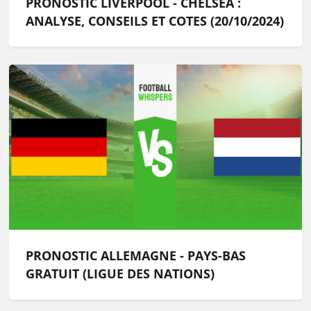
PRONOSTIC LIVERPOOL - CHELSEA :
ANALYSE, CONSEILS ET COTES (20/10/2024)
PRONOSTIC ALLEMAGNE - PAYS-BAS
GRATUIT (LIGUE DES NATIONS)