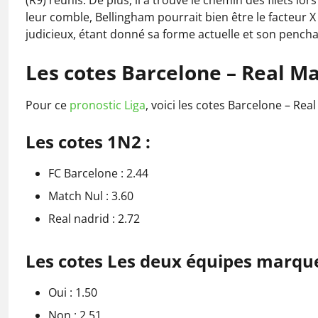
(R9) réunis. De plus, il a trouvé le chemin des filets 
leur comble, Bellingham pourrait bien être le facteur X
judicieux, étant donné sa forme actuelle et son penc
Les cotes Barcelone – Real M
Pour ce
pronostic Liga
, voici les cotes Barcelone – Re
Les cotes 1N2 :
FC Barcelone : 2.44
Match Nul : 3.60
Real nadrid : 2.72
Les cotes Les deux équipes marque
Oui : 1.50
Non : 2.51