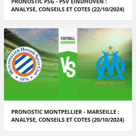
PRONOSTIC PSG - PSV EINDHOVEN :
ANALYSE, CONSEILS ET COTES (22/10/2024)
PRONOSTIC MONTPELLIER - MARSEILLE :
ANALYSE, CONSEILS ET COTES (20/10/2024)