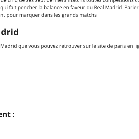
lors de cinq de ses sept derniers matchs toutes compétitions
 qui fait pencher la balance en faveur du Real Madrid. Parie
hant pour marquer dans les grands matchs
adrid
al Madrid que vous pouvez retrouver sur le site de paris en 
nt :