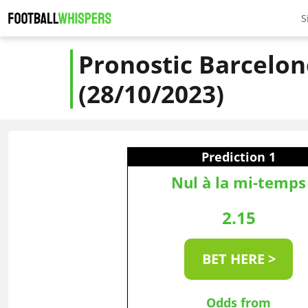
S
Pronostic Barcelone
(28/10/2023)
Prediction 1
Nul à la mi-temps
2.15
BET HERE >
Odds from