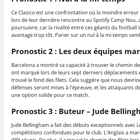
Ce Clasico est une confrontation où la moindre erreur 
lors de leur dernière rencontre au Spotify Camp Nou, 
poursuivre, car la rivalité entre ces géants du football
avantage trop tôt. Parier sur un nul à la mi-temps sem
Pronostic 2 : Les deux équipes ma
Barcelona a montré sa capacité à trouver le chemin des
ont marqué lors de leurs sept derniers déplacements e
trouvé le fond des filets. Cela suggère que nous devri
défenses seront mises à l'épreuve, et les attaquants d
une option solide pour ce match.
Pronostic 3 : Buteur – Jude Bellin
Jude Bellingham a fait des débuts exceptionnels avec L
compétitions confondues pour le club. L'Anglais a mar