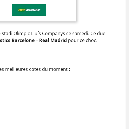
l'Estadi Olímpic Lluís Companys ce samedi. Ce duel
stics Barcelone – Real Madrid
pour ce choc.
les meilleures cotes du moment :