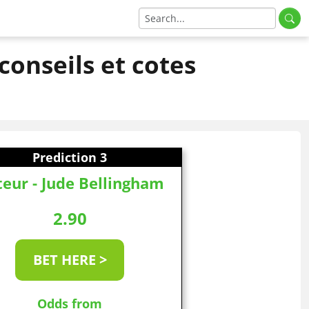
conseils et cotes
Prediction 3
eur - Jude Bellingham
2.90
BET HERE >
Odds from