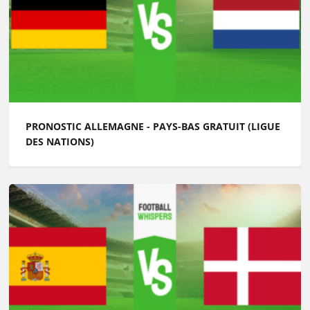
PRONOSTIC ALLEMAGNE - PAYS-BAS GRATUIT (LIGUE
DES NATIONS)