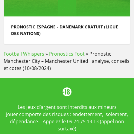
PRONOSTIC ESPAGNE - DANEMARK GRATUIT (LIGUE
DES NATIONS)
Football Whispers
»
Pronostics Foot
»
Pronostic
Manchester City – Manchester United : analyse, conseils
et cotes (10/08/2024)
Les jeux d’argent sont interdits aux mineurs
Jouer comporte des risques : endettement, isolement,
dépendance… Appelez le 09.74.75.13.13 (appel non
surtaxé)