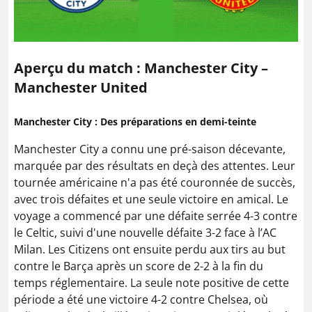
Aperçu du match : Manchester City –
Manchester United
Manchester City : Des préparations en demi-teinte
Manchester City a connu une pré-saison décevante,
marquée par des résultats en deçà des attentes. Leur
tournée américaine n'a pas été couronnée de succès,
avec trois défaites et une seule victoire en amical. Le
voyage a commencé par une défaite serrée 4-3 contre
le Celtic, suivi d'une nouvelle défaite 3-2 face à l’AC
Milan. Les Citizens ont ensuite perdu aux tirs au but
contre le Barça après un score de 2-2 à la fin du
temps réglementaire. La seule note positive de cette
période a été une victoire 4-2 contre Chelsea, où