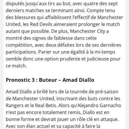
disputés jusqu'aux tirs au but, avec quatre des sept
derniers matches se terminant ainsi. Compte tenu
des blessures qui affaiblissent l’effectif de Manchester
United, les Red Devils aimeraient prolonger le match
autant que possible. De plus, Manchester City a
montré des signes de faiblesse dans cette
compétition, avec deux défaites lors de ses dernières
participations. Parier sur une égalité à la mi-temps
semble donc une option prudente et judicieuse pour
ce match.
Pronostic 3 : Buteur – Amad Diallo
Amad Diallo a brillé lors de la tournée de pré-saison
de Manchester United, inscrivant des buts contre les
Rangers et le Real Betis. Alors qu’Alejandro Garnacho
n’est pas encore totalement remis, Diallo est en
bonne forme et devrait jouer un rôle clé en attaque.
Avec son élan actuel et sa capacité à faire la