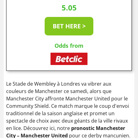
5.05
BET HERE >
Odds from
Le Stade de Wembley à Londres va vibrer aux
couleurs de Manchester ce samedi, alors que
Manchester City affronte Manchester United pour le
Community Shield. Ce match marque le coup d'envoi
traditionnel de la saison anglaise et promet un
spectacle de choix avec deux géants de la ville rivaux
en lice. Découvrez ici, notre
pronostic Manchester
City – Manchester United
pour ce derby mancunien.