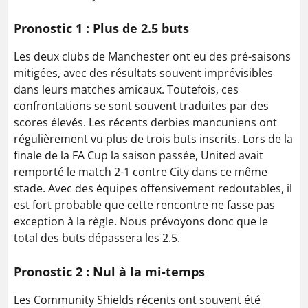
Pronostic 1 : Plus de 2.5 buts
Les deux clubs de Manchester ont eu des pré-saisons
mitigées, avec des résultats souvent imprévisibles
dans leurs matches amicaux. Toutefois, ces
confrontations se sont souvent traduites par des
scores élevés. Les récents derbies mancuniens ont
régulièrement vu plus de trois buts inscrits. Lors de la
finale de la FA Cup la saison passée, United avait
remporté le match 2-1 contre City dans ce même
stade. Avec des équipes offensivement redoutables, il
est fort probable que cette rencontre ne fasse pas
exception à la règle. Nous prévoyons donc que le
total des buts dépassera les 2.5.
Pronostic 2 : Nul à la mi-temps
Les Community Shields récents ont souvent été