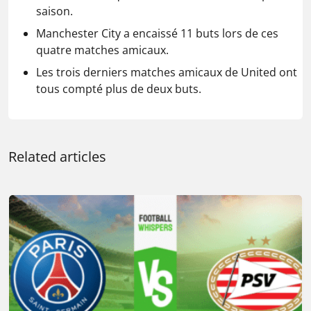
saison.
Manchester City a encaissé 11 buts lors de ces
quatre matches amicaux.
Les trois derniers matches amicaux de United ont
tous compté plus de deux buts.
Related articles