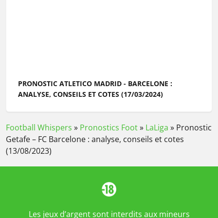
PRONOSTIC ATLETICO MADRID - BARCELONE :
ANALYSE, CONSEILS ET COTES (17/03/2024)
Football Whispers
»
Pronostics Foot
»
LaLiga
»
Pronostic
Getafe – FC Barcelone : analyse, conseils et cotes
(13/08/2023)
Les jeux d’argent sont interdits aux mineurs