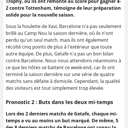
Trophy, où ils ont remonté au score pour gagner 4-
2 contre Tottenham, témoigne de leur préparation
solide pour la nouvelle saison.
Sous la houlette de Xavi, Barcelone n'a pas seulement
brillé au Camp Nou la saison dernière, où ils n'ont
perdu qu'un seul match, mais ils ont également
récolté cinq points de plus à l'extérieur que toute
autre équipe. De plus, Getafe n'a pas un bon bilan
contre Barcelone. Nous nous attendons néanmoins à
ce que les hôtes se battent ce week-end, car ils ont
terminé la saison dernière sur une série de quatre
matchs sans défaite à domicile. Cependant, la qualité
des visiteurs est tout simplement trop élevée.
Pronostic 2 : Buts dans les deux mi-temps
Lors des 2 derniers matchs de Getafe, chaque mi-
temps a vu au moins un but marqué. De même, 5
des 8 derniers matchs de Barcelone ont connu la