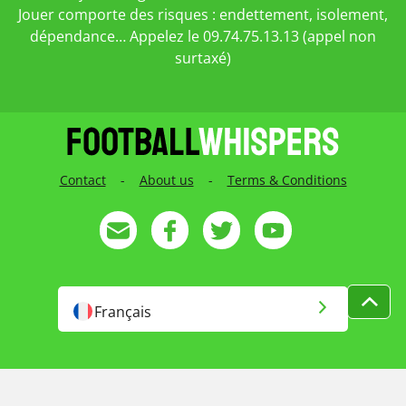
Jouer comporte des risques : endettement, isolement,
dépendance… Appelez le 09.74.75.13.13 (appel non
surtaxé)
Contact
-
About us
-
Terms & Conditions
Français
English