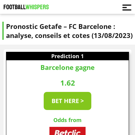
Pronostic Getafe – FC Barcelone :
analyse, conseils et cotes (13/08/2023)
Prediction 1
Barcelone gagne
1.62
BET HERE >
Odds from