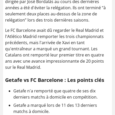
dirigée par José Bordalás au cours des dernières
années a été d'éviter la relégation. Ils ont terminé “à
seulement deux places au-dessus de la zone de
relégation” lors des trois dernières saisons.
Le FC Barcelone avait dû regarder le Real Madrid et
l'Atlético Madrid remporter les trois championnats
précédents, mais l'arrivée de Xavi en tant
qu'entraîneur a marqué un grand tournant. Les
Catalans ont remporté leur premier titre en quatre
ans avec une avance impressionnante de 20 points
sur le Real Madrid.
Getafe vs FC Barcelone : Les points clés
Getafe n'a remporté que quatre de ses dix
derniers matchs à domicile en compétition.
Getafe a marqué lors de 11 des 13 derniers
matchs à domicile.