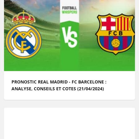
PRONOSTIC REAL MADRID - FC BARCELONE :
ANALYSE, CONSEILS ET COTES (21/04/2024)