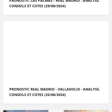
PRONOSTIC LAS PALMAS - REAL MADRID : ANALYSE,
CONSEILS ET COTES (29/08/2024)
PRONOSTIC REAL MADRID - VALLADOLID : ANALYSE,
CONSEILS ET COTES (25/08/2024)