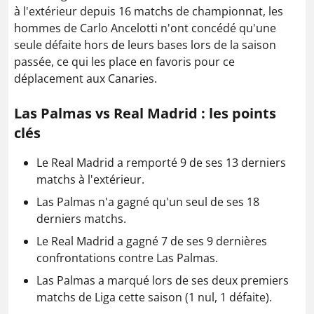
à l'extérieur depuis 16 matchs de championnat, les
hommes de Carlo Ancelotti n'ont concédé qu'une
seule défaite hors de leurs bases lors de la saison
passée, ce qui les place en favoris pour ce
déplacement aux Canaries.
Las Palmas vs Real Madrid : les points
clés
Le Real Madrid a remporté 9 de ses 13 derniers
matchs à l'extérieur.
Las Palmas n'a gagné qu'un seul de ses 18
derniers matchs.
Le Real Madrid a gagné 7 de ses 9 dernières
confrontations contre Las Palmas.
Las Palmas a marqué lors de ses deux premiers
matchs de Liga cette saison (1 nul, 1 défaite).