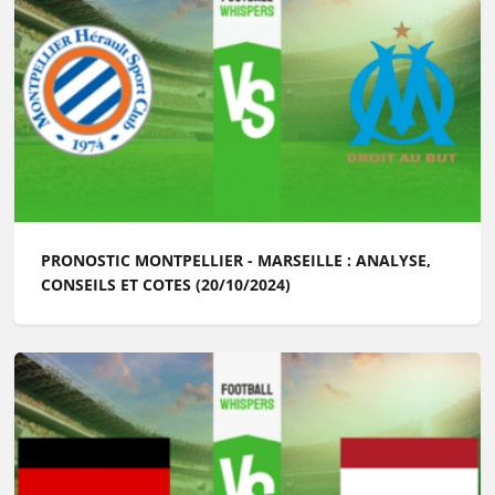
PRONOSTIC MONTPELLIER - MARSEILLE : ANALYSE,
CONSEILS ET COTES (20/10/2024)