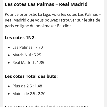
Les cotes Las Palmas – Real Madrid
Pour ce pronostic La Liga, voici les cotes Las Palmas –
Real Madrid que vous pouvez retrouver sur le site de
paris en ligne du bookmaker Betclic :
Les cotes 1N2 :
Las Palmas : 7.70
Match Nul : 5.25
Real Madrid : 1.35
Les cotes Total des buts :
Plus de 2.5 : 1.48
Moins de 2.5 : 2.20