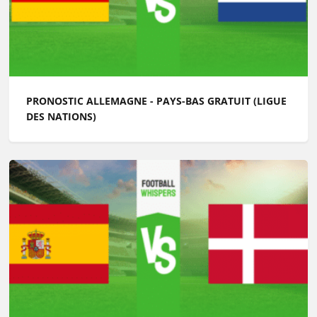
PRONOSTIC ALLEMAGNE - PAYS-BAS GRATUIT (LIGUE
DES NATIONS)