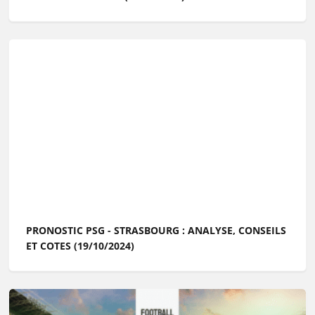
PRONOSTIC PSG - STRASBOURG : ANALYSE, CONSEILS
ET COTES (19/10/2024)