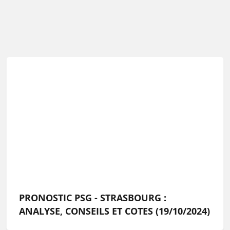
PRONOSTIC PSG - STRASBOURG :
ANALYSE, CONSEILS ET COTES (19/10/2024)