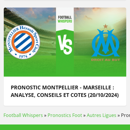
PRONOSTIC MONTPELLIER - MARSEILLE :
ANALYSE, CONSEILS ET COTES (20/10/2024)
Football Whispers
»
Pronostics Foot
»
Autres Ligues
»
Pro