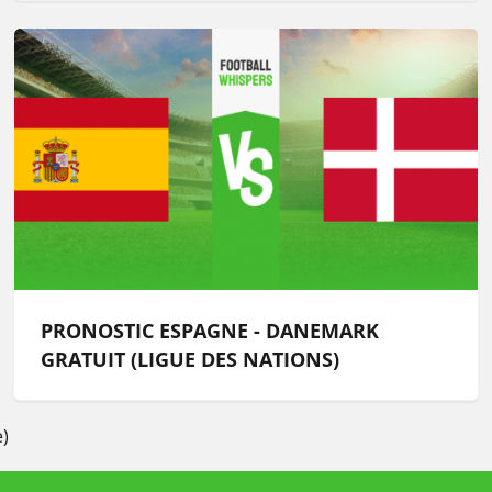
PRONOSTIC ESPAGNE - DANEMARK
GRATUIT (LIGUE DES NATIONS)
e)