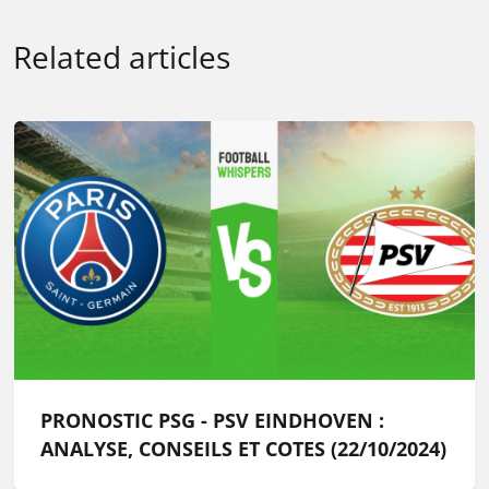
Related articles
PRONOSTIC PSG - PSV EINDHOVEN :
ANALYSE, CONSEILS ET COTES (22/10/2024)