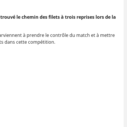
uvé le chemin des filets à trois reprises lors de la
 parviennent à prendre le contrôle du match et à mettre
uts dans cette compétition.