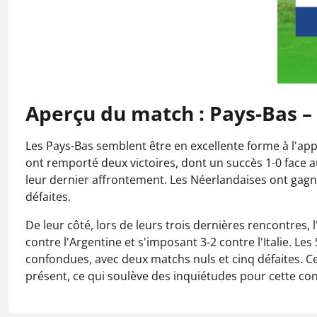
Aperçu du match : Pays-Bas –
Les Pays-Bas semblent être en excellente forme à l'appr
ont remporté deux victoires, dont un succès 1-0 face au
leur dernier affrontement. Les Néerlandaises ont gagn
défaites.
De leur côté, lors de leurs trois dernières rencontres,
contre l'Argentine et s'imposant 3-2 contre l'Italie. Le
confondues, avec deux matchs nuls et cinq défaites. C
présent, ce qui soulève des inquiétudes pour cette con