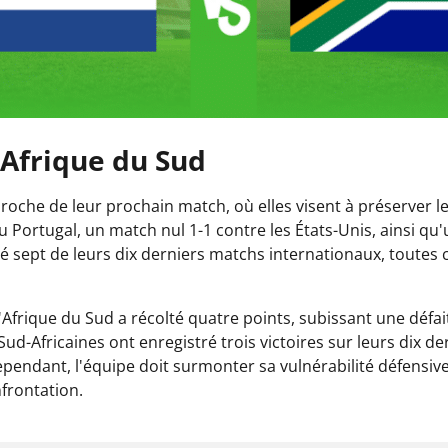
 Afrique du Sud
oche de leur prochain match, où elles visent à préserver leur
 Portugal, un match nul 1-1 contre les États-Unis, ainsi qu'
é sept de leurs dix derniers matchs internationaux, toutes
 l'Afrique du Sud a récolté quatre points, subissant une défa
s Sud-Africaines ont enregistré trois victoires sur leurs dix
ependant, l'équipe doit surmonter sa vulnérabilité défens
frontation.