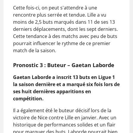
Cette fois-ci, on peut s'attendre à une
rencontre plus serrée et tendue. Lille a vu
moins de 2,5 buts marqués dans 11 de ses 13
derniers déplacements, dont les sept derniers.
Cette tendance à des matchs avec peu de buts
pourrait influencer le rythme de ce premier
match de la saison.
Pronostic 3 : Buteur – Gaetan Laborde
Gaetan Laborde a inscrit 13 buts en Ligue 1
la saison dernière et a marqué six fois lors de
ses huit dernières apparitions en
compétition.
Il a également été le buteur décisif lors de la
victoire de Nice contre Lille en janvier. Avec un
historique de performances solides et un flair
pour marquer des buts, Laborde pourrait bien