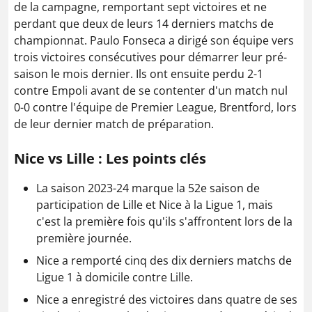
de la campagne, remportant sept victoires et ne
perdant que deux de leurs 14 derniers matchs de
championnat. Paulo Fonseca a dirigé son équipe vers
trois victoires consécutives pour démarrer leur pré-
saison le mois dernier. Ils ont ensuite perdu 2-1
contre Empoli avant de se contenter d'un match nul
0-0 contre l'équipe de Premier League, Brentford, lors
de leur dernier match de préparation.
Nice vs Lille : Les points clés
La saison 2023-24 marque la 52e saison de
participation de Lille et Nice à la Ligue 1, mais
c'est la première fois qu'ils s'affrontent lors de la
première journée.
Nice a remporté cinq des dix derniers matchs de
Ligue 1 à domicile contre Lille.
Nice a enregistré des victoires dans quatre de ses