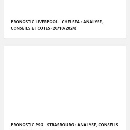
PRONOSTIC LIVERPOOL - CHELSEA : ANALYSE,
CONSEILS ET COTES (20/10/2024)
PRONOSTIC PSG - STRASBOURG : ANALYSE, CONSEILS