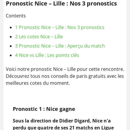
Pronostic Nice – Lille : Nos 3 pronostics
Contents
1
Pronostic Nice – Lille : Nos 3 pronostics
2
Les cotes Nice – Lille
3
Pronostic Nice – Lille : Aperçu du match
4
Nice vs Lille : Les points clés
Voici notre pronostic Nice – Lille pour cette rencontre.
Découvrez tous nos conseils de paris gratuits avec les
meilleures cotes du moment.
Pronostic 1 : Nice gagne
Sous la direction de Didier Digard, Nice n'a
perdu que quatre de ses 21 matchs en Ligue