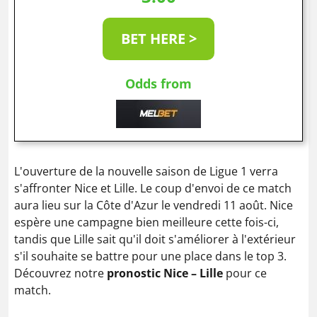
BET HERE >
Odds from
L'ouverture de la nouvelle saison de Ligue 1 verra
s'affronter Nice et Lille. Le coup d'envoi de ce match
aura lieu sur la Côte d'Azur le vendredi 11 août. Nice
espère une campagne bien meilleure cette fois-ci,
tandis que Lille sait qu'il doit s'améliorer à l'extérieur
s'il souhaite se battre pour une place dans le top 3.
Découvrez notre
pronostic Nice – Lille
pour ce
match.