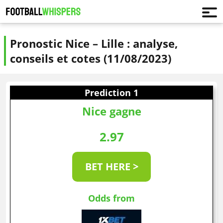
Pronostic Nice – Lille : analyse,
conseils et cotes (11/08/2023)
Prediction 1
Nice gagne
2.97
BET HERE >
Odds from