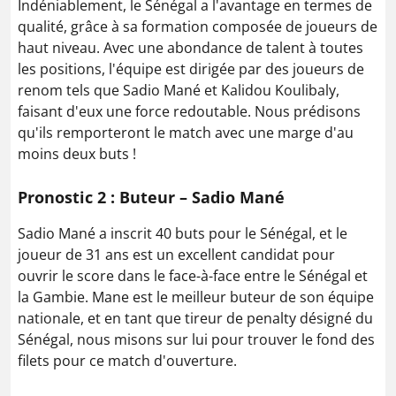
Indéniablement, le Sénégal a l'avantage en termes de
qualité, grâce à sa formation composée de joueurs de
haut niveau. Avec une abondance de talent à toutes
les positions, l'équipe est dirigée par des joueurs de
renom tels que Sadio Mané et Kalidou Koulibaly,
faisant d'eux une force redoutable. Nous prédisons
qu'ils remporteront le match avec une marge d'au
moins deux buts !
Pronostic 2 : Buteur – Sadio Mané
Sadio Mané a inscrit 40 buts pour le Sénégal, et le
joueur de 31 ans est un excellent candidat pour
ouvrir le score dans le face-à-face entre le Sénégal et
la Gambie. Mane est le meilleur buteur de son équipe
nationale, et en tant que tireur de penalty désigné du
Sénégal, nous misons sur lui pour trouver le fond des
filets pour ce match d'ouverture.