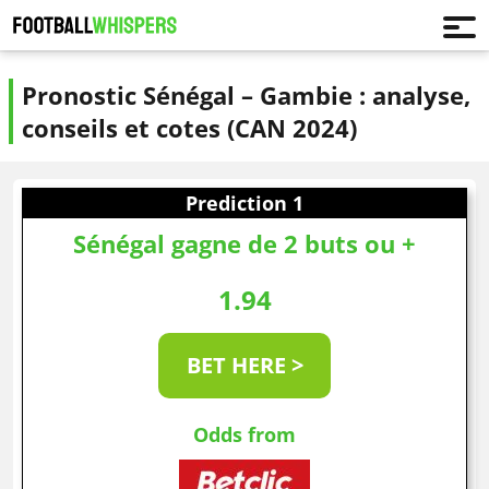
Pronostic Sénégal – Gambie : analyse,
conseils et cotes (CAN 2024)
Prediction 1
Sénégal gagne de 2 buts ou +
1.94
BET HERE >
Odds from