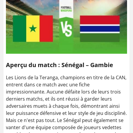
Aperçu du match : Sénégal – Gambie
Les Lions de la Teranga, champions en titre de la CAN,
entrent dans ce match avec une fiche
impressionnante. Aucune défaite lors de leurs trois
derniers matchs, et ils ont réussi à garder leurs
adversaires muets à chaque fois, démontrant ainsi
leur puissance défensive et leur style de jeu discipliné.
Mais ce n'est pas tout. Le Sénégal peut également se
vanter d'une équipe composée de joueurs vedettes