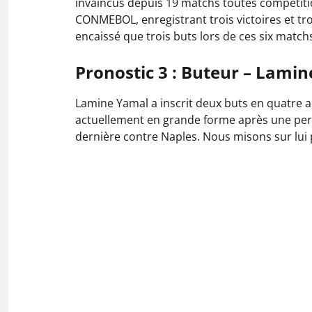
invaincus depuis 19 matchs toutes compétiti
CONMEBOL, enregistrant trois victoires et tr
encaissé que trois buts lors de ces six match
Pronostic 3 : Buteur – Lami
Lamine Yamal a inscrit deux buts en quatre a
actuellement en grande forme après une perf
dernière contre Naples. Nous misons sur lui p