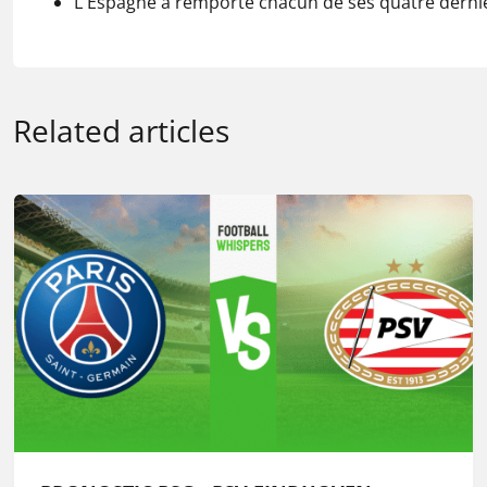
L'Espagne a remporté chacun de ses quatre dernier
Related articles