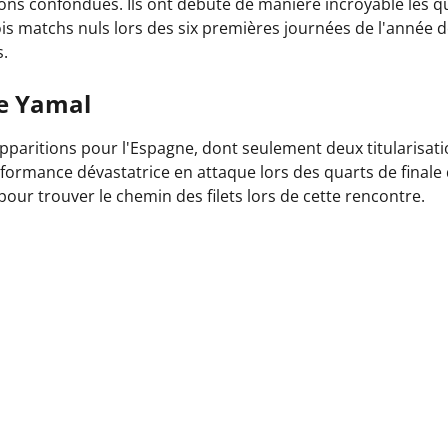
ons confondues. Ils ont débuté de manière incroyable les q
ois matchs nuls lors des six premières journées de l'année 
s.
ne Yamal
pparitions pour l'Espagne, dont seulement deux titularisati
ormance dévastatrice en attaque lors des quarts de finale
our trouver le chemin des filets lors de cette rencontre.