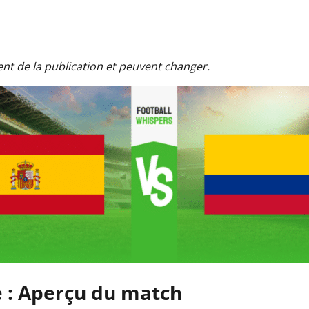
t de la publication et peuvent changer.
 : Aperçu du match