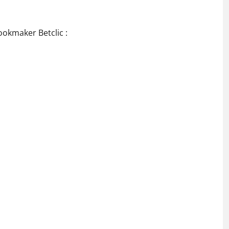
ookmaker Betclic :