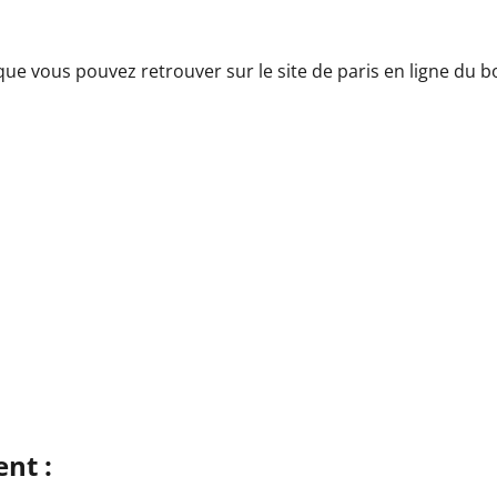
que vous pouvez retrouver sur le site de paris en ligne du b
nt :