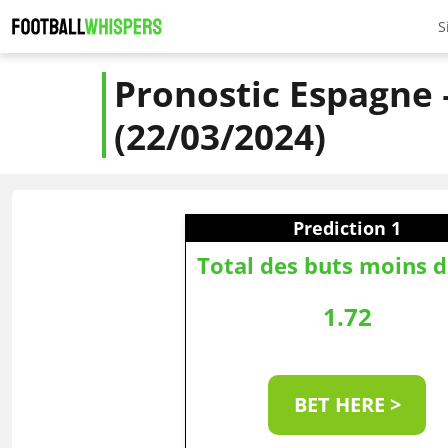
S
Pronostic Espagne –
(22/03/2024)
Prediction 1
Total des buts moins d
1.72
BET HERE >