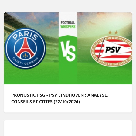
PRONOSTIC PSG - PSV EINDHOVEN : ANALYSE,
CONSEILS ET COTES (22/10/2024)