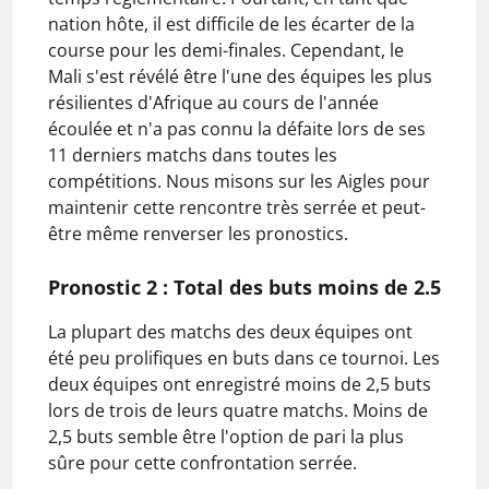
nation hôte, il est difficile de les écarter de la
course pour les demi-finales. Cependant, le
Mali s'est révélé être l'une des équipes les plus
résilientes d'Afrique au cours de l'année
écoulée et n'a pas connu la défaite lors de ses
11 derniers matchs dans toutes les
compétitions. Nous misons sur les Aigles pour
maintenir cette rencontre très serrée et peut-
être même renverser les pronostics.
Pronostic 2 : Total des buts moins de 2.5
La plupart des matchs des deux équipes ont
été peu prolifiques en buts dans ce tournoi. Les
deux équipes ont enregistré moins de 2,5 buts
lors de trois de leurs quatre matchs. Moins de
2,5 buts semble être l'option de pari la plus
sûre pour cette confrontation serrée.