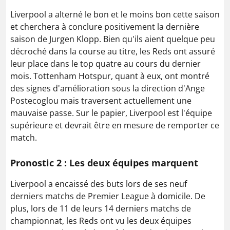
Liverpool a alterné le bon et le moins bon cette saison
et cherchera à conclure positivement la dernière
saison de Jurgen Klopp. Bien qu'ils aient quelque peu
décroché dans la course au titre, les Reds ont assuré
leur place dans le top quatre au cours du dernier
mois. Tottenham Hotspur, quant à eux, ont montré
des signes d'amélioration sous la direction d'Ange
Postecoglou mais traversent actuellement une
mauvaise passe. Sur le papier, Liverpool est l'équipe
supérieure et devrait être en mesure de remporter ce
match.
Pronostic 2 : Les deux équipes marquent
Liverpool a encaissé des buts lors de ses neuf
derniers matchs de Premier League à domicile. De
plus, lors de 11 de leurs 14 derniers matchs de
championnat, les Reds ont vu les deux équipes