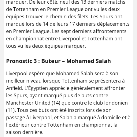
marquer. De leur côté, neuf des 13 derniers matchs
de Tottenham en Premier League ont vu les deux
équipes trouver le chemin des filets. Les Spurs ont
marqué lors de 14 de leurs 17 derniers déplacements
en Premier League. Les sept derniers affrontements
en championnat entre Liverpool et Tottenham ont
tous vu les deux équipes marquer.
Pronostic 3 : Buteur – Mohamed Salah
Liverpool espère que Mohamed Salah sera à son
meilleur niveau lorsque Tottenham se présentera à
Anfield. L'Égyptien apprécie généralement affronter
les Spurs, ayant marqué plus de buts contre
Manchester United (14) que contre le club londonien
(11). Tous ces buts ont été inscrits lors de son
passage à Liverpool, et Salah a marqué à domicile et à
l'extérieur contre Tottenham en championnat la
saison dernière.