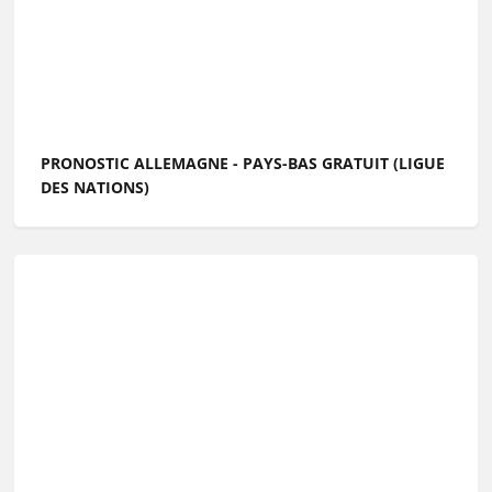
PRONOSTIC ALLEMAGNE - PAYS-BAS GRATUIT (LIGUE
DES NATIONS)