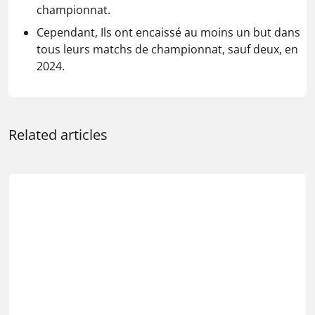
championnat.
Cependant, Ils ont encaissé au moins un but dans
tous leurs matchs de championnat, sauf deux, en
2024.
Related articles