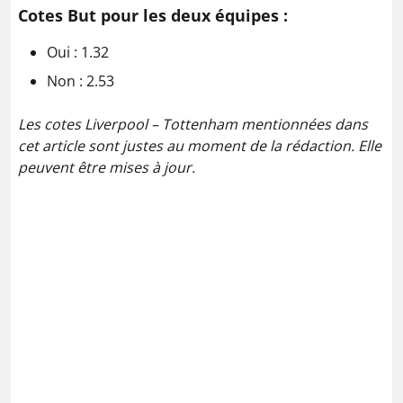
Cotes But pour les deux équipes :
Oui : 1.32
Non : 2.53
Les cotes Liverpool – Tottenham mentionnées dans
cet article sont justes au moment de la rédaction. Elle
peuvent être mises à jour.