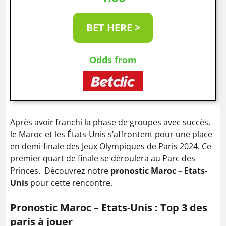
BET HERE >
Odds from
Après avoir franchi la phase de groupes avec succès,
le Maroc et les États-Unis s’affrontent pour une place
en demi-finale des Jeux Olympiques de Paris 2024. Ce
premier quart de finale se déroulera au Parc des
Princes. Découvrez notre
pronostic Maroc – Etats-
Unis
pour cette rencontre.
Pronostic Maroc – Etats-Unis : Top 3 des
paris à jouer