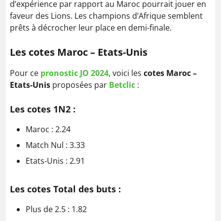
d’expérience par rapport au Maroc pourrait jouer en
faveur des Lions. Les champions d’Afrique semblent
prêts à décrocher leur place en demi-finale.
Les cotes Maroc – Etats-Unis
Pour ce
pronostic JO 2024
, voici les
cotes Maroc –
Etats-Unis
proposées par
Betclic
:
Les cotes 1N2 :
Maroc : 2.24
Match Nul : 3.33
Etats-Unis : 2.91
Les cotes Total des buts :
Plus de 2.5 : 1.82