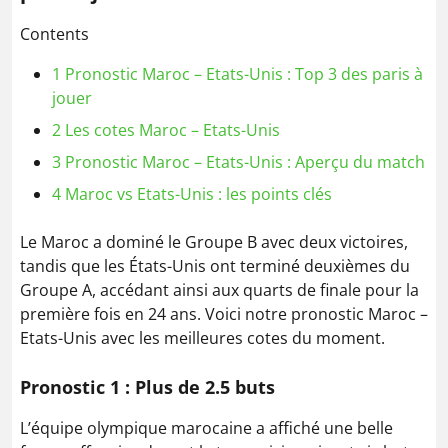
Contents
1
Pronostic Maroc – Etats-Unis : Top 3 des paris à
jouer
2
Les cotes Maroc – Etats-Unis
3
Pronostic Maroc – Etats-Unis : Aperçu du match
4
Maroc vs Etats-Unis : les points clés
Le Maroc a dominé le Groupe B avec deux victoires,
tandis que les États-Unis ont terminé deuxièmes du
Groupe A, accédant ainsi aux quarts de finale pour la
première fois en 24 ans. Voici notre pronostic Maroc –
Etats-Unis avec les meilleures cotes du moment.
Pronostic 1 : Plus de 2.5 buts
L’équipe olympique marocaine a affiché une belle