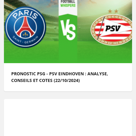
PRONOSTIC PSG - PSV EINDHOVEN : ANALYSE,
CONSEILS ET COTES (22/10/2024)