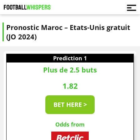
Pronostic Maroc – Etats-Unis gratuit
(JO 2024)
Prediction 1
Plus de 2.5 buts
1.82
BET HERE >
Odds from