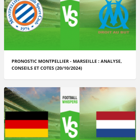
PRONOSTIC MONTPELLIER - MARSEILLE : ANALYSE,
CONSEILS ET COTES (20/10/2024)