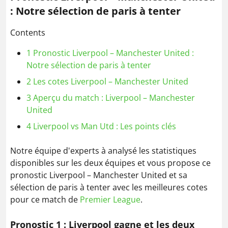
: Notre sélection de paris à tenter
Contents
1
Pronostic Liverpool – Manchester United :
Notre sélection de paris à tenter
2
Les cotes Liverpool – Manchester United
3
Aperçu du match : Liverpool – Manchester
United
4
Liverpool vs Man Utd : Les points clés
Notre équipe d'experts à analysé les statistiques
disponibles sur les deux équipes et vous propose ce
pronostic Liverpool – Manchester United et sa
sélection de paris à tenter avec les meilleures cotes
pour ce match de
Premier League
.
Pronostic 1 : Liverpool gagne et les deux