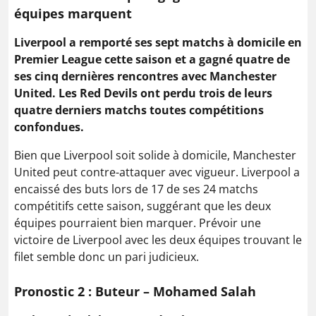
équipes marquent
Liverpool a remporté ses sept matchs à domicile en
Premier League cette saison et a gagné quatre de
ses cinq dernières rencontres avec Manchester
United. Les Red Devils ont perdu trois de leurs
quatre derniers matchs toutes compétitions
confondues.
Bien que Liverpool soit solide à domicile, Manchester
United peut contre-attaquer avec vigueur. Liverpool a
encaissé des buts lors de 17 de ses 24 matchs
compétitifs cette saison, suggérant que les deux
équipes pourraient bien marquer. Prévoir une
victoire de Liverpool avec les deux équipes trouvant le
filet semble donc un pari judicieux.
Pronostic 2 : Buteur – Mohamed Salah