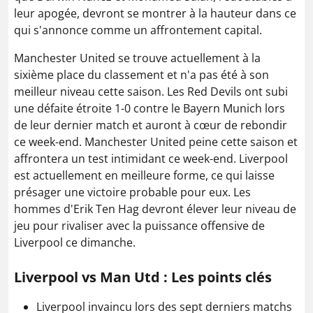
leur apogée, devront se montrer à la hauteur dans ce
qui s'annonce comme un affrontement capital.
Manchester United se trouve actuellement à la
sixième place du classement et n'a pas été à son
meilleur niveau cette saison. Les Red Devils ont subi
une défaite étroite 1-0 contre le Bayern Munich lors
de leur dernier match et auront à cœur de rebondir
ce week-end. Manchester United peine cette saison et
affrontera un test intimidant ce week-end. Liverpool
est actuellement en meilleure forme, ce qui laisse
présager une victoire probable pour eux. Les
hommes d'Erik Ten Hag devront élever leur niveau de
jeu pour rivaliser avec la puissance offensive de
Liverpool ce dimanche.
Liverpool vs Man Utd : Les points clés
Liverpool invaincu lors des sept derniers matchs