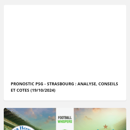
PRONOSTIC PSG - STRASBOURG : ANALYSE, CONSEILS
ET COTES (19/10/2024)