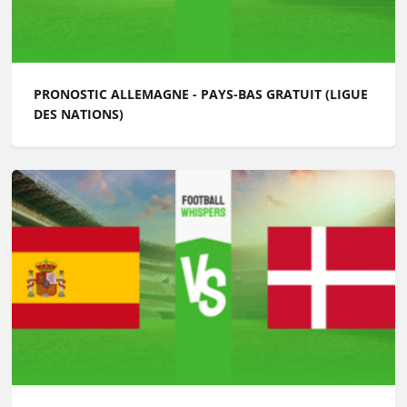
PRONOSTIC ALLEMAGNE - PAYS-BAS GRATUIT (LIGUE
DES NATIONS)