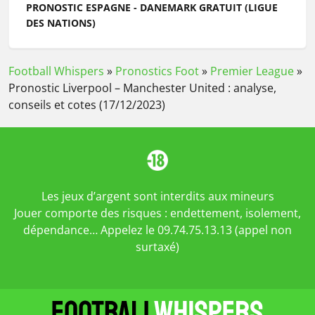
PRONOSTIC ESPAGNE - DANEMARK GRATUIT (LIGUE
DES NATIONS)
Football Whispers
»
Pronostics Foot
»
Premier League
»
Pronostic Liverpool – Manchester United : analyse,
conseils et cotes (17/12/2023)
Les jeux d’argent sont interdits aux mineurs
Jouer comporte des risques : endettement, isolement,
dépendance… Appelez le 09.74.75.13.13 (appel non
surtaxé)