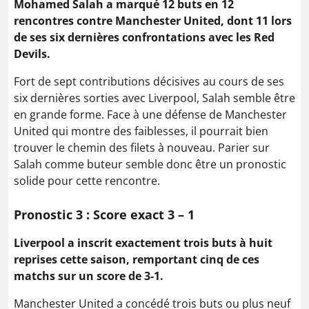
Mohamed Salah a marqué 12 buts en 12
rencontres contre Manchester United, dont 11 lors
de ses six dernières confrontations avec les Red
Devils.
Fort de sept contributions décisives au cours de ses
six dernières sorties avec Liverpool, Salah semble être
en grande forme. Face à une défense de Manchester
United qui montre des faiblesses, il pourrait bien
trouver le chemin des filets à nouveau. Parier sur
Salah comme buteur semble donc être un pronostic
solide pour cette rencontre.
Pronostic 3 : Score exact 3 – 1
Liverpool a inscrit exactement trois buts à huit
reprises cette saison, remportant cinq de ces
matchs sur un score de 3-1.
Manchester United a concédé trois buts ou plus neuf