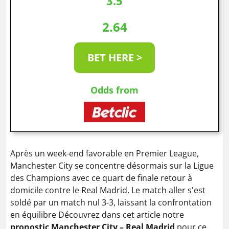
3.5
2.64
BET HERE >
Odds from
Après un week-end favorable en Premier League,
Manchester City se concentre désormais sur la Ligue
des Champions avec ce quart de finale retour à
domicile contre le Real Madrid. Le match aller s'est
soldé par un match nul 3-3, laissant la confrontation
en équilibre Découvrez dans cet article notre
pronostic Manchester City – Real Madrid
pour ce