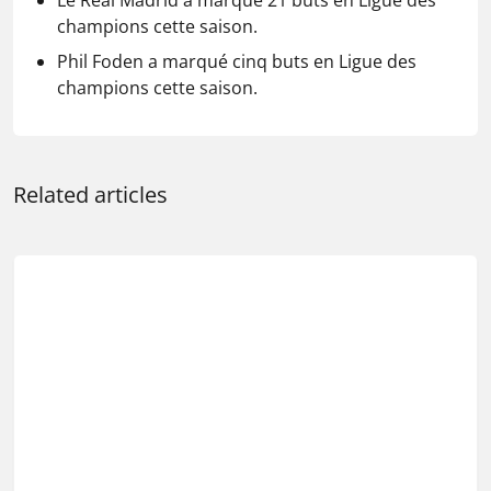
Le Real Madrid a marqué 21 buts en Ligue des
champions cette saison.
Phil Foden a marqué cinq buts en Ligue des
champions cette saison.
Related articles