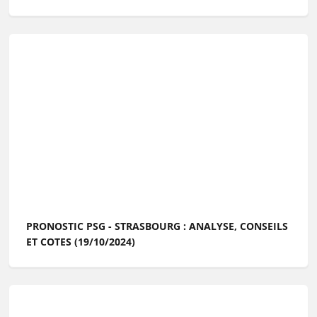
PRONOSTIC PSG - STRASBOURG : ANALYSE, CONSEILS
ET COTES (19/10/2024)