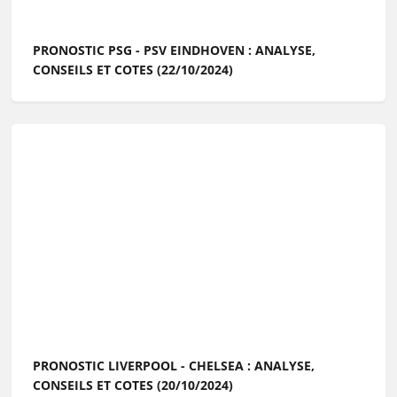
PRONOSTIC PSG - PSV EINDHOVEN : ANALYSE,
CONSEILS ET COTES (22/10/2024)
PRONOSTIC LIVERPOOL - CHELSEA : ANALYSE,
CONSEILS ET COTES (20/10/2024)