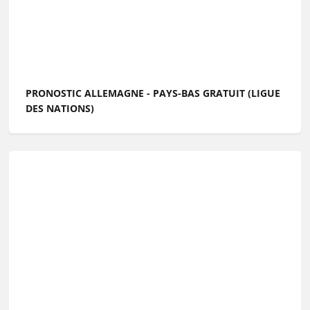
PRONOSTIC ALLEMAGNE - PAYS-BAS GRATUIT (LIGUE
DES NATIONS)