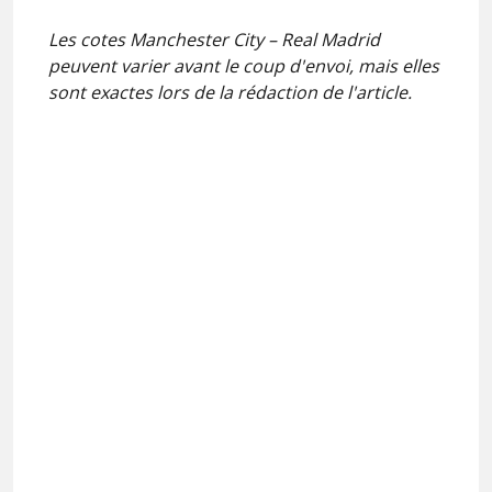
Les cotes Manchester City – Real Madrid
peuvent varier avant le coup d'envoi, mais elles
sont exactes lors de la rédaction de l'article.