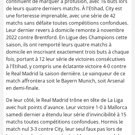
continuent de marquer à profusion, avec 16 buts lors
de leurs quatre derniers matchs. À l'Etihad, City est
une forteresse imprenable, avec une série de 42
matchs sans défaite toutes compétitions confondues.
Leur dernier revers à domicile remonte à novembre
2022 contre Brentford. En Ligue des Champions cette
saison, ils ont remporté leurs quatre matchs à
domicile en inscrivant exactement trois buts à chaque
fois, portant à 12 leur série de victoires consécutives
à l'Etihad, y compris une éclatante victoire 4-0 contre
le Real Madrid la saison dernière. Le vainqueur de ce
match affrontera soit le Bayern Munich, soit Arsenal
en demi-finale.
De leur côté, le Real Madrid trône en tête de La Liga
avec huit points d'avance. Leur victoire 1-0 à Mallorca
samedi dernier a étendu leur série d'invincibilité à 15
matchs toutes compétitions confondues. Hormis le
match nul 3-3 contre City, leur seul faux pas lors de