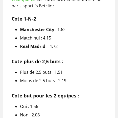
paris sportifs Betclic :
Cote 1-N-2
Manchester City
: 1.62
Match nul : 4.15
Real Madrid
: 4.72
Cote plus de 2,5 buts :
Plus de 2,5 buts : 1.51
Moins de 2.5 buts : 2.19
Cote but pour les 2 équipes :
Oui : 1.56
Non : 2.08