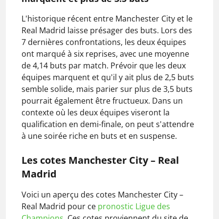
L'historique récent entre Manchester City et le
Real Madrid laisse présager des buts. Lors des
7 dernières confrontations, les deux équipes
ont marqué à six reprises, avec une moyenne
de 4,14 buts par match. Prévoir que les deux
équipes marquent et qu'il y ait plus de 2,5 buts
semble solide, mais parier sur plus de 3,5 buts
pourrait également être fructueux. Dans un
contexte où les deux équipes viseront la
qualification en demi-finale, on peut s'attendre
à une soirée riche en buts et en suspense.
Les cotes Manchester City – Real
Madrid
Voici un aperçu des cotes Manchester City –
Real Madrid pour ce
pronostic Ligue des
Champions
. Ces cotes proviennent du site de