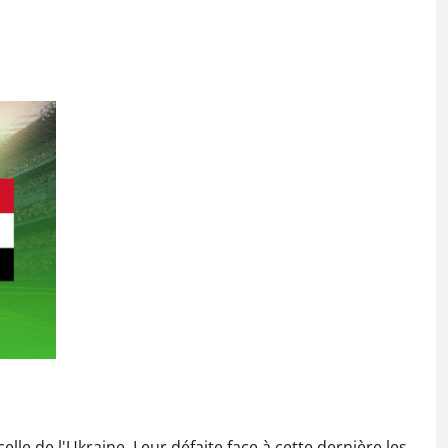
le de l'Ukraine. Leur défaite face à cette dernière les