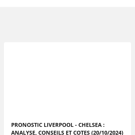
PRONOSTIC LIVERPOOL - CHELSEA :
ANALYSE, CONSEILS ET COTES (20/10/2024)