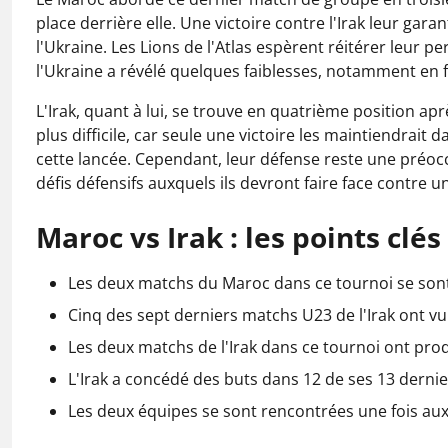
place derrière elle. Une victoire contre l'Irak leur gara
l'Ukraine. Les Lions de l'Atlas espèrent réitérer leur 
l'Ukraine a révélé quelques faiblesses, notamment en 
L'Irak, quant à lui, se trouve en quatrième position aprè
plus difficile, car seule une victoire les maintiendrait
cette lancée. Cependant, leur défense reste une préo
défis défensifs auxquels ils devront faire face contre 
Maroc vs Irak : les points clés
Les deux matchs du Maroc dans ce tournoi se sont 
Cinq des sept derniers matchs U23 de l'Irak ont v
Les deux matchs de l'Irak dans ce tournoi ont pro
L'Irak a concédé des buts dans 12 de ses 13 derni
Les deux équipes se sont rencontrées une fois aux