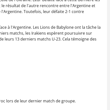
t le résultat de l'autre rencontre entre l'Argentine et
l'Argentine. Toutefois, leur défaite 2-1 contre
face à l'Argentine. Les Lions de Babylone ont la tâche la
erniers matchs, les Irakiens espèrent poursuivre sur
de leurs 13 derniers matchs U-23. Cela témoigne des
roc lors de leur dernier match de groupe.