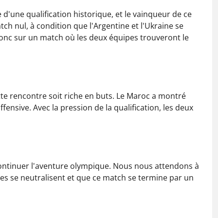
te d'une qualification historique, et le vainqueur de ce
h nul, à condition que l'Argentine et l'Ukraine se
 donc sur un match où les deux équipes trouveront le
tte rencontre soit riche en buts. Le Maroc a montré
ensive. Avec la pression de la qualification, les deux
continuer l'aventure olympique. Nous nous attendons à
es se neutralisent et que ce match se termine par un