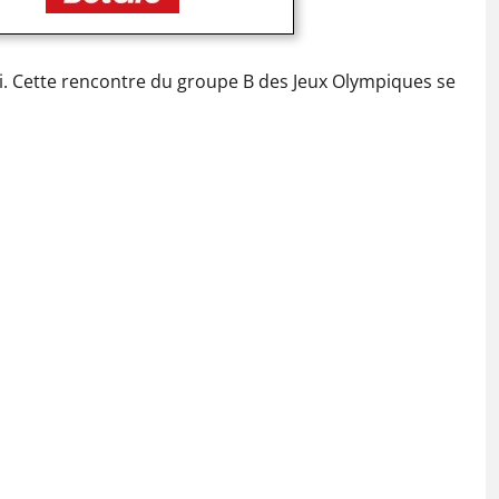
oi. Cette rencontre du groupe B des Jeux Olympiques se