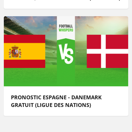
PRONOSTIC ESPAGNE - DANEMARK
GRATUIT (LIGUE DES NATIONS)