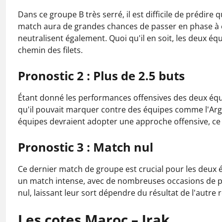
Dans ce groupe B très serré, il est difficile de prédire 
match aura de grandes chances de passer en phase à él
neutralisent également. Quoi qu'il en soit, les deux é
chemin des filets.
Pronostic 2 : Plus de 2.5 buts
Étant donné les performances offensives des deux équip
qu'il pouvait marquer contre des équipes comme l'Argent
équipes devraient adopter une approche offensive, ce
Pronostic 3 : Match nul
Ce dernier match de groupe est crucial pour les deux
un match intense, avec de nombreuses occasions de par
nul, laissant leur sort dépendre du résultat de l'autre 
Les cotes Maroc – Irak