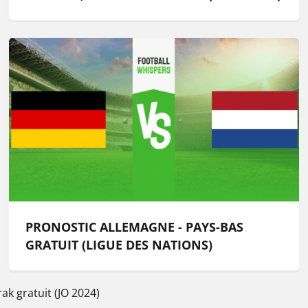
PRONOSTIC ALLEMAGNE - PAYS-BAS
GRATUIT (LIGUE DES NATIONS)
ak gratuit (JO 2024)