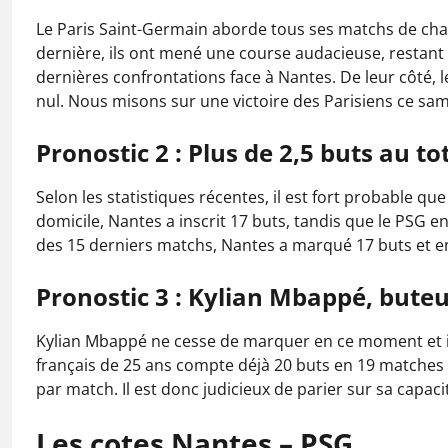
Le Paris Saint-Germain aborde tous ses matchs de champ
dernière, ils ont mené une course audacieuse, restant
dernières confrontations face à Nantes. De leur côté,
nul. Nous misons sur une victoire des Parisiens ce sam
Pronostic 2 : Plus de 2,5 buts au to
Selon les statistiques récentes, il est fort probable q
domicile, Nantes a inscrit 17 buts, tandis que le PSG e
des 15 derniers matchs, Nantes a marqué 17 buts et en
Pronostic 3 : Kylian Mbappé, bute
Kylian Mbappé ne cesse de marquer en ce moment et il d
français de 25 ans compte déjà 20 buts en 19 matche
par match. Il est donc judicieux de parier sur sa capaci
Les cotes Nantes – PSG