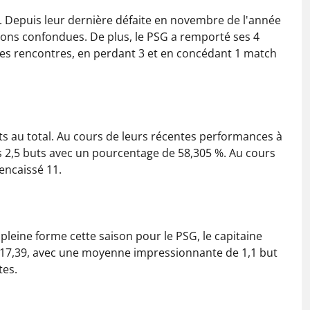
n. Depuis leur dernière défaite en novembre de l'année
ions confondues. De plus, le PSG a remporté ses 4
ères rencontres, en perdant 3 et en concédant 1 match
buts au total. Au cours de leurs récentes performances à
les 2,5 buts avec un pourcentage de 58,305 %. Au cours
encaissé 11.
pleine forme cette saison pour le PSG, le capitaine
 17,39, avec une moyenne impressionnante de 1,1 but
tes.