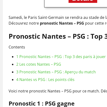
Samedi, le Paris Saint-Germain se rendra au stade de 
Découvrez notre
pronostic Nantes – PSG
pour cette 
Pronostic Nantes – PSG : Top 3
Contents
1
Pronostic Nantes – PSG : Top 3 des paris à jouer
2
Les cotes Nantes – PSG
3
Pronostic Nantes – PSG : Aperçu du match
4
Nantes vs PSG : Les points clés
Voici notre pronostic Nantes – PSG pour ce match. Déc
Pronostic 1 : PSG gagne