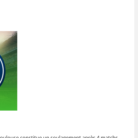
re Toulouse constitue un soulagement après 4 matchs