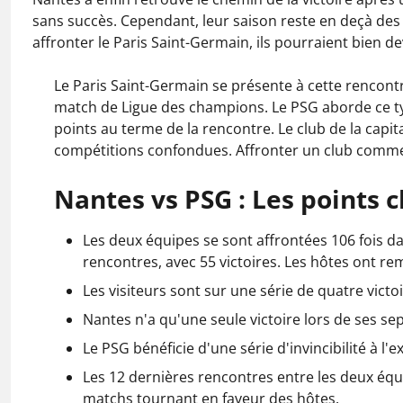
sans succès. Cependant, leur saison reste en deçà des 
affronter le Paris Saint-Germain, ils pourraient bien dev
Le Paris Saint-Germain se présente à cette rencontr
match de Ligue des champions. Le PSG aborde ce ty
points au terme de la rencontre. Le club de la capita
compétitions confondues. Affronter un club comme N
Nantes vs PSG : Les points c
Les deux équipes se sont affrontées 106 fois da
rencontres, avec 55 victoires. Les hôtes ont re
Les visiteurs sont sur une série de quatre vict
Nantes n'a qu'une seule victoire lors de ses 
Le PSG bénéficie d'une série d'invincibilité à l'
Les 12 dernières rencontres entre les deux équi
matchs tournant en faveur des hôtes.