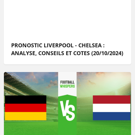
PRONOSTIC LIVERPOOL - CHELSEA :
ANALYSE, CONSEILS ET COTES (20/10/2024)