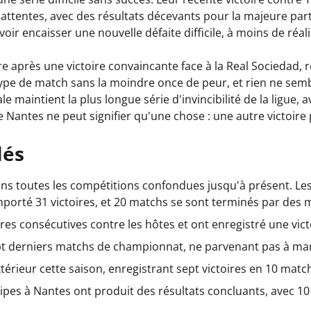
attentes, avec des résultats décevants pour la majeure parti
oir encaisser une nouvelle défaite difficile, à moins de réali
e après une victoire convaincante face à la Real Sociedad, r
pe de match sans la moindre once de peur, et rien ne sembl
le maintient la plus longue série d'invincibilité de la ligue,
antes ne peut signifier qu'une chose : une autre victoire p
lés
ns toutes les compétitions confondues jusqu'à présent. Les 
mporté 31 victoires, et 20 matchs se sont terminés par des 
oires consécutives contre les hôtes et ont enregistré une vic
sept derniers matchs de championnat, ne parvenant pas à ma
extérieur cette saison, enregistrant sept victoires en 10 match
pes à Nantes ont produit des résultats concluants, avec 10 