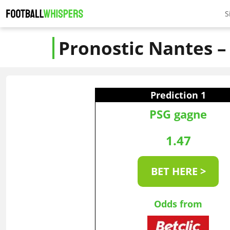
S
Pronostic Nantes – 
Prediction 1
PSG gagne
1.47
BET HERE >
Odds from