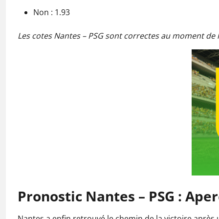
Non : 1.93
Les cotes Nantes – PSG sont correctes au moment de l
Pronostic Nantes – PSG : Ape
Nantes a enfin retrouvé le chemin de la victoire après