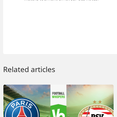
Related articles